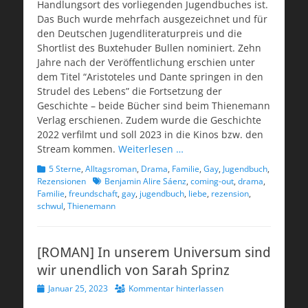
Handlungsort des vorliegenden Jugendbuches ist.
Das Buch wurde mehrfach ausgezeichnet und für
den Deutschen Jugendliteraturpreis und die
Shortlist des Buxtehuder Bullen nominiert. Zehn
Jahre nach der Veröffentlichung erschien unter
dem Titel “Aristoteles und Dante springen in den
Strudel des Lebens” die Fortsetzung der
Geschichte – beide Bücher sind beim Thienemann
Verlag erschienen. Zudem wurde die Geschichte
2022 verfilmt und soll 2023 in die Kinos bzw. den
Stream kommen.
Weiterlesen …
Kategorien
5 Sterne
,
Alltagsroman
,
Drama
,
Familie
,
Gay
,
Jugendbuch
,
Schlagworte
Rezensionen
Benjamin Alire Sáenz
,
coming-out
,
drama
,
Familie
,
freundschaft
,
gay
,
jugendbuch
,
liebe
,
rezension
,
schwul
,
Thienemann
[ROMAN] In unserem Universum sind
wir unendlich von Sarah Sprinz
Veröffentlicht
Januar 25, 2023
Kommentar hinterlassen
am