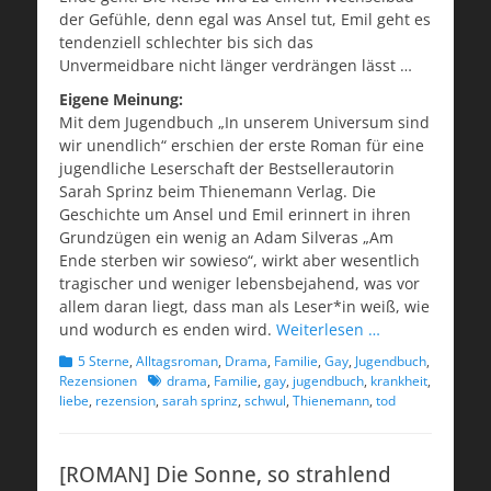
der Gefühle, denn egal was Ansel tut, Emil geht es
tendenziell schlechter bis sich das
Unvermeidbare nicht länger verdrängen lässt …
Eigene Meinung:
Mit dem Jugendbuch „In unserem Universum sind
wir unendlich“ erschien der erste Roman für eine
jugendliche Leserschaft der Bestsellerautorin
Sarah Sprinz beim Thienemann Verlag. Die
Geschichte um Ansel und Emil erinnert in ihren
Grundzügen ein wenig an Adam Silveras „Am
Ende sterben wir sowieso“, wirkt aber wesentlich
tragischer und weniger lebensbejahend, was vor
allem daran liegt, dass man als Leser*in weiß, wie
und wodurch es enden wird.
Weiterlesen …
Kategorien
5 Sterne
,
Alltagsroman
,
Drama
,
Familie
,
Gay
,
Jugendbuch
,
Schlagworte
Rezensionen
drama
,
Familie
,
gay
,
jugendbuch
,
krankheit
,
liebe
,
rezension
,
sarah sprinz
,
schwul
,
Thienemann
,
tod
[ROMAN] Die Sonne, so strahlend