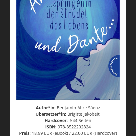
Autor*in:
Benjamin Alire Sáenz
Übersetzer*in:
Brigitte Jakobeit
Hardcover:
544 Seiten
ISBN:
978-3522202824
Preis:
18,99 EUR (eBook) / 22,00 EUR (Hardcover)