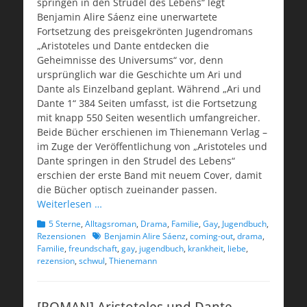
springen in den Strudel des Lebens“ legt
Benjamin Alire Sáenz eine unerwartete
Fortsetzung des preisgekrönten Jugendromans
„Aristoteles und Dante entdecken die
Geheimnisse des Universums“ vor, denn
ursprünglich war die Geschichte um Ari und
Dante als Einzelband geplant. Während „Ari und
Dante 1“ 384 Seiten umfasst, ist die Fortsetzung
mit knapp 550 Seiten wesentlich umfangreicher.
Beide Bücher erschienen im Thienemann Verlag –
im Zuge der Veröffentlichung von „Aristoteles und
Dante springen in den Strudel des Lebens“
erschien der erste Band mit neuem Cover, damit
die Bücher optisch zueinander passen.
Weiterlesen …
Kategorien
5 Sterne
,
Alltagsroman
,
Drama
,
Familie
,
Gay
,
Jugendbuch
,
Schlagworte
Rezensionen
Benjamin Alire Sáenz
,
coming-out
,
drama
,
Familie
,
freundschaft
,
gay
,
jugendbuch
,
krankheit
,
liebe
,
rezension
,
schwul
,
Thienemann
[ROMAN] Aristoteles und Dante