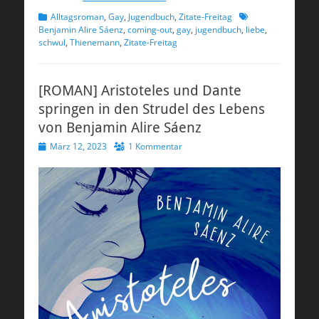
Kategorien
Schlagworte
Alltagsroman
,
Gay
,
Jugendbuch
,
Zitate-Freitag
Benjamin Alire Sáenz
,
coming-out
,
gay
,
jugendbuch
,
liebe
,
schwul
,
Thienemann
,
Zitate-Freitag
[ROMAN] Aristoteles und Dante
springen in den Strudel des Lebens
von Benjamin Alire Sáenz
Veröffentlicht
März 12, 2023
1 Kommentar
am