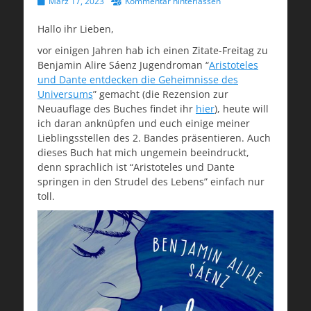
Veröffentlicht
März 17, 2023
Kommentar hinterlassen
am
Hallo ihr Lieben,
vor einigen Jahren hab ich einen Zitate-Freitag zu
Benjamin Alire Sáenz Jugendroman “
Aristoteles
und Dante entdecken die Geheimnisse des
Universums
” gemacht (die Rezension zur
Neuauflage des Buches findet ihr
hier
), heute will
ich daran anknüpfen und euch einige meiner
Lieblingsstellen des 2. Bandes präsentieren. Auch
dieses Buch hat mich ungemein beeindruckt,
denn sprachlich ist “Aristoteles und Dante
springen in den Strudel des Lebens” einfach nur
toll.