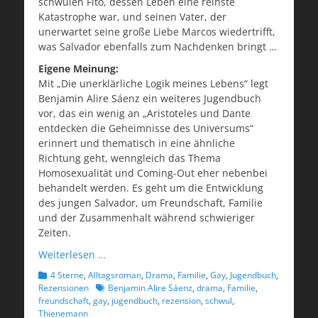
schwulen Fito, dessen Leben eine reinste
Katastrophe war, und seinen Vater, der
unerwartet seine große Liebe Marcos wiedertrifft,
was Salvador ebenfalls zum Nachdenken bringt …
Eigene Meinung:
Mit „Die unerklärliche Logik meines Lebens“ legt
Benjamin Alire Sáenz ein weiteres Jugendbuch
vor, das ein wenig an „Aristoteles und Dante
entdecken die Geheimnisse des Universums“
erinnert und thematisch in eine ähnliche
Richtung geht, wenngleich das Thema
Homosexualität und Coming-Out eher nebenbei
behandelt werden. Es geht um die Entwicklung
des jungen Salvador, um Freundschaft, Familie
und der Zusammenhalt während schwieriger
Zeiten.
Weiterlesen …
Kategorien
4 Sterne
,
Alltagsroman
,
Drama
,
Familie
,
Gay
,
Jugendbuch
,
Schlagworte
Rezensionen
Benjamin Alire Sáenz
,
drama
,
Familie
,
freundschaft
,
gay
,
jugendbuch
,
rezension
,
schwul
,
Thienemann