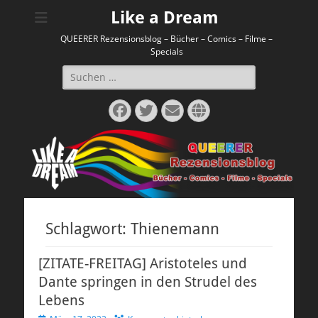
Like a Dream
QUEERER Rezensionsblog – Bücher – Comics – Filme –
Specials
Suchen
nach:
Facebook
Twitter
E-
Website
Mail
Schlagwort:
Thienemann
[ZITATE-FREITAG] Aristoteles und
Dante springen in den Strudel des
Lebens