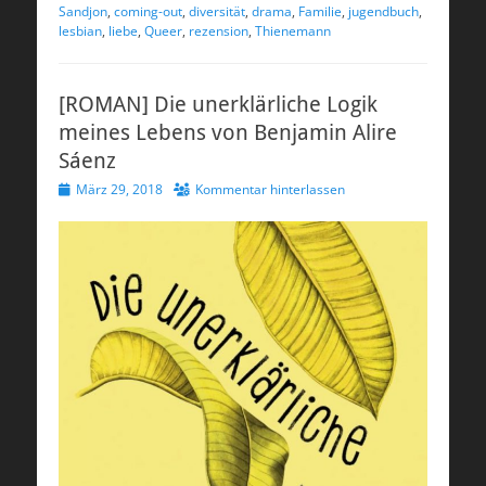
Sandjon
,
coming-out
,
diversität
,
drama
,
Familie
,
jugendbuch
,
lesbian
,
liebe
,
Queer
,
rezension
,
Thienemann
[ROMAN] Die unerklärliche Logik
meines Lebens von Benjamin Alire
Sáenz
Veröffentlicht
März 29, 2018
Kommentar hinterlassen
am