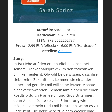
Autor*in:
Sarah Sprinz
Hardcover:
432 Seiten
ISBN:
978-3522202787
Preis:
12,99 EUR (eBook) / 16,00 EUR (Hardcover)
Bestellen:
Amazon
Story:
Es ist Liebe auf den ersten Blick als Ansel bei
seinem Krankenhauspraktikum den todkranken
Emil kennenlernt. Obwohl beide wissen, dass ihre
Liebe keine Zukunft hat, kommen sie einander
näher und gerade Emil will seine letzten Monate
nicht verschwenden. Gemeinsam planen sie einen
Roadtrip durch Frankreich und Groß Britannien,
denn Ansel möchte so viele Erinnerung wie
möglich sammeln und Emil beistehen, wenn es zu
Ende geht. Die Reise wird zu einem Wechselbad