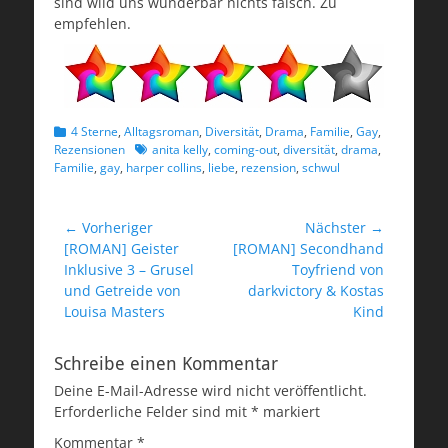
sind wild uns wunderbar nichts falsch. Zu
empfehlen.
Kategorien
4 Sterne
,
Alltagsroman
,
Diversität
,
Drama
,
Familie
,
Gay
,
Schlagworte
Rezensionen
anita kelly
,
coming-out
,
diversität
,
drama
,
Familie
,
gay
,
harper collins
,
liebe
,
rezension
,
schwul
Beitragsnavigation
← Vorheriger
Nächster →
Vorheriger
Nächster
[ROMAN] Geister
[ROMAN] Secondhand
Beitrag:
Beitrag:
Inklusive 3 – Grusel
Toyfriend von
und Getreide von
darkvictory & Kostas
Louisa Masters
Kind
Schreibe einen Kommentar
Deine E-Mail-Adresse wird nicht veröffentlicht.
Erforderliche Felder sind mit
*
markiert
Kommentar
*