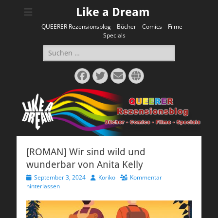
Like a Dream
QUEERER Rezensionsblog – Bücher – Comics – Filme –
Specials
Suchen
nach:
Facebook
Twitter
E-
Website
Mail
[ROMAN] Wir sind wild und
wunderbar von Anita Kelly
Veröffentlicht
Autor
September 3, 2024
Koriko
Kommentar
am
hinterlassen