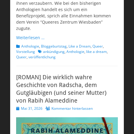
ihnen verzaubern. Wie bei den bisherigen
Anthologien handelt es sich um ein
Benefizprojekt, sprich alle Einnahmen kommen
dem Verein “Queeres Zentrum Wiesbaden”
zugute.
Weiterlesen …
Kategorien
Anthologie
,
Bloggeburtstag
,
Like a Dream
,
Queer
,
Schlagworte
Vorstellung
ankündigung
,
Anthologie
,
like a dream
,
Queer
,
veröffentlichung
[ROMAN] Die wirklich wahre
Geschichte von Radscha, dem
Gutgläubigen (und seiner Mutter)
von Rabih Alameddine
Veröffentlicht
Mai 31, 2026
Kommentar hinterlassen
am