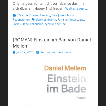
Originalgeschichte nicht vor, ebenso darf man
sich über ein Happy End freuen.
Weiterlesen …
Kategorien
4 Sterne
,
Drama
,
Fantasy
,
Gay
,
Jugendbuch
,
Schlagworte
Rezensionen
danmei
,
drama
,
Familie
,
fantasy
,
gay
,
karibu
,
liebe
,
rezension
,
schwul
,
sher lee
[ROMAN] Einstein im Bad von Daniel
Mellem
Veröffentlicht
Juni 17, 2026
Kommentar hinterlassen
am