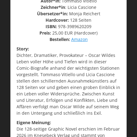
Autor*in:
Tommaso Vitiello
Zeichner*in
: Licia Cascione
Übersetzer*in:
Monja Reichert
Hardcover:
128 Seiten
ISBN:
978-3989620209
Preis:
25,00 EUR (Hardcover)
Bestellen:
Amazon
Story:
Dichter, Dramatiker, Provokateur – Oscar Wildes
Leben voller Höhe und Tiefen wird in dieser
Comic-Biografie anhand der wichtigsten Stationen
vorgestellt. Tommaso Vitiello und Licia Cascione
stellen den schillernden Ausnahmekünstlers auf
128 Seiten vor und geben einen groben Einblick in
ein Leben voller Widersprüche. Zwischen Kunst
und Literatur, Erfolgen und Konflikten, Liebe und
Affären verfolgt man Oscar Wilde auf seinem Weg
in den Untergang und schließlich ins Exil.
Eigene Meinung:
Die 128-seitige Graphic Novel erschien im Februar
2026 im Knesebeck Verlag und stammt von