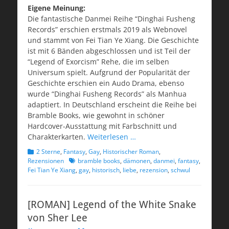
Eigene Meinung:
Die fantastische Danmei Reihe “Dinghai Fusheng
Records” erschien erstmals 2019 als Webnovel
und stammt von Fei Tian Ye Xiang. Die Geschichte
ist mit 6 Bänden abgeschlossen und ist Teil der
“Legend of Exorcism” Rehe, die im selben
Universum spielt. Aufgrund der Popularität der
Geschichte erschien ein Audo Drama, ebenso
wurde “Dinghai Fusheng Records” als Manhua
adaptiert. In Deutschland erscheint die Reihe bei
Bramble Books, wie gewohnt in schöner
Hardcover-Ausstattung mit Farbschnitt und
Charakterkarten.
Weiterlesen …
Kategorien
2 Sterne
,
Fantasy
,
Gay
,
Historischer Roman
,
Schlagworte
Rezensionen
bramble books
,
dämonen
,
danmei
,
fantasy
,
Fei Tian Ye Xiang
,
gay
,
historisch
,
liebe
,
rezension
,
schwul
[ROMAN] Legend of the White Snake
von Sher Lee