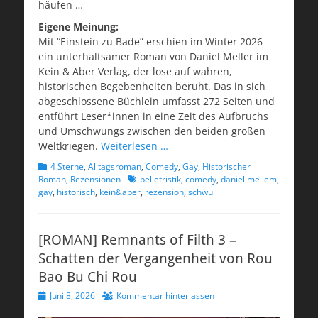
häufen …
Eigene Meinung:
Mit “Einstein zu Bade” erschien im Winter 2026
ein unterhaltsamer Roman von Daniel Meller im
Kein & Aber Verlag, der lose auf wahren,
historischen Begebenheiten beruht. Das in sich
abgeschlossene Büchlein umfasst 272 Seiten und
entführt Leser*innen in eine Zeit des Aufbruchs
und Umschwungs zwischen den beiden großen
Weltkriegen.
Weiterlesen …
Kategorien
4 Sterne
,
Alltagsroman
,
Comedy
,
Gay
,
Historischer
Schlagworte
Roman
,
Rezensionen
belletristik
,
comedy
,
daniel mellem
,
gay
,
historisch
,
kein&aber
,
rezension
,
schwul
[ROMAN] Remnants of Filth 3 –
Schatten der Vergangenheit von Rou
Bao Bu Chi Rou
Veröffentlicht
Juni 8, 2026
Kommentar hinterlassen
am