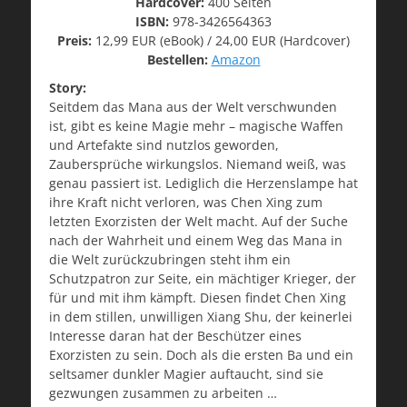
Hardcover:
400 Seiten
ISBN:
978-3426564363
Preis:
12,99 EUR (eBook) / 24,00 EUR (Hardcover)
Bestellen:
Amazon
Story:
Seitdem das Mana aus der Welt verschwunden
ist, gibt es keine Magie mehr – magische Waffen
und Artefakte sind nutzlos geworden,
Zaubersprüche wirkungslos. Niemand weiß, was
genau passiert ist. Lediglich die Herzenslampe hat
ihre Kraft nicht verloren, was Chen Xing zum
letzten Exorzisten der Welt macht. Auf der Suche
nach der Wahrheit und einem Weg das Mana in
die Welt zurückzubringen steht ihm ein
Schutzpatron zur Seite, ein mächtiger Krieger, der
für und mit ihm kämpft. Diesen findet Chen Xing
in dem stillen, unwilligen Xiang Shu, der keinerlei
Interesse daran hat der Beschützer eines
Exorzisten zu sein. Doch als die ersten Ba und ein
seltsamer dunkler Magier auftaucht, sind sie
gezwungen zusammen zu arbeiten …