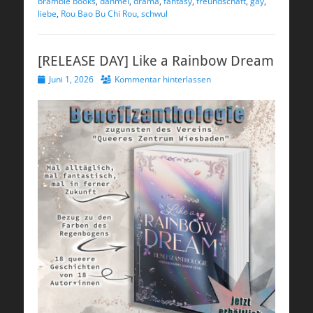
bramble books
,
danmei
,
drama
,
fantasy
,
freundschaft
,
gay
,
liebe
,
Rou Bao Bu Chi Rou
,
schwul
[RELEASE DAY] Like a Rainbow Dream
Veröffentlicht
Juni 1, 2026
Kommentar hinterlassen
am