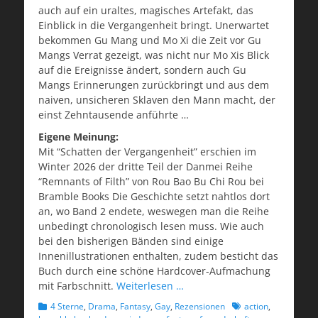
auch auf ein uraltes, magisches Artefakt, das
Einblick in die Vergangenheit bringt. Unerwartet
bekommen Gu Mang und Mo Xi die Zeit vor Gu
Mangs Verrat gezeigt, was nicht nur Mo Xis Blick
auf die Ereignisse ändert, sondern auch Gu
Mangs Erinnerungen zurückbringt und aus dem
naiven, unsicheren Sklaven den Mann macht, der
einst Zehntausende anführte …
Eigene Meinung:
Mit “Schatten der Vergangenheit” erschien im
Winter 2026 der dritte Teil der Danmei Reihe
“Remnants of Filth” von Rou Bao Bu Chi Rou bei
Bramble Books Die Geschichte setzt nahtlos dort
an, wo Band 2 endete, weswegen man die Reihe
unbedingt chronologisch lesen muss. Wie auch
bei den bisherigen Bänden sind einige
Innenillustrationen enthalten, zudem besticht das
Buch durch eine schöne Hardcover-Aufmachung
mit Farbschnitt.
Weiterlesen …
Kategorien
Schlagworte
4 Sterne
,
Drama
,
Fantasy
,
Gay
,
Rezensionen
action
,