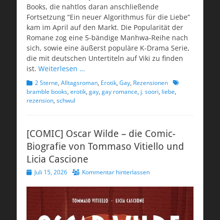
Books, die nahtlos daran anschließende
Fortsetzung “Ein neuer Algorithmus für die Liebe”
kam im April auf den Markt. Die Popularität der
Romane zog eine 5-bändige Manhwa-Reihe nach
sich, sowie eine äußerst populäre K-Drama Serie,
die mit deutschen Untertiteln auf Viki zu finden
ist.
Weiterlesen …
Kategorien
Schlagworte
2 Sterne
,
Alltagsroman
,
Erotik
,
Gay
,
Rezensionen
bramble books
,
erotik
,
gay
,
gay romance
,
j. soori
,
liebe
,
rezension
,
schwul
[COMIC] Oscar Wilde – die Comic-
Biografie von Tommaso Vitiello und
Licia Cascione
Veröffentlicht
Juli 15, 2026
Kommentar hinterlassen
am