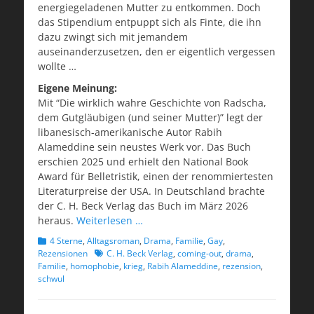
energiegeladenen Mutter zu entkommen. Doch
das Stipendium entpuppt sich als Finte, die ihn
dazu zwingt sich mit jemandem
auseinanderzusetzen, den er eigentlich vergessen
wollte …
Eigene Meinung:
Mit “Die wirklich wahre Geschichte von Radscha,
dem Gutgläubigen (und seiner Mutter)” legt der
libanesisch-amerikanische Autor Rabih
Alameddine sein neustes Werk vor. Das Buch
erschien 2025 und erhielt den National Book
Award für Belletristik, einen der renommiertesten
Literaturpreise der USA. In Deutschland brachte
der C. H. Beck Verlag das Buch im März 2026
heraus.
Weiterlesen …
Kategorien
4 Sterne
,
Alltagsroman
,
Drama
,
Familie
,
Gay
,
Schlagworte
Rezensionen
C. H. Beck Verlag
,
coming-out
,
drama
,
Familie
,
homophobie
,
krieg
,
Rabih Alameddine
,
rezension
,
schwul