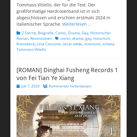
Tommaso Vitiello, der für die Text. Der
großformatige Hardcoverband ist in sich
abgeschlossen und erschien erstmals 2024 in
italienischer Sprache.
Weiterlesen …
Kategorien
2 Sterne
,
Biografie
,
Comic
,
Drama
,
Gay
,
Historischer
Schlagworte
Roman
,
Rezensionen
comic
,
drama
,
gay
,
historisch
,
Knesebeck
,
Licia Cascione
,
oscar wilde
,
rezension
,
schwul
,
Tommaso Vitiello
[ROMAN] Dinghai Fusheng Records 1
von Fei Tian Ye Xiang
Veröffentlicht
Juli 7, 2026
Kommentar hinterlassen
am