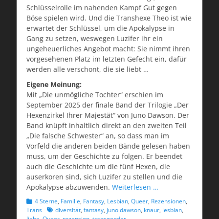
Schlüsselrolle im nahenden Kampf Gut gegen
Böse spielen wird. Und die Transhexe Theo ist wie
erwartet der Schlüssel, um die Apokalypse in
Gang zu setzen, weswegen Luzifer ihr ein
ungeheuerliches Angebot macht: Sie nimmt ihren
vorgesehenen Platz im letzten Gefecht ein, dafür
werden alle verschont, die sie liebt …
Eigene Meinung:
Mit „Die unmögliche Tochter“ erschien im
September 2025 der finale Band der Trilogie „Der
Hexenzirkel Ihrer Majestät“ von Juno Dawson. Der
Band knüpft inhaltlich direkt an den zweiten Teil
„Die falsche Schwester“ an, so dass man im
Vorfeld die anderen beiden Bände gelesen haben
muss, um der Geschichte zu folgen. Er beendet
auch die Geschichte um die fünf Hexen, die
auserkoren sind, sich Luzifer zu stellen und die
Apokalypse abzuwenden.
Weiterlesen …
Kategorien
4 Sterne
,
Familie
,
Fantasy
,
Lesbian
,
Queer
,
Rezensionen
,
Schlagworte
Trans
diversität
,
fantasy
,
juno dawson
,
knaur
,
lesbian
,
liebe
,
Queer
,
rezension
,
transgender