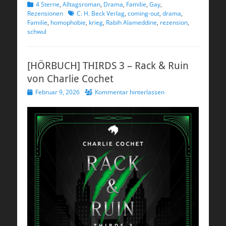
Kategorien
4 Sterne
,
Alltagsroman
,
Drama
,
Familie
,
Gay
,
Schlagworte
Rezensionen
C. H. Beck Verlag
,
coming-out
,
drama
,
Familie
,
homophobie
,
krieg
,
Rabih Alameddine
,
rezension
,
schwul
[HÖRBUCH] THIRDS 3 – Rack & Ruin
von Charlie Cochet
Veröffentlicht
Februar 9, 2026
Kommentar hinterlassen
am