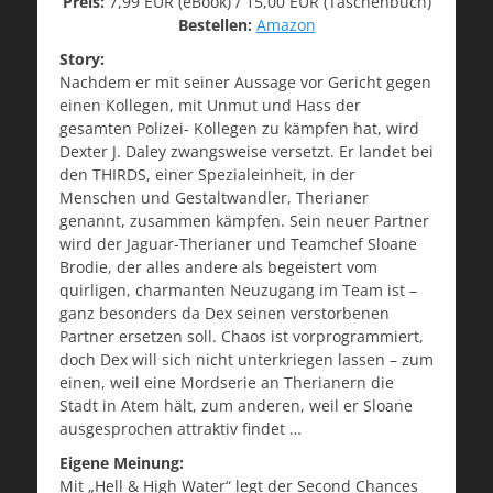
Preis:
7,99 EUR (eBook) / 15,00 EUR (Taschenbuch)
Bestellen:
Amazon
Story:
Nachdem er mit seiner Aussage vor Gericht gegen
einen Kollegen, mit Unmut und Hass der
gesamten Polizei- Kollegen zu kämpfen hat, wird
Dexter J. Daley zwangsweise versetzt. Er landet bei
den THIRDS, einer Spezialeinheit, in der
Menschen und Gestaltwandler, Therianer
genannt, zusammen kämpfen. Sein neuer Partner
wird der Jaguar-Therianer und Teamchef Sloane
Brodie, der alles andere als begeistert vom
quirligen, charmanten Neuzugang im Team ist –
ganz besonders da Dex seinen verstorbenen
Partner ersetzen soll. Chaos ist vorprogrammiert,
doch Dex will sich nicht unterkriegen lassen – zum
einen, weil eine Mordserie an Therianern die
Stadt in Atem hält, zum anderen, weil er Sloane
ausgesprochen attraktiv findet …
Eigene Meinung:
Mit „Hell & High Water“ legt der Second Chances