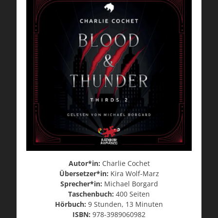
Autor*in:
Charlie Cochet
Übersetzer*in:
Kira Wolf-Marz
Sprecher*in:
Michael Borgard
Taschenbuch:
400 Seiten
Hörbuch:
9 Stunden, 13 Minuten
ISBN:
978-3989060982