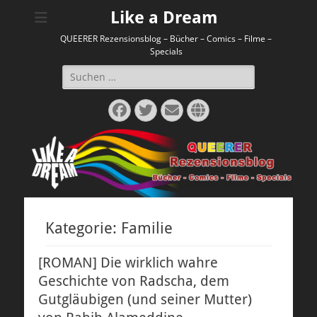
Like a Dream
QUEERER Rezensionsblog – Bücher – Comics – Filme –
Specials
Suchen
nach:
Facebook
Twitter
E-
Website
Mail
Kategorie:
Familie
[ROMAN] Die wirklich wahre
Geschichte von Radscha, dem
Gutgläubigen (und seiner Mutter)