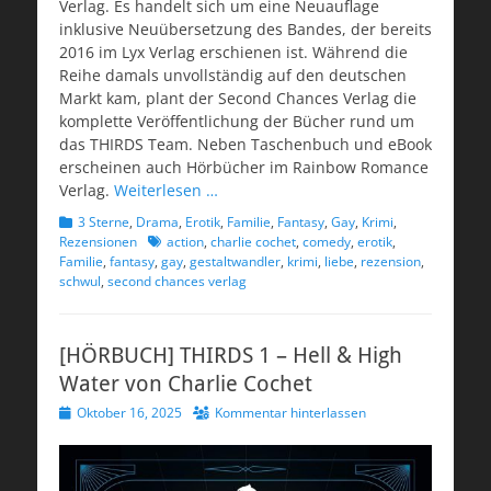
Verlag. Es handelt sich um eine Neuauflage
inklusive Neuübersetzung des Bandes, der bereits
2016 im Lyx Verlag erschienen ist. Während die
Reihe damals unvollständig auf den deutschen
Markt kam, plant der Second Chances Verlag die
komplette Veröffentlichung der Bücher rund um
das THIRDS Team. Neben Taschenbuch und eBook
erscheinen auch Hörbücher im Rainbow Romance
Verlag.
Weiterlesen …
Kategorien
3 Sterne
,
Drama
,
Erotik
,
Familie
,
Fantasy
,
Gay
,
Krimi
,
Schlagworte
Rezensionen
action
,
charlie cochet
,
comedy
,
erotik
,
Familie
,
fantasy
,
gay
,
gestaltwandler
,
krimi
,
liebe
,
rezension
,
schwul
,
second chances verlag
[HÖRBUCH] THIRDS 1 – Hell & High
Water von Charlie Cochet
Veröffentlicht
Oktober 16, 2025
Kommentar hinterlassen
am