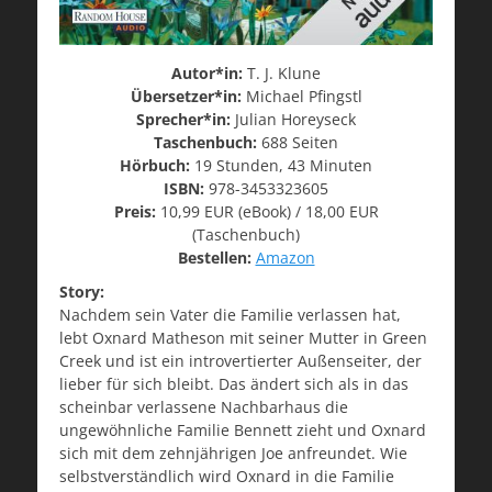
Autor*in:
T. J. Klune
Übersetzer*in:
Michael Pfingstl
Sprecher*in:
Julian Horeyseck
Taschenbuch:
688 Seiten
Hörbuch:
19 Stunden, 43 Minuten
ISBN:
978-3453323605
Preis:
10,99 EUR (eBook) / 18,00 EUR
(Taschenbuch)
Bestellen:
Amazon
Story:
Nachdem sein Vater die Familie verlassen hat,
lebt Oxnard Matheson mit seiner Mutter in Green
Creek und ist ein introvertierter Außenseiter, der
lieber für sich bleibt. Das ändert sich als in das
scheinbar verlassene Nachbarhaus die
ungewöhnliche Familie Bennett zieht und Oxnard
sich mit dem zehnjährigen Joe anfreundet. Wie
selbstverständlich wird Oxnard in die Familie