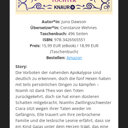
Autor*in:
Juno Dawson
Übersetzer*in:
Constanze Wehnes
Taschenbuch:
496 Seiten
ISBN:
978-3426565551
Preis:
15,99 EUR (eBook) / 18,99 EUR
(Taschenbuch)
Bestellen:
Amazon
Story:
Die Vorboten der nahenden Apokalypse sind
deutlich zu erkennen, doch die fünf Hexen haben
mit teils persönlichen Dingen zu kämpfen –
Niamh ist dank Theo von den Toten
zurückgekehrt, doch sie hat einen düsteren
Schatten mitgebracht, Niamhs Zwillingsschwester
Ciara sitzt wegen ihrer Taten wieder im
Gefängnis, Elle trauert um ihre zerbrochene
Familie und die lesbische Leonie erfährt, dass sie
ein Kind Gaias unter dem Herzen trägt, das eine