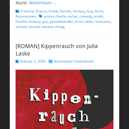
Markt.
Weiterlesen …
Kategorien
4 Sterne
,
Drama
,
Erotik
,
Familie
,
Fantasy
,
Gay
,
Krimi
,
Schlagworte
Rezensionen
action
,
charlie cochet
,
comedy
,
erotik
,
Familie
,
fantasy
,
gay
,
gestaltwandler
,
krimi
,
liebe
,
rezension
,
schwul
,
second chances verlag
[ROMAN] Kippenrauch von Julia
Laske
Veröffentlicht
Februar 2, 2026
Kommentar hinterlassen
am