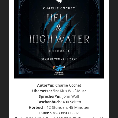
Autor*in:
Charlie Cochet
Übersetzer*in:
Kira Wolf-Marz
Sprecher*in:
John Wolf
Taschenbuch:
400 Seiten
Hörbuch:
12 Stunden, 45 Minuten
ISBN:
978-3989060807