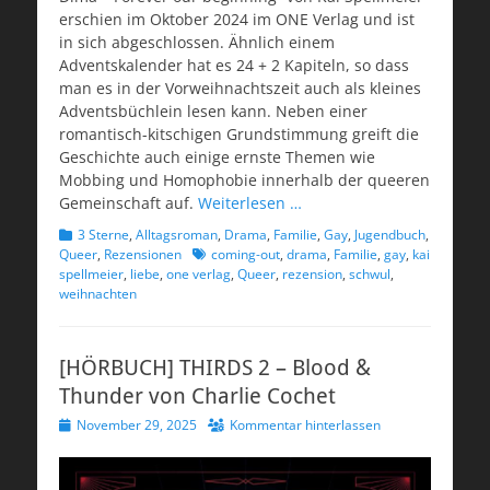
erschien im Oktober 2024 im ONE Verlag und ist
in sich abgeschlossen. Ähnlich einem
Adventskalender hat es 24 + 2 Kapiteln, so dass
man es in der Vorweihnachtszeit auch als kleines
Adventsbüchlein lesen kann. Neben einer
romantisch-kitschigen Grundstimmung greift die
Geschichte auch einige ernste Themen wie
Mobbing und Homophobie innerhalb der queeren
Gemeinschaft auf.
Weiterlesen …
Kategorien
3 Sterne
,
Alltagsroman
,
Drama
,
Familie
,
Gay
,
Jugendbuch
,
Schlagworte
Queer
,
Rezensionen
coming-out
,
drama
,
Familie
,
gay
,
kai
spellmeier
,
liebe
,
one verlag
,
Queer
,
rezension
,
schwul
,
weihnachten
[HÖRBUCH] THIRDS 2 – Blood &
Thunder von Charlie Cochet
Veröffentlicht
November 29, 2025
Kommentar hinterlassen
am