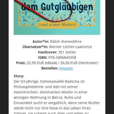
Autor*in:
Rabih Alameddine
Übersetzer*in:
Werner Löcher-Lawrence
Hardcover:
351 Seiten
ISBN:
978-3406843358
Preis:
22,99 EUR (eBook) / 26,00 EUR (Hardcover)
Bestellen:
Amazon
Story:
Der 63-jährige, homosexuelle Radscha ist
Philosophielehrer und lebt mit seiner
exzentrischen, dominanten Mutter in einer
winzigen Wohnung in Beirut. Ruhe und
Einsamkeit sucht er vergeblich, denn seine Mutter
steckt nicht nur ihre Nase in das Leben ihres
Sohnes, sie scheint auch alles und jeden zu