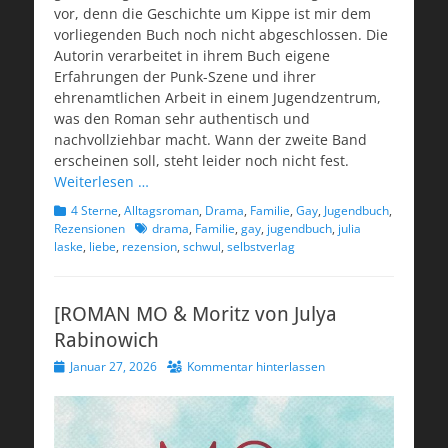
vor, denn die Geschichte um Kippe ist mir dem
vorliegenden Buch noch nicht abgeschlossen. Die
Autorin verarbeitet in ihrem Buch eigene
Erfahrungen der Punk-Szene und ihrer
ehrenamtlichen Arbeit in einem Jugendzentrum,
was den Roman sehr authentisch und
nachvollziehbar macht. Wann der zweite Band
erscheinen soll, steht leider noch nicht fest.
Weiterlesen …
Kategorien
4 Sterne
,
Alltagsroman
,
Drama
,
Familie
,
Gay
,
Jugendbuch
,
Schlagworte
Rezensionen
drama
,
Familie
,
gay
,
jugendbuch
,
julia
laske
,
liebe
,
rezension
,
schwul
,
selbstverlag
[ROMAN MO & Moritz von Julya
Rabinowich
Veröffentlicht
Januar 27, 2026
Kommentar hinterlassen
am