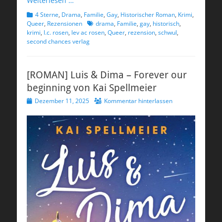
Weiterlesen …
Kategorien
4 Sterne
,
Drama
,
Familie
,
Gay
,
Historischer Roman
,
Krimi
,
Schlagworte
Queer
,
Rezensionen
drama
,
Familie
,
gay
,
historisch
,
krimi
,
l.c. rosen
,
lev ac rosen
,
Queer
,
rezension
,
schwul
,
second chances verlag
[ROMAN] Luis & Dima – Forever our
beginning von Kai Spellmeier
Veröffentlicht
Dezember 11, 2025
Kommentar hinterlassen
am