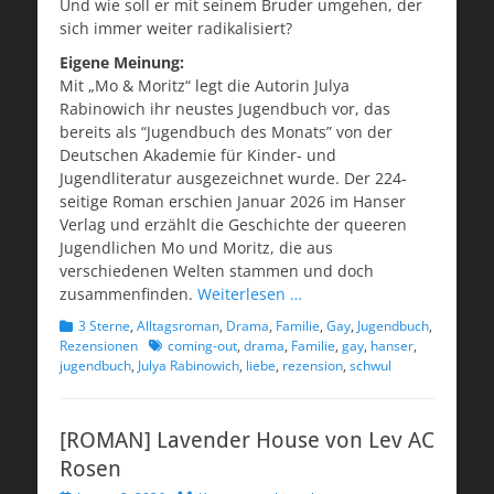
Und wie soll er mit seinem Bruder umgehen, der
sich immer weiter radikalisiert?
Eigene Meinung:
Mit „Mo & Moritz“ legt die Autorin Julya
Rabinowich ihr neustes Jugendbuch vor, das
bereits als “Jugendbuch des Monats” von der
Deutschen Akademie für Kinder- und
Jugendliteratur ausgezeichnet wurde. Der 224-
seitige Roman erschien Januar 2026 im Hanser
Verlag und erzählt die Geschichte der queeren
Jugendlichen Mo und Moritz, die aus
verschiedenen Welten stammen und doch
zusammenfinden.
Weiterlesen …
Kategorien
3 Sterne
,
Alltagsroman
,
Drama
,
Familie
,
Gay
,
Jugendbuch
,
Schlagworte
Rezensionen
coming-out
,
drama
,
Familie
,
gay
,
hanser
,
jugendbuch
,
Julya Rabinowich
,
liebe
,
rezension
,
schwul
[ROMAN] Lavender House von Lev AC
Rosen