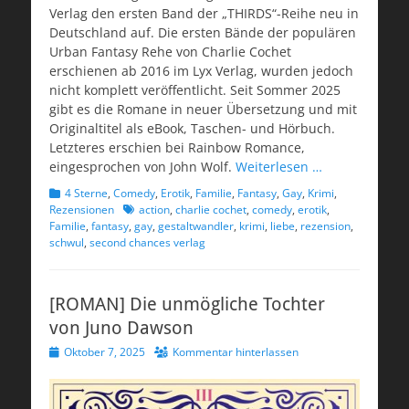
Verlag den ersten Band der „THIRDS“-Reihe neu in
Deutschland auf. Die ersten Bände der populären
Urban Fantasy Rehe von Charlie Cochet
erschienen ab 2016 im Lyx Verlag, wurden jedoch
nicht komplett veröffentlicht. Seit Sommer 2025
gibt es die Romane in neuer Übersetzung und mit
Originaltitel als eBook, Taschen- und Hörbuch.
Letzteres erschien bei Rainbow Romance,
eingesprochen von John Wolf.
Weiterlesen …
Kategorien
4 Sterne
,
Comedy
,
Erotik
,
Familie
,
Fantasy
,
Gay
,
Krimi
,
Schlagworte
Rezensionen
action
,
charlie cochet
,
comedy
,
erotik
,
Familie
,
fantasy
,
gay
,
gestaltwandler
,
krimi
,
liebe
,
rezension
,
schwul
,
second chances verlag
[ROMAN] Die unmögliche Tochter
von Juno Dawson
Veröffentlicht
Oktober 7, 2025
Kommentar hinterlassen
am