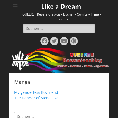
Like a Dream
QUEERER Rezensionsblog – Bücher – Comics – Filme –
Specials
Suchen
nach:
Facebook
Twitter
E-
Website
Mail
Manga
My genderless Boyfriend
The Gender of Mona Lisa
Suchen