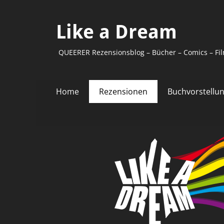
Like a Dream
QUEERER Rezensionsblog – Bücher – Comics – Fil
Primäres
Zum
Home
Rezensionen
Buchvorstellu
Inhalt
Menü
springen