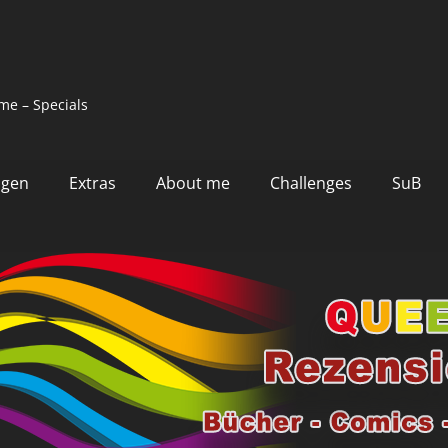
me – Specials
ngen
Extras
About me
Challenges
SuB