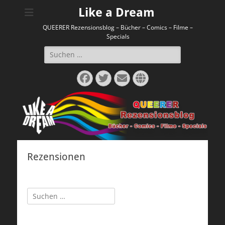
Like a Dream
QUEERER Rezensionsblog – Bücher – Comics – Filme –
Specials
Suchen
nach:
Facebook
Twitter
E-
Website
Mail
Rezensionen
Suchen
nach: