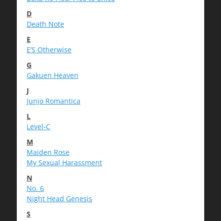
D
Death Note
E
E’S Otherwise
G
Gakuen Heaven
J
Junjo Romantica
L
Level-C
M
Maiden Rose
My Sexual Harassment
N
No. 6
Night Head Genesis
S