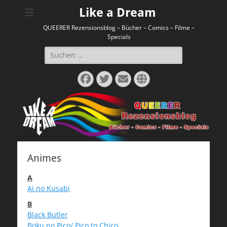
Like a Dream
QUEERER Rezensionsblog – Bücher – Comics – Filme –
Specials
Suchen
nach:
Facebook
Twitter
E-
Website
Mail
Animes
A
Ai no Kusabi
B
Black Butler
Boku no Pico/ Pico to Chico