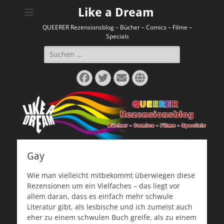
Like a Dream
QUEERER Rezensionsblog – Bücher – Comics – Filme –
Specials
Suchen
nach:
Facebook
Twitter
E-
Website
Mail
Gay
Wie man vielleicht mitbekommt überwiegen diese
Rezensionen um ein Vielfaches – das liegt vor
allem daran, dass es einfach mehr schwule
Literatur gibt, als lesbische und ich zumeist auch
eher zu einem schwulen Buch greife, als zu einem