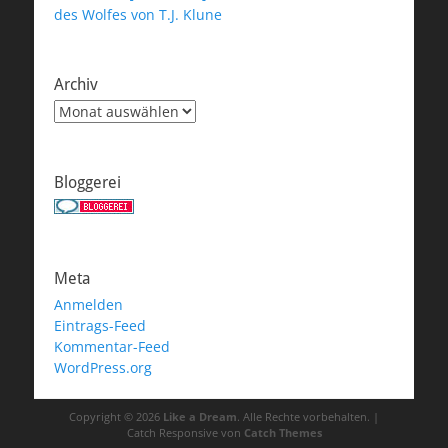
des Wolfes von T.J. Klune
Archiv
Archiv
Bloggerei
Meta
Anmelden
Eintrags-Feed
Kommentar-Feed
WordPress.org
Copyright © 2026
Like a Dream
. Alle Rechte vorbehalten. |
Catch Responsive von
Catch Themes