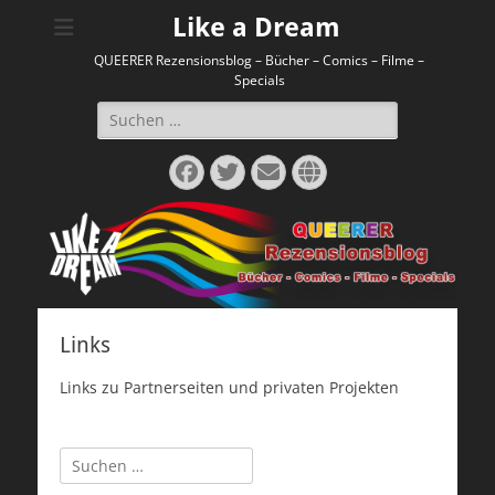
Like a Dream
QUEERER Rezensionsblog – Bücher – Comics – Filme –
Specials
Suchen
nach:
Facebook
Twitter
E-
Website
Mail
Links
Links zu Partnerseiten und privaten Projekten
Suchen
nach: