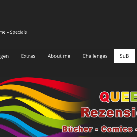
me – Specials
ngen
Extras
About me
Challenges
SuB