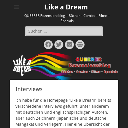
Like a Dream
QUEERER Rezensionsblog – Bücher – Comics – Filme –
Specials
Suchen
nach:
Facebook
Twitter
E-
Website
Mail
Interviews
Ich habe für die Homepage “Like a Dream” bereits
verschiedene Interviews geführt, unter anderem
mit deutschen und englischsprachigen Autoren,
aber auch Zeichnern (japanische und deutsche
Mangaka) und Verlegern. Hier eine Übersicht der