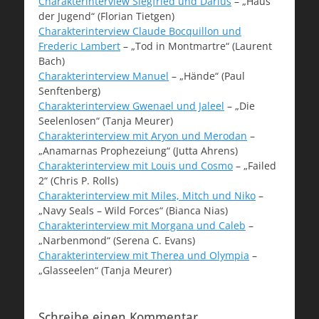
Charakterinterview Siegfried und Darius
– „Haus
der Jugend“ (Florian Tietgen)
Charakterinterview Claude Bocquillon und
Frederic Lambert
– „Tod in Montmartre“ (Laurent
Bach)
Charakterinterview Manuel
– „Hände“ (Paul
Senftenberg)
Charakterinterview Gwenael und Jaleel
– „Die
Seelenlosen“ (Tanja Meurer)
Charakterinterview mit Aryon und Merodan
–
„Anamarnas Prophezeiung“ (Jutta Ahrens)
Charakterinterview mit Louis und Cosmo
– „Failed
2“ (Chris P. Rolls)
Charakterinterview mit Miles, Mitch und Niko
–
„Navy Seals – Wild Forces“ (Bianca Nias)
Charakterinterview mit Morgana und Caleb
–
„Narbenmond“ (Serena C. Evans)
Charakterinterview mit Therea und Olympia
–
„Glasseelen“ (Tanja Meurer)
Schreibe einen Kommentar