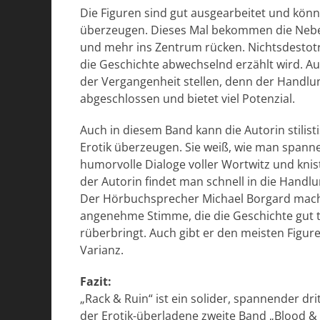
Die Figuren sind gut ausgearbeitet und kön
überzeugen. Dieses Mal bekommen die Nebenf
und mehr ins Zentrum rücken. Nichtsdestotr
die Geschichte abwechselnd erzählt wird. A
der Vergangenheit stellen, denn der Handlu
abgeschlossen und bietet viel Potenzial.
Auch in diesem Band kann die Autorin stilis
Erotik überzeugen. Sie weiß, wie man spann
humorvolle Dialoge voller Wortwitz und knis
der Autorin findet man schnell in die Handlun
Der Hörbuchsprecher Michael Borgard macht 
angenehme Stimme, die die Geschichte gut t
rüberbringt. Auch gibt er den meisten Figur
Varianz.
Fazit:
„Rack & Ruin“ ist ein solider, spannender dri
der Erotik-überladene zweite Band „Blood & 