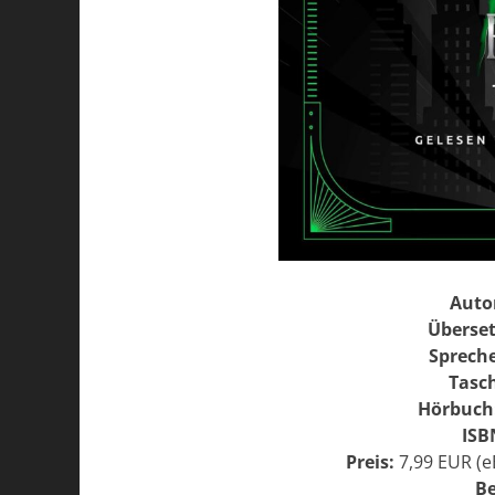
Auto
Überset
Spreche
Tasc
Hörbuch
ISB
Preis:
7,99 EUR (e
Be