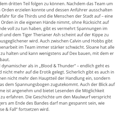
dem dritten Teil folgen zu können. Nachdem das Team um
n Orden erzielen konnte und dessen Anführer ausschalten
efahr für die Thirds und die Menschen der Stadt auf – eine
 Orden in die eigenen Hände nimmt, ohne Rücksicht auf
ände voll zu tun haben, gibt es vermehrt Spannungen im
l und dem Tiger Therianer Ash scheint auf der Kippe zu
usgeglichener wird. Auch zwischen Calvin und Hobbs gibt
enarbeit im Team immer stärker schwächt. Sloane hat alle
r zu halten und kann wenigstens auf Dex bauen, mit dem er
baut.
nd dynamischer als in „Blood & Thunder“ – endlich geht es
nicht mehr auf die Erotik gelegt. Sicherlich gibt es auch in
men nicht mehr den Hauptteil der Handlung ein, sondern
, was dem Spannungsbogen zugutekommt. Auch der Blick auf
me ist angenehm und bietet Lesenden die Möglichkeit
zu erfahren. Die Geschichte um den Maulwurf verspricht
gers am Ende des Bandes darf man gespannt sein, wie
e & Fall“ fortsetzen wird.