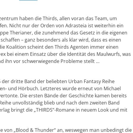
zentrum haben die Thirds, allen voran das Team, um
n. Nicht nur der Orden von Adrasteia ist weiterhin ein
ruppe Therianer, die zunehmend das Gesetz in die eigenen
chaffen – ganz besonders als klar wird, dass es einen
ie Koalition scheint den Thirds Agenten immer einen
Dex bei einem Einsatz über die Identität des Maulwurfs, was
und ihn vor schwerwiegende Probleme stellt …
der dritte Band der beliebten Urban Fantasy Reihe
chen- und Hörbuch. Letzteres wurde erneut von Michael
vertonte. Die ersten Bände der Geschichte kamen bereits
 Reihe unvollständig blieb und nach dem zweiten Band
rlag bringt die „THIRDS“-Romane in neuem Look und mit
isse von „Blood & Thunder“ an, weswegen man unbedingt die