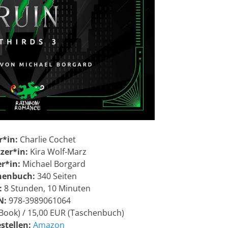
r*in:
Charlie Cochet
zer*in:
Kira Wolf-Marz
r*in:
Michael Borgard
henbuch:
340 Seiten
:
8 Stunden, 10 Minuten
N:
978-3989061064
Book) / 15,00 EUR (Taschenbuch)
stellen:
Amazon