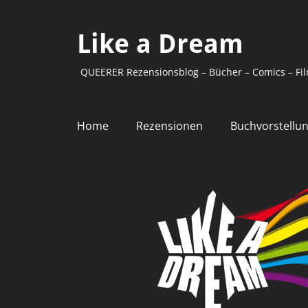
Like a Dream
QUEERER Rezensionsblog – Bücher – Comics – Fil
Primäres
Zum
Home
Rezensionen
Buchvorstellu
Inhalt
Menü
springen