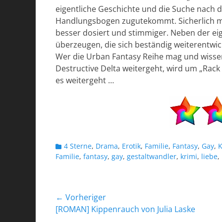
eigentliche Geschichte und die Suche nach
Handlungsbogen zugutekommt. Sicherlich muss
besser dosiert und stimmiger. Neben der ei
überzeugen, die sich beständig weiterentw
Wer die Urban Fantasy Reihe mag und wissen
Destructive Delta weitergeht, wird um „Rac
es weitergeht …
Kategorien
4 Sterne
,
Drama
,
Erotik
,
Familie
,
Fantasy
,
Gay
,
K
Familie
,
fantasy
,
gay
,
gestaltwandler
,
krimi
,
liebe
,
Beitragsnavigation
← Vorheriger
Vorheriger
[ROMAN] Kippenrauch von Julia Laske
Beitrag: