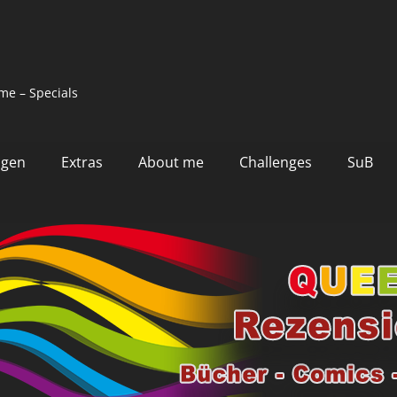
me – Specials
ngen
Extras
About me
Challenges
SuB