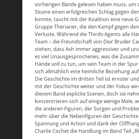
vorherigen Bände gelesen haben muss, um 
Sloane einen erfolgreichen Schlag gegen de
konnte, taucht mit der Koalition eine neue G
Gruppe Therianer, die den Kampf gegen den
Verluste. Während die Thirds-Agents alle H
Team – die Freundschaft von Dex‘ Bruder Cae
stehen, dass Ash immer aggressiver und una
es viel Unausgesprochenes, was die Zusamm
Hände voll zu tun, um sein Team in der Spu
sich allmählich eine heimliche Beziehung auf
Die Geschichte im dritten Teil ist ernster u
mit der Geschichte weiter und der Fokus wird 
diesem Band explizite Szenen, doch sie neh
konzentrieren sich auf einige wenige Male
die anderen Figuren, der Sorgen und Proble
mehr über die Nebenfiguren der Geschichte 
Spannung und Action und dank der Cliffhan
Charlie Cochet die Handlung im Band Teil „Ris