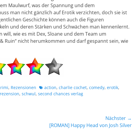
 dem Maulwurf, was der Spannung und dem
 man nicht gänzlich auf Erotik verzichten, doch sie ist
gentlichen Geschichte können auch die Figuren
ickeln und deren Stärken und Schwächen man kennenlernt.
 will, wie es mit Dex, Sloane und dem Team um
k & Ruin“ nicht herumkommen und darf gespannt sein, wie
Schlagworte
rimi
,
Rezensionen
action
,
charlie cochet
,
comedy
,
erotik
,
rezension
,
schwul
,
second chances verlag
Nächster →
Nächster
[ROMAN] Happy Head von Josh Silver
Beitrag: