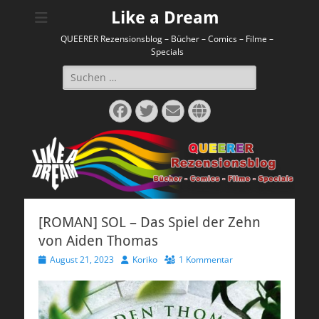
Like a Dream
QUEERER Rezensionsblog – Bücher – Comics – Filme –
Specials
Suchen
nach:
Facebook
Twitter
E-
Website
Mail
[ROMAN] SOL – Das Spiel der Zehn
von Aiden Thomas
Veröffentlicht
Autor
August 21, 2023
Koriko
1 Kommentar
am