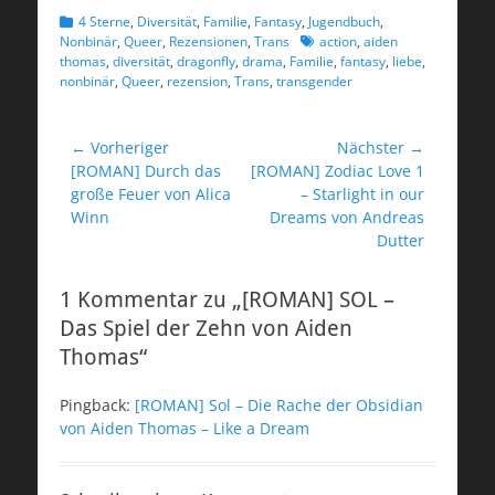
Kategorien
4 Sterne
,
Diversität
,
Familie
,
Fantasy
,
Jugendbuch
,
Schlagworte
Nonbinär
,
Queer
,
Rezensionen
,
Trans
action
,
aiden
thomas
,
diversität
,
dragonfly
,
drama
,
Familie
,
fantasy
,
liebe
,
nonbinär
,
Queer
,
rezension
,
Trans
,
transgender
Beitragsnavigation
← Vorheriger
Nächster →
Vorheriger
Nächster
[ROMAN] Durch das
[ROMAN] Zodiac Love 1
Beitrag:
Beitrag:
große Feuer von Alica
– Starlight in our
Winn
Dreams von Andreas
Dutter
1 Kommentar zu „[ROMAN] SOL –
Das Spiel der Zehn von Aiden
Thomas“
Pingback:
[ROMAN] Sol – Die Rache der Obsidian
von Aiden Thomas – Like a Dream