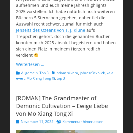
aufnehmen und euch meine Jahreshighlights
2025 vorstellen. Ich habe natürlich noch weiteren
Büchern 5 Sternchen gegeben, daher fiel die
Auswahl recht schwer, zumal für mich auch
Jenseits des Ozeans von T. J. Klune
aufs
Treppchen gehört, doch die genannten Bücher
konnten mich 2025 absolut begeistern und haben
sich einen Platz in meinem Herzen redlich
verdient
Weiterlesen …
Kategorien
Schlagworte
Allgemein
,
Top 3
adam silvera
,
jahresrückblick
,
kaja
evert
,
Mo Xiang Tong Xi
,
top 3
[ROMAN] The Grandmaster of
Demonic Cultivation – Ewige Liebe
von Mo Xiang Tong Xi
Veröffentlicht
November 11, 2025
Kommentar hinterlassen
am