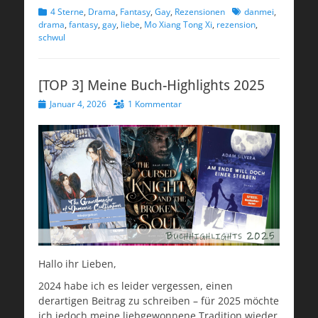
Kategorien
Schlagworte
4 Sterne
,
Drama
,
Fantasy
,
Gay
,
Rezensionen
danmei
,
drama
,
fantasy
,
gay
,
liebe
,
Mo Xiang Tong Xi
,
rezension
,
schwul
[TOP 3] Meine Buch-Highlights 2025
Veröffentlicht
Januar 4, 2026
1 Kommentar
am
Hallo ihr Lieben,
2024 habe ich es leider vergessen, einen
derartigen Beitrag zu schreiben – für 2025 möchte
ich jedoch meine liebgewonnene Tradition wieder