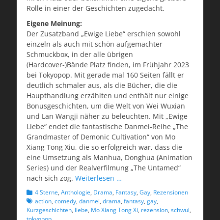
Rolle in einer der Geschichten zugedacht.
Eigene Meinung:
Der Zusatzband „Ewige Liebe“ erschien sowohl
einzeln als auch mit schön aufgemachter
Schmuckbox, in der alle übrigen
(Hardcover-)Bände Platz finden, im Frühjahr 2023
bei Tokyopop. Mit gerade mal 160 Seiten fällt er
deutlich schmaler aus, als die Bücher, die die
Haupthandlung erzählten und enthält nur einige
Bonusgeschichten, um die Welt von Wei Wuxian
und Lan Wangji näher zu beleuchten. Mit „Ewige
Liebe“ endet die fantastische Danmei-Reihe „The
Grandmaster of Demonic Cultivation“ von Mo
Xiang Tong Xiu, die so erfolgreich war, dass die
eine Umsetzung als Manhua, Donghua (Animation
Series) und der Realverfilmung „The Untamed“
nach sich zog.
Weiterlesen …
Kategorien
Schlagwo
4 Sterne
,
Anthologie
,
Drama
,
Fantasy
,
Gay
,
Rezensionen
action
,
comedy
,
danmei
,
drama
,
fantasy
,
gay
,
Kurzgeschichten
,
liebe
,
Mo Xiang Tong Xi
,
rezension
,
schwul
,
tokyopop