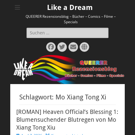
Like a Dream
QUEERER Rezensionsblog – Bücher – Comics – Filme –
Specials
Suchen
nach:
Facebook
Twitter
E-
Website
Mail
Schlagwort:
Mo Xiang Tong Xi
[ROMAN] Heaven Official’s Blessing 1:
Blumensuchender Blutregen von Mo
Xiang Tong Xiu