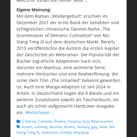
weicht er fortan von seiner Seite …
Eigene Meinung:
Mit dem Roman „Wiedergeburt“ erschien im
Dezember 2021 der erste Band der beliebten und
erfolgreichen chinesische Danmei-Reihe „The
Grandmaster of Demonic Cultivation“ von Mo
Xiang Tong Xi auf dem deutschen Markt. Bereits
2015 veröffentlichte die Autorin die ersten Kapitel
der Geschichte als Webroman. Die Popularität der
Bücher zog etliche Adaptionen nach sich,
darunter ein Manhua, eine animierte Serie,
mehrere Hörbücher und eine Realverfilmung, die
unter dem Titel „The Untamed“ bekannt geworden
ist. Auch eine Manga-Adaption ist seit 2024 in
Arbeit. In Deutschland liegen die 4 Bände und ein
weiterer Zusatzband sowohl als Taschenbuch, als
auch als schön aufgemacht Hardcover-Ausgabe
vor.
Weiterlesen …
Kategorien
Schlagworte
5 Sterne
,
Comedy
,
Drama
,
Fantasy
,
Gay
,
Rezensionen
action
,
comedy
,
danmei
,
drama
,
fantasy
,
gay
,
liebe
,
Mo
Xiang Tong Xi
,
rezension
,
schwul
,
tokyopop