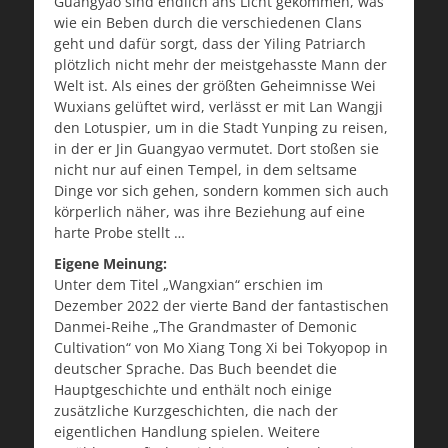
Guangyao sind endlich ans Licht gekommen, was
wie ein Beben durch die verschiedenen Clans
geht und dafür sorgt, dass der Yiling Patriarch
plötzlich nicht mehr der meistgehasste Mann der
Welt ist. Als eines der größten Geheimnisse Wei
Wuxians gelüftet wird, verlässt er mit Lan Wangji
den Lotuspier, um in die Stadt Yunping zu reisen,
in der er Jin Guangyao vermutet. Dort stoßen sie
nicht nur auf einen Tempel, in dem seltsame
Dinge vor sich gehen, sondern kommen sich auch
körperlich näher, was ihre Beziehung auf eine
harte Probe stellt …
Eigene Meinung:
Unter dem Titel „Wangxian“ erschien im
Dezember 2022 der vierte Band der fantastischen
Danmei-Reihe „The Grandmaster of Demonic
Cultivation“ von Mo Xiang Tong Xi bei Tokyopop in
deutscher Sprache. Das Buch beendet die
Hauptgeschichte und enthält noch einige
zusätzliche Kurzgeschichten, die nach der
eigentlichen Handlung spielen. Weitere