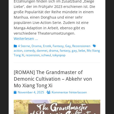
Erzählungen finden sich im Zusatzband „Ewige
Liebe“, der im Frühjahr 2023 erschienen ist. Die
große Popularität der Reihe mündete in einem
Manhua, einen Donghua und einer sehr
populären Live-Action-Serie. Zudem ist eine
Manga-Adaption in Arbeit, ebenso gibt es
verschiedene Theaterumsetzungen.
Weiterlesen …
Kategorien
Schlagworte
4 Sterne
,
Drama
,
Erotik
,
Fantasy
,
Gay
,
Rezensionen
action
,
comedy
,
danmei
,
drama
,
fantasy
,
gay
,
liebe
,
Mo Xiang
Tong Xi
,
rezension
,
schwul
,
tokyopop
[ROMAN] The Grandmaster of
Demonic Cultivation – Abkehr von
Mo Xiang Tong Xi
Veröffentlicht
November 4, 2025
Kommentar hinterlassen
am