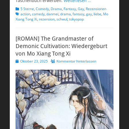
Taschenbuch erwerben.
Weiterlesen …
Kategorien
Schlagworte
5 Sterne
,
Comedy
,
Drama
,
Fantasy
,
Gay
,
Rezensionen
action
,
comedy
,
danmei
,
drama
,
fantasy
,
gay
,
liebe
,
Mo
Xiang Tong Xi
,
rezension
,
schwul
,
tokyopop
[ROMAN] The Grandmaster of
Demonic Cultivation: Wiedergeburt
von Mo Xiang Tong Xi
Veröffentlicht
Oktober 23, 2025
Kommentar hinterlassen
am