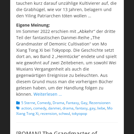
tauchen kurz darauf unzählige Kultivierer auf, die
die Grabhügel, wie vor 13 Jahren, belagern und
den Yiling Patriarchen töten wollen …
Eigene Meinung:
Im Sommer 2022 erschien mit „Abkehr“ der dritte
Teil der fantastischen Danmei-Reihe „The
Grandmaster of Demonic Cultivation“ von Mo
Xiang Tong Xi bei Tokyopop. Die Geschichte setzt
dort an, wo Band 2 „Heimtücke“ endete und spielt
wie gewohnt auf zwei Zeitebenen, um sowohl Wei
Wuxians Vergangenheit als auch die
gegenwärtigen Ereignisse zu beleuchten. Aus
diesem Grund muss man die vorherigen Bücher
gelesen haben, um der Handlung folgen zu
können.
Weiterlesen …
Kategorien
Schlagworte
5 Sterne
,
Comedy
,
Drama
,
Fantasy
,
Gay
,
Rezensionen
action
,
comedy
,
danmei
,
drama
,
fantasy
,
gay
,
liebe
,
Mo
Xiang Tong Xi
,
rezension
,
schwul
,
tokyopop
[ROMAN] The Grandmaster of