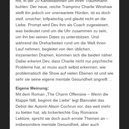
mit, in der 20 Kandidatinnen um ihren Traummann
buhlen. Der neue, reiche Tramprinz Charlie Winshaw
stellt ihn jedoch vor unerwartete Hürden, ist es doch
steif, unsicher, tollpatschig und glaubt nicht an die
Liebe. Prompt wird Dev ihm als Coach zugewiesen,
was bedeutet rund um die Uhr zusammen zu sein,
um ihn bei seinen Dates zu unterstützen. Und
während die Dreharbeiten rund um die Welt ihren
Lauf nehmen, begleitet von den üblichen,
inszenierten Dramen, kommen sich die beiden näher.
Dabei erkennt Dev, dass Charlie nicht nur psychische
Probleme hat, er muss auch selbst erkennen, wie
problematisch die Show auf vielen Ebenen ist und wie
sehr sie seine eigene mentale Gesundheit angreift …
Eigene Meinung:
Mit dem Roman „The Charm Offensive – Wenn die
Klappe fällt, beginnt die Liebe“ legt Blanvalet das
Debüt der Autorin Alison Cochrun vor, das weit mehr
zu bieten hat, als lockerleichte Gay Romance
Lektüre, spricht sie doch auch ernste Themen an –
insbesondere mentale Gesundheit, aber auch