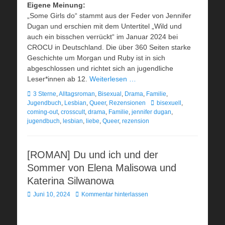
Eigene Meinung:
„Some Girls do“ stammt aus der Feder von Jennifer
Dugan und erschien mit dem Untertitel „Wild und
auch ein bisschen verrückt“ im Januar 2024 bei
CROCU in Deutschland. Die über 360 Seiten starke
Geschichte um Morgan und Ruby ist in sich
abgeschlossen und richtet sich an jugendliche
Leser*innen ab 12.
Weiterlesen …
Kategorien
3 Sterne
,
Alltagsroman
,
Bisexual
,
Drama
,
Familie
,
Schlagworte
Jugendbuch
,
Lesbian
,
Queer
,
Rezensionen
bisexuell
,
coming-out
,
crosscult
,
drama
,
Familie
,
jennifer dugan
,
jugendbuch
,
lesbian
,
liebe
,
Queer
,
rezension
[ROMAN] Du und ich und der
Sommer von Elena Malisowa und
Katerina Silwanowa
Veröffentlicht
Juni 10, 2024
Kommentar hinterlassen
am