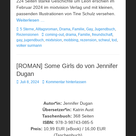
224 Seiten starke Geschichte um Leon erschien im
Februar 2024 im mixtvision Verlag und mit kleinen,
passenden Illustrationen von Tine Schulz versehen.
Weiterlesen …
Kategorien
5 Sterne
,
Alltagsroman
,
Drama
,
Familie
,
Gay
,
Jugendbuch
,
Schlagworte
Rezensionen
coming-out
,
drama
,
Familie
,
freundschaft
,
gay
,
jugendbuch
,
mixtvision
,
mobbing
,
rezension
,
schwul
,
tod
,
volker surmann
[ROMAN] Some Girls do von Jennifer
Dugan
Veröffentlicht
Juli 8, 2024
Kommentar hinterlassen
am
Autor*in:
Jennifer Dugan
Übersetzer*in:
Katrin Aust
Taschenbuch:
368 Seiten
ISBN:
978-3-98743-085-5
Preis:
10,99 EUR (eBook) / 16,00 EUR
(Taschenbuch)