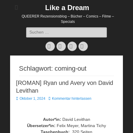
Like a Dream
QUEERER Rezensionsblog – Bücher – Comics – Filme –
Specials
Suchen
nach:
Facebook
Twitter
E-
Website
Mail
Schlagwort:
coming-out
[ROMAN] Ryan und Avery von David
Levithan
Veröffentlicht
Oktober 1, 2024
Kommentar hinterlassen
am
Autor*in:
David Levithan
Übersetzer*in:
Felix Meyer, Martina Tichy
Taschenbuch:
320 Seiten