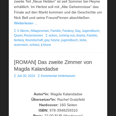
zweite Teil „Neue Helden“ ist seit Sommer bei Heyne
erhältlich. Im Herbst soll mit „Alte Geheimnisse“ das
Finale auf den Markt kommen und die Geschichte um
Nick Bell und seine Freund*innen abschließen.
Weiterlesen …
Kategorien
4 Sterne
,
Alltagsroman
,
Familie
,
Fantasy
,
Gay
,
Jugendbuch
,
Schlagworte
Queer
,
Rezensionen
action
,
coming-out
,
drama
,
Familie
,
fantasy
,
freundschaft
,
gay
,
heyne
,
jugendbuch
,
liebe
,
rezension
,
schwul
,
tj klune
[ROMAN] Das zweite Zimmer von
Magda Kalandadse
Veröffentlicht
Juli 30, 2024
Kommentar hinterlassen
am
Autor*in:
Magda Kalandadse
Übersetzer*in:
Rachel Gratzfeld
Hardcover:
160 Seiten
ISBN:
978-3948259310
Preis:
22,00 EUR (Hardcover)