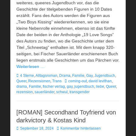
weiteres, queeres Jugendbuch vor, das die
Geschichte der titelgebenden Figuren in 10 Dates
erzählt. Fans des Autors werden die Figuren aus
„Two Boys Kissing“ wiedererkennen, wo sie eine
kleine Nebenrolle einnehmen, ebenso ist das fünfte
Date der beiden in der Anthologie „19 Love Songs“
des Autors zu finden, wo die Geschichte unter dem
Titel „Schneetag“ enthalten ist. Mit dem knapp 320-
seitigen, bei Fischer Sauerländer erschienenen Buch
liegen erstmals alle Geschichten um das Pärchen vor.
Weiterlesen …
Kategorien
4 Sterne
,
Alltagsroman
,
Drama
,
Familie
,
Gay
,
Jugendbuch
,
Schlagworte
Queer
,
Rezensionen
,
Trans
coming-out
,
david levithan
,
drama
,
Familie
,
fischer verlag
,
gay
,
jugendbuch
,
liebe
,
Queer
,
rezension
,
sauerländer
,
schwul
,
transgender
[ROMAN] Secondhand Toyfriend von
darkvictory & Kostas Kind
Veröffentlicht
September 18, 2024
Kommentar hinterlassen
am