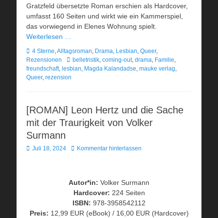
Gratzfeld übersetzte Roman erschien als Hardcover,
umfasst 160 Seiten und wirkt wie ein Kammerspiel,
das vorwiegend in Elenes Wohnung spielt.
Weiterlesen …
Kategorien
4 Sterne
,
Alltagsroman
,
Drama
,
Lesbian
,
Queer
,
Schlagworte
Rezensionen
belletristik
,
coming-out
,
drama
,
Familie
,
freundschaft
,
lesbian
,
Magda Kalandadse
,
mauke verlag
,
Queer
,
rezension
[ROMAN] Leon Hertz und die Sache
mit der Traurigkeit von Volker
Surmann
Veröffentlicht
Juli 18, 2024
Kommentar hinterlassen
am
Autor*in:
Volker Surmann
Hardcover:
224 Seiten
ISBN:
978-3958542112
Preis:
12,99 EUR (eBook) / 16,00 EUR (Hardcover)