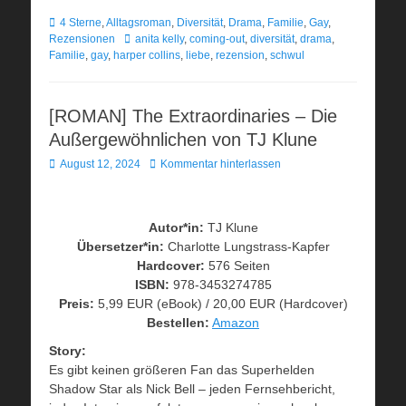
Kategorien
4 Sterne
,
Alltagsroman
,
Diversität
,
Drama
,
Familie
,
Gay
,
Schlagworte
Rezensionen
anita kelly
,
coming-out
,
diversität
,
drama
,
Familie
,
gay
,
harper collins
,
liebe
,
rezension
,
schwul
[ROMAN] The Extraordinaries – Die
Außergewöhnlichen von TJ Klune
Veröffentlicht
August 12, 2024
Kommentar hinterlassen
am
Autor*in:
TJ Klune
Übersetzer*in:
Charlotte Lungstrass-Kapfer
Hardcover:
576 Seiten
ISBN:
978-3453274785
Preis:
5,99 EUR (eBook) / 20,00 EUR (Hardcover)
Bestellen:
Amazon
Story:
Es gibt keinen größeren Fan das Superhelden
Shadow Star als Nick Bell – jeden Fernsehbericht,