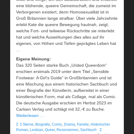
eine blühende, queere Gemeinschaft, die zumeist im
Verborgenen existiert, denn Homosexualität ist in
Groß Britannien lange strafbar. Über viele Jahrzehnte
erlebt Kate die queere Bewegung hautnah, zeigt,
welche Fort- und teilweise Rückschritte sie miterlebt
hat und welche Auswirkungen dies alles auf ihr
eigenes, von Höhen und Tiefen geprägtes Leben hat
…
Eigene Meinung:
Das 320 Seiten starke Buch „United Queerdom“
erschien erstmals 2019 unter dem Titel „Sensible
Footwear: A Girl’s Guide“ in Großbritannien und ist
eine Mischung aus einem historischen Sachbuch und
einer Biografie der Künstlerin, aufbereitet in einer
künstlerischen Form, mal als Collage, mal als Comic.
Die deutsche Ausgabe erschien im Herbst 2023 im
Carlsen Verlag und schlägt mit 32,-€ zu Buche.
Weiterlesen …
Kategorien
3 Sterne
,
Biografie
,
Comic
,
Drama
,
Familie
,
Historischer
Schlagworte
Roman
,
Lesbian
,
Queer
,
Rezensionen
,
Sachbuch