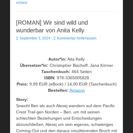
schwul
[ROMAN] Wir sind wild und
wunderbar von Anita Kelly
Veröffentlicht
September 3, 2024
Kommentar hinterlassen
am
Autor*in:
Aita Kelly
Übersetzer*in:
Christopher Bischoff, Jana Körner
Taschenbuch:
464 Seiten
ISBN:
978-3365005828
Preis:
9,99 EUR (eBook) / 14,00 EUR (Taschenbuch)
Bestellen:
Amazon
Story:
Sowohl Ben als auch Alexej wandern auf dem Pacific
Crest Trail gen Norden – Ben, um mit seinen
schlechten Beziehungen und Entscheidungen
abzuschließen; Alexej um sein eigenes, schwieriges
Coming-Out und den daraus resultierenden Bruch mit