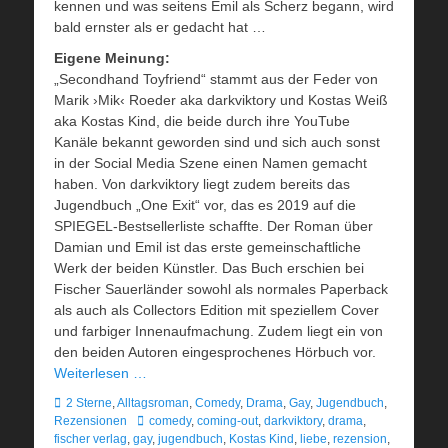
kennen und was seitens Emil als Scherz begann, wird
bald ernster als er gedacht hat …
Eigene Meinung:
„Secondhand Toyfriend“ stammt aus der Feder von
Marik ›Mik‹ Roeder aka darkviktory und Kostas Weiß
aka Kostas Kind, die beide durch ihre YouTube
Kanäle bekannt geworden sind und sich auch sonst
in der Social Media Szene einen Namen gemacht
haben. Von darkviktory liegt zudem bereits das
Jugendbuch „One Exit“ vor, das es 2019 auf die
SPIEGEL-Bestsellerliste schaffte. Der Roman über
Damian und Emil ist das erste gemeinschaftliche
Werk der beiden Künstler. Das Buch erschien bei
Fischer Sauerländer sowohl als normales Paperback
als auch als Collectors Edition mit speziellem Cover
und farbiger Innenaufmachung. Zudem liegt ein von
den beiden Autoren eingesprochenes Hörbuch vor.
Weiterlesen …
Kategorien
2 Sterne
,
Alltagsroman
,
Comedy
,
Drama
,
Gay
,
Jugendbuch
,
Schlagworte
Rezensionen
comedy
,
coming-out
,
darkviktory
,
drama
,
fischer verlag
,
gay
,
jugendbuch
,
Kostas Kind
,
liebe
,
rezension
,