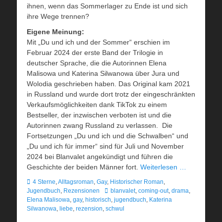
ihnen, wenn das Sommerlager zu Ende ist und sich
ihre Wege trennen?
Eigene Meinung:
Mit „Du und ich und der Sommer“ erschien im
Februar 2024 der erste Band der Trilogie in
deutscher Sprache, die die Autorinnen Elena
Malisowa und Katerina Silwanowa über Jura und
Wolodia geschrieben haben. Das Original kam 2021
in Russland und wurde dort trotz der eingeschränkten
Verkaufsmöglichkeiten dank TikTok zu einem
Bestseller, der inzwischen verboten ist und die
Autorinnen zwang Russland zu verlassen. Die
Fortsetzungen „Du und ich und die Schwalben“ und
„Du und ich für immer“ sind für Juli und November
2024 bei Blanvalet angekündigt und führen die
Geschichte der beiden Männer fort.
Weiterlesen …
Kategorien
4 Sterne
,
Alltagsroman
,
Gay
,
Historischer Roman
,
Schlagworte
Jugendbuch
,
Rezensionen
blanvalet
,
coming-out
,
drama
,
Elena Malisowa
,
gay
,
historisch
,
jugendbuch
,
Katerina
Silwanowa
,
liebe
,
rezension
,
schwul