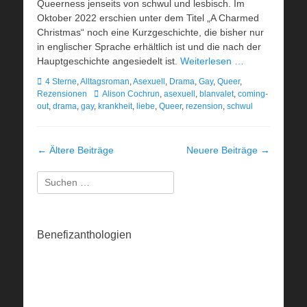
Queerness jenseits von schwul und lesbisch. Im
Oktober 2022 erschien unter dem Titel „A Charmed
Christmas“ noch eine Kurzgeschichte, die bisher nur
in englischer Sprache erhältlich ist und die nach der
Hauptgeschichte angesiedelt ist.
Weiterlesen …
Kategorien
4 Sterne
,
Alltagsroman
,
Asexuell
,
Drama
,
Gay
,
Queer
,
Schlagworte
Rezensionen
Alison Cochrun
,
asexuell
,
blanvalet
,
coming-
out
,
drama
,
gay
,
krankheit
,
liebe
,
Queer
,
rezension
,
schwul
Beitragsnavigation
←
Ältere Beiträge
Neuere Beiträge
→
Suchen
nach:
Benefizanthologien