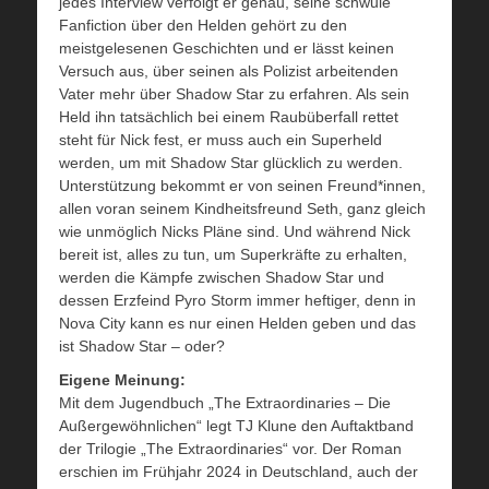
jedes Interview verfolgt er genau, seine schwule
Fanfiction über den Helden gehört zu den
meistgelesenen Geschichten und er lässt keinen
Versuch aus, über seinen als Polizist arbeitenden
Vater mehr über Shadow Star zu erfahren. Als sein
Held ihn tatsächlich bei einem Raubüberfall rettet
steht für Nick fest, er muss auch ein Superheld
werden, um mit Shadow Star glücklich zu werden.
Unterstützung bekommt er von seinen Freund*innen,
allen voran seinem Kindheitsfreund Seth, ganz gleich
wie unmöglich Nicks Pläne sind. Und während Nick
bereit ist, alles zu tun, um Superkräfte zu erhalten,
werden die Kämpfe zwischen Shadow Star und
dessen Erzfeind Pyro Storm immer heftiger, denn in
Nova City kann es nur einen Helden geben und das
ist Shadow Star – oder?
Eigene Meinung:
Mit dem Jugendbuch „The Extraordinaries – Die
Außergewöhnlichen“ legt TJ Klune den Auftaktband
der Trilogie „The Extraordinaries“ vor. Der Roman
erschien im Frühjahr 2024 in Deutschland, auch der