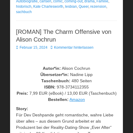
Autobiografie
,
carlsen
,
comic
,
coming-out
,
drama
,
Familie
,
historisch
,
Kate Charlesworth
,
lesbian
,
Queer
,
rezension
,
sachbuch
[ROMAN] The Charm Offensive von
Alison Cochrun
Veröffentlicht
Februar 15, 2024
Kommentar hinterlassen
am
Autor*in:
Alison Cochrun
Übersetzer*in:
Nadine Lipp
Taschenbuch:
480 Seiten
ISBN:
978-3734112355
Preis:
7,99 EUR (eBook) / 13,00 EUR (Taschenbuch)
Bestellen:
Amazon
Story:
Für Dev Deshpande geht romantische, wahre Liebe
über alles – aus diesem Grund arbeitet er als
Produzent bei der Reality-Dating-Show „Ever After“