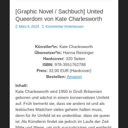
[Graphic Novel / Sachbuch] United
Queerdom von Kate Charlesworth
Veröffentlicht
März 4, 2024
Kommentar hinterlassen
am
Künstler*in:
Kate Charlesworth
Übersetzer*in:
Hanna Reininger
Hardcover:
320 Seiten
ISBN:
978-3551762788
Preis:
32,00 EUR (Hardcover)
Bestellen:
Amazon
Inhalt:
Kate Charlesworth wird 1950 in Groß Britannien
geboren und wächst in einem konservativen Umfeld
auf. Früh bemerkt sie, dass sie anders ist und als
lesbisches Mädchen vieles geheim halten muss,
denn für ihr Umfeld ist es undenkbar, dass sie queer
ist. Als Künstlerin findet sie jedoch im Laufe der Zeit
Mitte und Wege, um sich auszudrücken und entdeckt