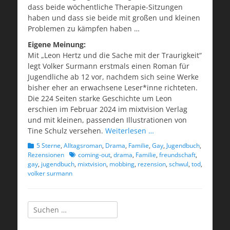
dass beide wöchentliche Therapie-Sitzungen
haben und dass sie beide mit großen und kleinen
Problemen zu kämpfen haben …
Eigene Meinung:
Mit „Leon Hertz und die Sache mit der Traurigkeit“
legt Volker Surmann erstmals einen Roman für
Jugendliche ab 12 vor, nachdem sich seine Werke
bisher eher an erwachsene Leser*inne richteten.
Die 224 Seiten starke Geschichte um Leon
erschien im Februar 2024 im mixtvision Verlag
und mit kleinen, passenden Illustrationen von
Tine Schulz versehen.
Weiterlesen …
Kategorien
5 Sterne
,
Alltagsroman
,
Drama
,
Familie
,
Gay
,
Jugendbuch
,
Schlagworte
Rezensionen
coming-out
,
drama
,
Familie
,
freundschaft
,
gay
,
jugendbuch
,
mixtvision
,
mobbing
,
rezension
,
schwul
,
tod
,
volker surmann
Suchen
nach: