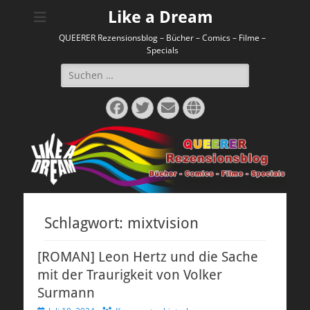
Like a Dream
QUEERER Rezensionsblog – Bücher – Comics – Filme –
Specials
Suchen
nach:
Facebook
Twitter
E-
Website
Mail
Schlagwort:
mixtvision
[ROMAN] Leon Hertz und die Sache
mit der Traurigkeit von Volker
Surmann