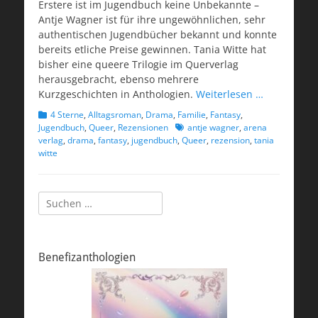
Erstere ist im Jugendbuch keine Unbekannte –
Antje Wagner ist für ihre ungewöhnlichen, sehr
authentischen Jugendbücher bekannt und konnte
bereits etliche Preise gewinnen. Tania Witte hat
bisher eine queere Trilogie im Querverlag
herausgebracht, ebenso mehrere
Kurzgeschichten in Anthologien.
Weiterlesen …
Kategorien
4 Sterne
,
Alltagsroman
,
Drama
,
Familie
,
Fantasy
,
Schlagworte
Jugendbuch
,
Queer
,
Rezensionen
antje wagner
,
arena
verlag
,
drama
,
fantasy
,
jugendbuch
,
Queer
,
rezension
,
tania
witte
Suchen
nach:
Benefizanthologien