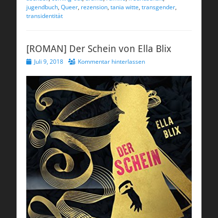
jugendbuch
,
Queer
,
rezension
,
tania witte
,
transgender
,
transidentität
[ROMAN] Der Schein von Ella Blix
Veröffentlicht
Juli 9, 2018
Kommentar hinterlassen
am