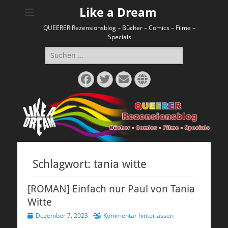
Like a Dream
QUEERER Rezensionsblog – Bücher – Comics – Filme –
Specials
Suchen
nach:
Facebook
Twitter
E-
Website
Mail
Schlagwort:
tania witte
[ROMAN] Einfach nur Paul von Tania
Witte
Veröffentlicht
Dezember 7, 2023
Kommentar hinterlassen
am