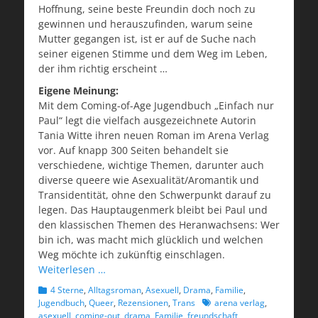
Hoffnung, seine beste Freundin doch noch zu
gewinnen und herauszufinden, warum seine
Mutter gegangen ist, ist er auf de Suche nach
seiner eigenen Stimme und dem Weg im Leben,
der ihm richtig erscheint …
Eigene Meinung:
Mit dem Coming-of-Age Jugendbuch „Einfach nur
Paul“ legt die vielfach ausgezeichnete Autorin
Tania Witte ihren neuen Roman im Arena Verlag
vor. Auf knapp 300 Seiten behandelt sie
verschiedene, wichtige Themen, darunter auch
diverse queere wie Asexualität/Aromantik und
Transidentität, ohne den Schwerpunkt darauf zu
legen. Das Hauptaugenmerk bleibt bei Paul und
den klassischen Themen des Heranwachsens: Wer
bin ich, was macht mich glücklich und welchen
Weg möchte ich zukünftig einschlagen.
Weiterlesen …
Kategorien
4 Sterne
,
Alltagsroman
,
Asexuell
,
Drama
,
Familie
,
Schlagworte
Jugendbuch
,
Queer
,
Rezensionen
,
Trans
arena verlag
,
asexuell
,
coming-out
,
drama
,
Familie
,
freundschaft
,