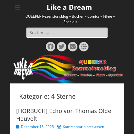
Like a Dream
QUEERER Rezensionsblog – Bücher – Comics – Filme –
Specials
Suchen
nach:
Facebook
Twitter
E-
Website
Mail
Kategorie:
4 Sterne
[HÖRBUCH] Echo von Thomas Olde
Heuvelt
Veröffentlicht
Dezember 18, 2025
Kommentar hinterlassen
am