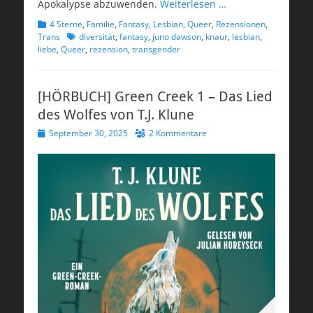
Apokalypse abzuwenden.
Weiterlesen …
Kategorien
4 Sterne
,
Familie
,
Fantasy
,
Lesbian
,
Queer
,
Rezensionen
,
Schlagworte
Trans
diversität
,
fantasy
,
juno dawson
,
knaur
,
lesbian
,
liebe
,
Queer
,
rezension
,
transgender
[HÖRBUCH] Green Creek 1 – Das Lied
des Wolfes von T.J. Klune
Veröffentlicht
September 30, 2025
2 Kommentare
am