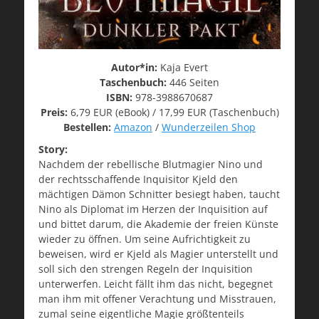
Autor*in:
Kaja Evert
Taschenbuch:
446 Seiten
ISBN:
978-3988670687
Preis:
6,79 EUR (eBook) / 17,99 EUR (Taschenbuch)
Bestellen:
Amazon
/
Wunderzeilen Shop
Story:
Nachdem der rebellische Blutmagier Nino und
der rechtsschaffende Inquisitor Kjeld den
mächtigen Dämon Schnitter besiegt haben, taucht
Nino als Diplomat im Herzen der Inquisition auf
und bittet darum, die Akademie der freien Künste
wieder zu öffnen. Um seine Aufrichtigkeit zu
beweisen, wird er Kjeld als Magier unterstellt und
soll sich den strengen Regeln der Inquisition
unterwerfen. Leicht fällt ihm das nicht, begegnet
man ihm mit offener Verachtung und Misstrauen,
zumal seine eigentliche Magie größtenteils