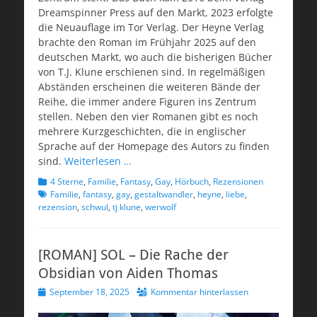
Dreamspinner Press auf den Markt, 2023 erfolgte
die Neuauflage im Tor Verlag. Der Heyne Verlag
brachte den Roman im Frühjahr 2025 auf den
deutschen Markt, wo auch die bisherigen Bücher
von T.J. Klune erschienen sind. In regelmäßigen
Abständen erscheinen die weiteren Bände der
Reihe, die immer andere Figuren ins Zentrum
stellen. Neben den vier Romanen gibt es noch
mehrere Kurzgeschichten, die in englischer
Sprache auf der Homepage des Autors zu finden
sind.
Weiterlesen …
Kategorien
Schlagwort
4 Sterne
,
Familie
,
Fantasy
,
Gay
,
Hörbuch
,
Rezensionen
Familie
,
fantasy
,
gay
,
gestaltwandler
,
heyne
,
liebe
,
rezension
,
schwul
,
tj klune
,
werwolf
[ROMAN] SOL – Die Rache der
Obsidian von Aiden Thomas
Veröffentlicht
September 18, 2025
Kommentar hinterlassen
am