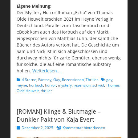
Eigene Meinung:
Der Mystery Horror Roman „Echo“ von Thomas
Olde Heuvelt erschien 2021 im Heyne Verlag in
Deutschland. Parallel zum Taschenbuch und
eBook kam auch das Hörbuch auf den Markt,
eingesprochen von Matthias Lühn, der sämtliche
Bücher des Autors vertont hat. De Geschichte um
Sam und Nick ist in sich abgeschlossen und
durchweg nichts für zarte Gemüter, ebenso wenig
für solche, die auf eine romantische Substory
hoffen.
Weiterlesen …
Kategorien
Schlagworte
4 Sterne
,
Fantasy
,
Gay
,
Rezensionen
,
Thriller
gay
,
heyne
,
hörbuch
,
horror
,
mystery
,
rezension
,
schwul
,
Thomas
Olde Heuvelt
,
thriller
[ROMAN] Klinge & Blutmagie –
Dunkler Pakt von Kaja Evert
Veröffentlicht
Dezember 2, 2025
Kommentar hinterlassen
am