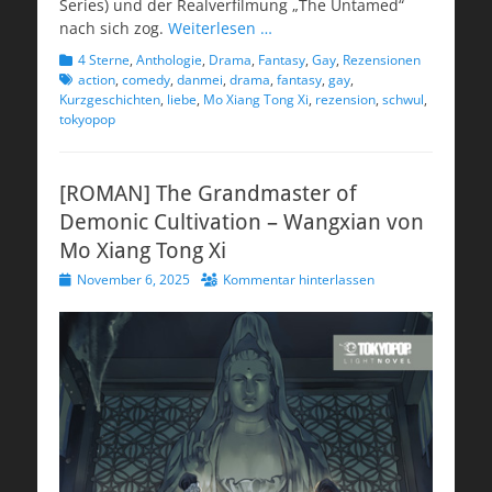
Series) und der Realverfilmung „The Untamed“
nach sich zog.
Weiterlesen …
Kategorien
Schlagwo
4 Sterne
,
Anthologie
,
Drama
,
Fantasy
,
Gay
,
Rezensionen
action
,
comedy
,
danmei
,
drama
,
fantasy
,
gay
,
Kurzgeschichten
,
liebe
,
Mo Xiang Tong Xi
,
rezension
,
schwul
,
tokyopop
[ROMAN] The Grandmaster of
Demonic Cultivation – Wangxian von
Mo Xiang Tong Xi
Veröffentlicht
November 6, 2025
Kommentar hinterlassen
am