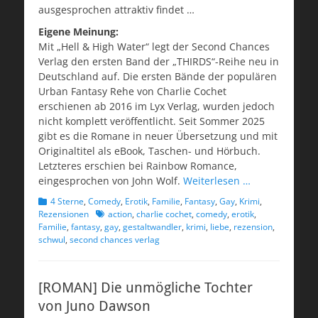
ausgesprochen attraktiv findet …
Eigene Meinung:
Mit „Hell & High Water“ legt der Second Chances
Verlag den ersten Band der „THIRDS“-Reihe neu in
Deutschland auf. Die ersten Bände der populären
Urban Fantasy Rehe von Charlie Cochet
erschienen ab 2016 im Lyx Verlag, wurden jedoch
nicht komplett veröffentlicht. Seit Sommer 2025
gibt es die Romane in neuer Übersetzung und mit
Originaltitel als eBook, Taschen- und Hörbuch.
Letzteres erschien bei Rainbow Romance,
eingesprochen von John Wolf.
Weiterlesen …
Kategorien
4 Sterne
,
Comedy
,
Erotik
,
Familie
,
Fantasy
,
Gay
,
Krimi
,
Schlagworte
Rezensionen
action
,
charlie cochet
,
comedy
,
erotik
,
Familie
,
fantasy
,
gay
,
gestaltwandler
,
krimi
,
liebe
,
rezension
,
schwul
,
second chances verlag
[ROMAN] Die unmögliche Tochter
von Juno Dawson