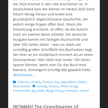
die 2024 erstmal in den USA erschienen ist. In
Deutschland kam der Roman im Herbst 2025 beim
foliant Verlag heraus und bietet eine
grundsätzlich abgeschlossene Geschichte, die
jedoch einige Fragen offen lässt. Wann die
Fortsetzung erscheint, ist offen, da die Autorin
noch am zweiten Band arbeitet. Die deutsche
Ausgabe kommt mit farbigen Buchschnitt und
über 500 Seiten daher – was vor allem am
unmäßig großen Schriftbild des Buchsatzes liegt,
der eher an ein Kinderbuch erinnert als an einen
Fantasyroman. Hier hätte man locker 100 Seiten
sparen können, wenn man für das Buch eine
kleinere, stimmigere Schriftgröße gewählt hätte.
Weiterlesen …
Kategorien
4 Sterne
,
Comedy
,
Fantasy
,
Gay
,
Jugendbuch
,
Queer
,
Schlagworte
Rezensionen
comedy
,
fantasy
,
foliant verlag
,
freundschaft
,
gay
,
liebe
,
Maiga Doocy
,
rezension
,
schwul
[ROMAN] The Grandmaster of