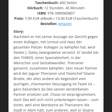
Taschenbuch:
400 Seiten
Hörbuch:
12 Stunden, 45 Minuten
ISBN:
978-3989060807
Preis:
7,99 EUR (eBook) / 15,00 EUR (Taschenbuch)
Bestellen:
Amazon
Story:
Nachdem er mit seiner Aussage vor Gericht gegen
einen Kollegen, mit Unmut und Hass der
gesamten Polizei- Kollegen zu kämpfen hat, wird
Dexter J. Daley zwangsweise versetzt. Er landet bei
den THIRDS, einer Spezialeinheit, in der
Menschen und Gestaltwandler, Therianer
genannt, zusammen kämpfen. Sein neuer Partner
wird der Jaguar-Therianer und Teamchef Sloane
Brodie, der alles andere als begeistert vom
quirligen, charmanten Neuzugang im Team ist –
ganz besonders da Dex seinen verstorbenen
Partner ersetzen soll. Chaos ist vorprogrammiert,
doch Dex will sich nicht unterkriegen lassen – zum
einen, weil eine Mordserie an Therianern die
Stadt in Atem hält, zum anderen, weil er Sloane