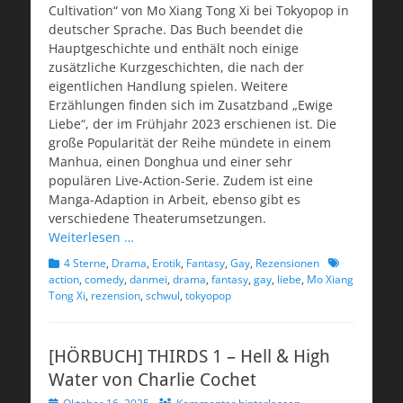
Cultivation“ von Mo Xiang Tong Xi bei Tokyopop in
deutscher Sprache. Das Buch beendet die
Hauptgeschichte und enthält noch einige
zusätzliche Kurzgeschichten, die nach der
eigentlichen Handlung spielen. Weitere
Erzählungen finden sich im Zusatzband „Ewige
Liebe“, der im Frühjahr 2023 erschienen ist. Die
große Popularität der Reihe mündete in einem
Manhua, einen Donghua und einer sehr
populären Live-Action-Serie. Zudem ist eine
Manga-Adaption in Arbeit, ebenso gibt es
verschiedene Theaterumsetzungen.
Weiterlesen …
Kategorien
Schlagworte
4 Sterne
,
Drama
,
Erotik
,
Fantasy
,
Gay
,
Rezensionen
action
,
comedy
,
danmei
,
drama
,
fantasy
,
gay
,
liebe
,
Mo Xiang
Tong Xi
,
rezension
,
schwul
,
tokyopop
[HÖRBUCH] THIRDS 1 – Hell & High
Water von Charlie Cochet
Veröffentlicht