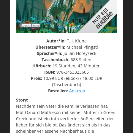
Autor*in:
T. J. Klune
Übersetzer*in:
Michael Pfingstl
Sprecher*in:
Julian Horeyseck
Taschenbuch:
688 Seiten
Hörbuch:
19 Stunden, 43 Minuten
ISBN:
978-3453323605
Preis:
10,99 EUR (eBook) / 18,00 EUR
(Taschenbuch)
Bestellen:
Amazon
Story:
Nachdem sein Vater die Familie verlassen hat,
lebt Oxnard Matheson mit seiner Mutter in Green
Creek und ist ein introvertierter Außenseiter, der
lieber für sich bleibt. Das ändert sich als in das
scheinbar verlassene Nachbarhaus die