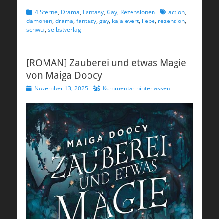
Kategorien
Schlagworte
4 Sterne
,
Drama
,
Fantasy
,
Gay
,
Rezensionen
action
,
dämonen
,
drama
,
fantasy
,
gay
,
kaja evert
,
liebe
,
rezension
,
schwul
,
selbstverlag
[ROMAN] Zauberei und etwas Magie
von Maiga Doocy
Veröffentlicht
November 13, 2025
Kommentar hinterlassen
am