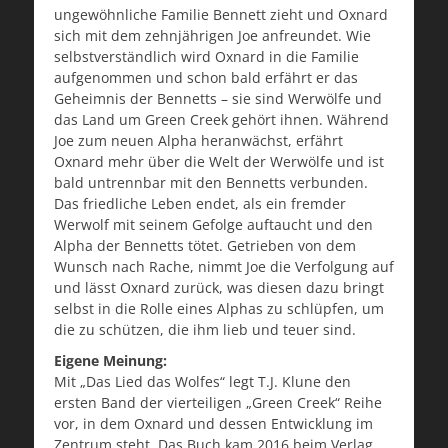
ungewöhnliche Familie Bennett zieht und Oxnard
sich mit dem zehnjährigen Joe anfreundet. Wie
selbstverständlich wird Oxnard in die Familie
aufgenommen und schon bald erfährt er das
Geheimnis der Bennetts – sie sind Werwölfe und
das Land um Green Creek gehört ihnen. Während
Joe zum neuen Alpha heranwächst, erfährt
Oxnard mehr über die Welt der Werwölfe und ist
bald untrennbar mit den Bennetts verbunden.
Das friedliche Leben endet, als ein fremder
Werwolf mit seinem Gefolge auftaucht und den
Alpha der Bennetts tötet. Getrieben von dem
Wunsch nach Rache, nimmt Joe die Verfolgung auf
und lässt Oxnard zurück, was diesen dazu bringt
selbst in die Rolle eines Alphas zu schlüpfen, um
die zu schützen, die ihm lieb und teuer sind.
Eigene Meinung:
Mit „Das Lied das Wolfes“ legt T.J. Klune den
ersten Band der vierteiligen „Green Creek“ Reihe
vor, in dem Oxnard und dessen Entwicklung im
Zentrum steht. Das Buch kam 2016 beim Verlag