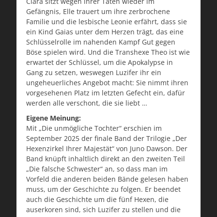
Ciara sitzt wegen ihrer Taten wieder im
Gefängnis, Elle trauert um ihre zerbrochene
Familie und die lesbische Leonie erfährt, dass sie
ein Kind Gaias unter dem Herzen trägt, das eine
Schlüsselrolle im nahenden Kampf Gut gegen
Böse spielen wird. Und die Transhexe Theo ist wie
erwartet der Schlüssel, um die Apokalypse in
Gang zu setzen, weswegen Luzifer ihr ein
ungeheuerliches Angebot macht: Sie nimmt ihren
vorgesehenen Platz im letzten Gefecht ein, dafür
werden alle verschont, die sie liebt …
Eigene Meinung:
Mit „Die unmögliche Tochter“ erschien im
September 2025 der finale Band der Trilogie „Der
Hexenzirkel Ihrer Majestät“ von Juno Dawson. Der
Band knüpft inhaltlich direkt an den zweiten Teil
„Die falsche Schwester“ an, so dass man im
Vorfeld die anderen beiden Bände gelesen haben
muss, um der Geschichte zu folgen. Er beendet
auch die Geschichte um die fünf Hexen, die
auserkoren sind, sich Luzifer zu stellen und die