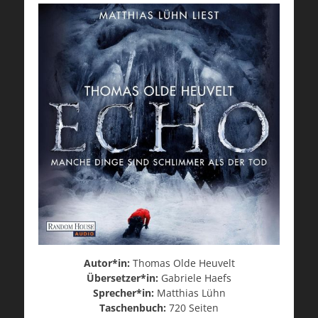
Autor*in:
Thomas Olde Heuvelt
Übersetzer*in:
Gabriele Haefs
Sprecher*in:
Matthias Lühn
Taschenbuch:
720 Seiten