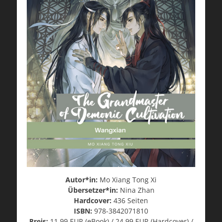
Autor*in:
Mo Xiang Tong Xi
Übersetzer*in:
Nina Zhan
Hardcover:
436 Seiten
ISBN:
978-3842071810
Preis:
11,99 EUR (eBook) / 24,99 EUR (Hardcover) /