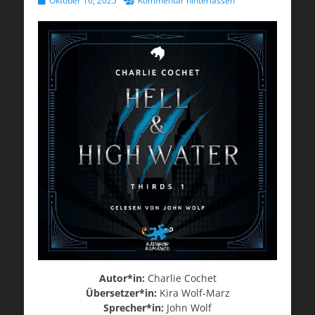
Oktober 16, 2025
Kommentar hinterlassen
am
Autor*in:
Charlie Cochet
Übersetzer*in:
Kira Wolf-Marz
Sprecher*in:
John Wolf