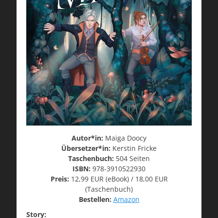
Autor*in:
Maiga Doocy
Übersetzer*in:
Kerstin Fricke
Taschenbuch:
504 Seiten
ISBN:
978-3910522930
Preis:
12,99 EUR (eBook) / 18,00 EUR
(Taschenbuch)
Bestellen:
Amazon
Story: