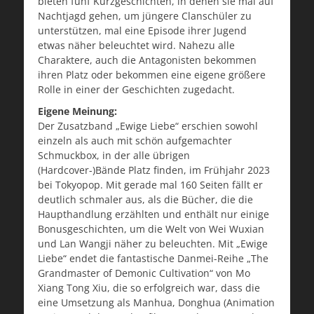
bieten fünf Kurzgeschichten, in denen sie mal auf
Nachtjagd gehen, um jüngere Clanschüler zu
unterstützen, mal eine Episode ihrer Jugend
etwas näher beleuchtet wird. Nahezu alle
Charaktere, auch die Antagonisten bekommen
ihren Platz oder bekommen eine eigene größere
Rolle in einer der Geschichten zugedacht.
Eigene Meinung:
Der Zusatzband „Ewige Liebe“ erschien sowohl
einzeln als auch mit schön aufgemachter
Schmuckbox, in der alle übrigen
(Hardcover-)Bände Platz finden, im Frühjahr 2023
bei Tokyopop. Mit gerade mal 160 Seiten fällt er
deutlich schmaler aus, als die Bücher, die die
Haupthandlung erzählten und enthält nur einige
Bonusgeschichten, um die Welt von Wei Wuxian
und Lan Wangji näher zu beleuchten. Mit „Ewige
Liebe“ endet die fantastische Danmei-Reihe „The
Grandmaster of Demonic Cultivation“ von Mo
Xiang Tong Xiu, die so erfolgreich war, dass die
eine Umsetzung als Manhua, Donghua (Animation