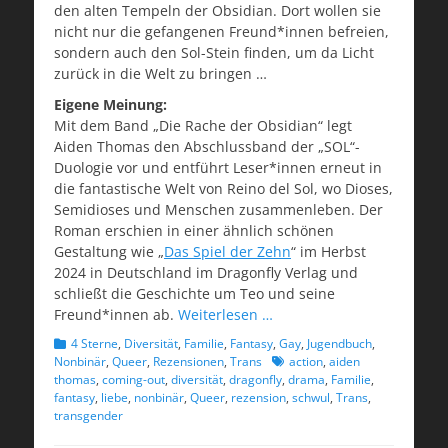
den alten Tempeln der Obsidian. Dort wollen sie
nicht nur die gefangenen Freund*innen befreien,
sondern auch den Sol-Stein finden, um da Licht
zurück in die Welt zu bringen …
Eigene Meinung:
Mit dem Band „Die Rache der Obsidian“ legt
Aiden Thomas den Abschlussband der „SOL“-
Duologie vor und entführt Leser*innen erneut in
die fantastische Welt von Reino del Sol, wo Dioses,
Semidioses und Menschen zusammenleben. Der
Roman erschien in einer ähnlich schönen
Gestaltung wie „
Das Spiel der Zehn
“ im Herbst
2024 in Deutschland im Dragonfly Verlag und
schließt die Geschichte um Teo und seine
Freund*innen ab.
Weiterlesen …
Kategorien
4 Sterne
,
Diversität
,
Familie
,
Fantasy
,
Gay
,
Jugendbuch
,
Schlagworte
Nonbinär
,
Queer
,
Rezensionen
,
Trans
action
,
aiden
thomas
,
coming-out
,
diversität
,
dragonfly
,
drama
,
Familie
,
fantasy
,
liebe
,
nonbinär
,
Queer
,
rezension
,
schwul
,
Trans
,
transgender