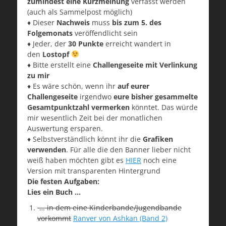
zumindest eine Kurzmeinung
verfasst werden
(auch als Sammelpost möglich)
♦ Dieser
Nachweis
muss
bis zum 5. des
Folgemonats
veröffendlicht sein
♦ Jeder, der
30 Punkte
erreicht wandert in
den
Lostopf
♦ Bitte erstellt eine
Challengeseite mit Verlinkung
zu mir
♦ Es wäre schön, wenn ihr
auf eurer
Challengeseite
irgendwo
eure bisher gesammelte
Gesamtpunktzahl vermerken
könntet. Das würde
mir wesentlich Zeit bei der monatlichen
Auswertung ersparen.
♦ Selbstverständlich könnt ihr die
Grafiken
verwenden
. Für alle die den Banner lieber nicht
weiß haben möchten gibt es
HIER
noch eine
Version mit transparenten Hintergrund
Die festen Aufgaben:
Lies ein Buch …
… in dem eine Kinderbande/Jugendbande
vorkommt
Ranver von Ashkan (Band 2)