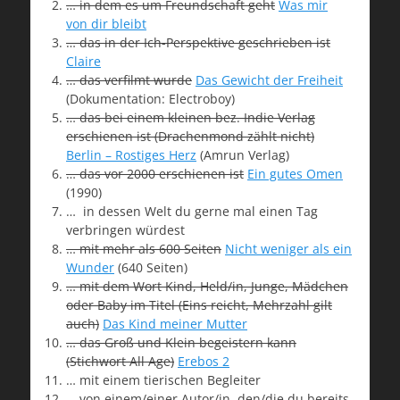
… in dem es um Freundschaft geht
Was mir
von dir bleibt
… das in der Ich-Perspektive geschrieben ist
Claire
… das verfilmt wurde
Das Gewicht der Freiheit
(Dokumentation: Electroboy)
… das bei einem kleinen bez. Indie Verlag
erschienen ist (Drachenmond zählt nicht)
Berlin – Rostiges Herz
(Amrun Verlag)
… das vor 2000 erschienen ist
Ein gutes Omen
(1990)
… in dessen Welt du gerne mal einen Tag
verbringen würdest
… mit mehr als 600 Seiten
Nicht weniger als ein
Wunder
(640 Seiten)
… mit dem Wort Kind, Held/in, Junge, Mädchen
oder Baby im Titel (Eins reicht, Mehrzahl gilt
auch)
Das Kind meiner Mutter
… das Groß und Klein begeistern kann
(Stichwort All Age)
Erebos 2
… mit einem tierischen Begleiter
… von einem/einer Autor/in, den/die du bereits