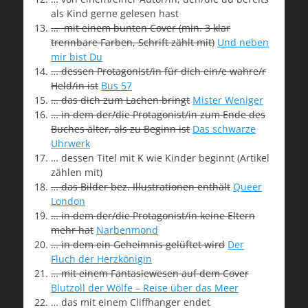
als Kind gerne gelesen hast
… mit einem bunten Cover (min. 3 klar
trennbare Farben, Schrift zählt mit)
Und neben
mir bist Du
… dessen Protagonist/in für dich ein/e wahre/r
Held/in ist
Bus 57
… das dich zum Lachen bringt
Mister Weniger
… in dem der/die Protagonist/in zum Ende des
Buches älter, als zu Beginn ist
Das schwarze
Uhrwerk
… dessen Titel mit K wie Kinder beginnt (Artikel
zählen mit)
… das Bilder bez. Illustrationen enthält
Queer
London
… in dem der/die Protagonist/in keine Eltern
mehr hat
Narbenmond
… in dem ein Geheimnis gelüftet wird
Der
Fluch der Herzkönigin
… mit einem Fantasiewesen auf dem Cover
Blutzoll der Wölfe – Reise über das Meer
… das mit einem Cliffhanger endet