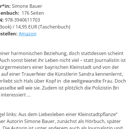
r*in:
Simone Bauer
henbuch:
176 Seiten
N:
978-3940611703
Book) / 14,95 EUR (Taschenbuch)
stellen:
Amazon
 einer harmonischen Beziehung, doch stattdessen scheint
uch sonst bietet ihr Leben nicht viel – statt Journalistin ist
ürgermeisters einer bayrischen Kleinstadt und von der
e auf einer Trauerfeier die Künstlerin Sandra kennenlernt,
verliebt sich Hals über Kopf in die weltgewandte Frau. Doch
elbe will wie sie. Zudem ist plötzlich die Polizistin Bri
 interessiert …
links: Aus dem Liebesleben einer Kleinstadtpflanze“
er Autorin Simone Bauer, zunächst als Hörbuch, später
 Die Autorin ist unter anderem auch als Journalistin und