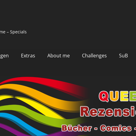
me – Specials
ngen
Extras
About me
Challenges
SuB