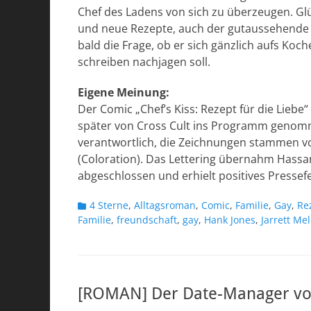
Chef des Ladens von sich zu überzeugen. Glü
und neue Rezepte, auch der gutaussehende K
bald die Frage, ob er sich gänzlich aufs Koc
schreiben nachjagen soll.
Eigene Meinung:
Der Comic „Chef’s Kiss: Rezept für die Liebe
später von Cross Cult ins Programm genomme
verantwortlich, die Zeichnungen stammen vo
(Coloration). Das Lettering übernahm Hassan
abgeschlossen und erhielt positives Presse
Kategorien
4 Sterne
,
Alltagsroman
,
Comic
,
Familie
,
Gay
,
Re
Familie
,
freundschaft
,
gay
,
Hank Jones
,
Jarrett Me
[ROMAN] Der Date-Manager vo