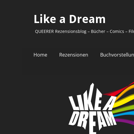
Like a Dream
QUEERER Rezensionsblog – Bücher – Comics – Fil
Primäres
Zum
Home
Rezensionen
Buchvorstellu
Inhalt
Menü
springen