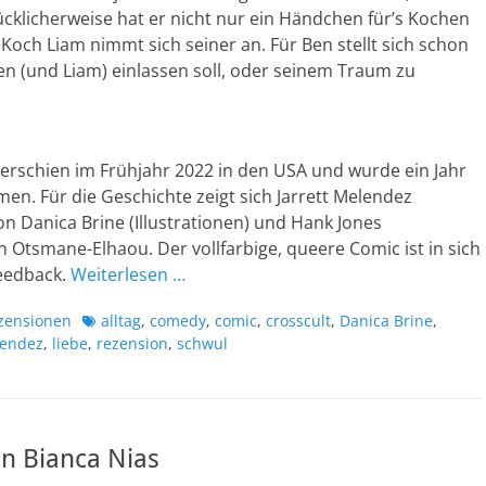
cklicherweise hat er nicht nur ein Händchen für’s Kochen
och Liam nimmt sich seiner an. Für Ben stellt sich schon
hen (und Liam) einlassen soll, oder seinem Traum zu
“ erschien im Frühjahr 2022 in den USA und wurde ein Jahr
n. Für die Geschichte zeigt sich Jarrett Melendez
n Danica Brine (Illustrationen) und Hank Jones
 Otsmane-Elhaou. Der vollfarbige, queere Comic ist in sich
feedback.
Weiterlesen …
Schlagworte
zensionen
alltag
,
comedy
,
comic
,
crosscult
,
Danica Brine
,
lendez
,
liebe
,
rezension
,
schwul
n Bianca Nias