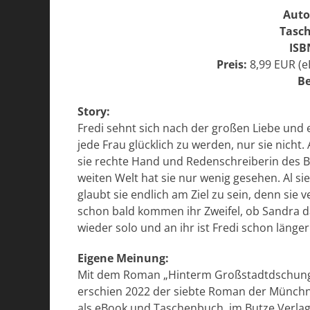
Auto
Tasc
ISB
Preis:
8,99 EUR (e
Be
Story:
Fredi sehnt sich nach der großen Liebe und
jede Frau glücklich zu werden, nur sie nicht. A
sie rechte Hand und Redenschreiberin des B
weiten Welt hat sie nur wenig gesehen. Al si
glaubt sie endlich am Ziel zu sein, denn sie 
schon bald kommen ihr Zweifel, ob Sandra dass
wieder solo und an ihr ist Fredi schon länger
Eigene Meinung:
Mit dem Roman „Hinterm Großstadtdschungel 
erschien 2022 der siebte Roman der Münchn
als eBook und Taschenbuch, im Butze Verlag.