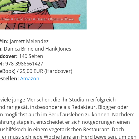
*in:
Jarrett Melendez
n
: Danica Brine und Hank Jones
dcover:
140 Seiten
N:
978-3986661427
eBook) / 25,00 EUR (Hardcover)
stellen:
Amazon
iele junge Menschen, die ihr Studium erfolgreich
ind rar gesät, insbesondere als Redakteur, Blogger oder
ben möglichst auch im Beruf ausleben zu können. Nachdem
ahrung stapeln, entscheidet er sich notgedrungen einen
shilfskoch in einem vegetarischen Restaurant. Doch
d er muss sich jede Woche lang am Herd beweisen, um den