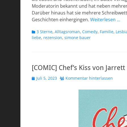
Moderatorin bekannt und hat neben mehrer
Darüber hinaus hat sie mehrere Schreibwett
Geschichten einhergingen.
Weiterlesen …
Kategorien
3 Sterne
,
Alltagsroman
,
Comedy
,
Familie
,
Lesbi
liebe
,
rezension
,
simone bauer
[COMIC] Chef’s Kiss von Jarret
Veröffentlicht
Juli 5, 2023
Kommentar hinterlassen
am