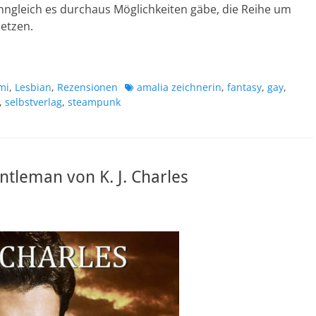
nngleich es durchaus Möglichkeiten gäbe, die Reihe um
setzen.
Schlagworte
mi
,
Lesbian
,
Rezensionen
amalia zeichnerin
,
fantasy
,
gay
,
,
selbstverlag
,
steampunk
tleman von K. J. Charles