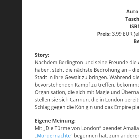
Auto
Tasc
ISB
Preis:
3,99 EUR (e
Be
Story:
Nachdem Berlington und seine Freunde die w
haben, steht die nächste Bedrohung an – d
Stadt in ihre Gewalt zu bringen. Während di
bevorstehenden Kampf zu treffen, bekommen 
Organisation, die sich mit Magie und Übern
stellen sie sich Carmun, die in London ber
Schlag gegen die Königin und das Empire pl
Eigene Meinung:
Mit „Die Türme von London“ beendet Amalia Z
„
Mördernächte
“ begonnen hat, zum anderen 