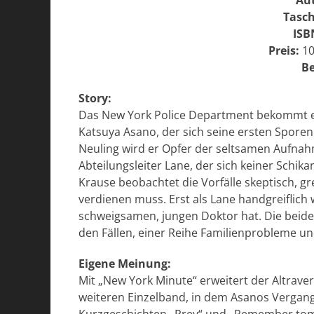
Au
Tasc
ISB
Preis:
10
Be
Story:
Das New York Police Department bekommt ei
Katsuya Asano, der sich seine ersten Sporen v
Neuling wird er Opfer der seltsamen Aufnah
Abteilungsleiter Lane, der sich keiner Schik
Krause beobachtet die Vorfälle skeptisch, gre
verdienen muss. Erst als Lane handgreiflich w
schweigsamen, jungen Doktor hat. Die beide
den Fällen, einer Reihe Familienprobleme u
Eigene Meinung:
Mit „New York Minute“ erweitert der Altrav
weiteren Einzelband, in dem Asanos Vergang