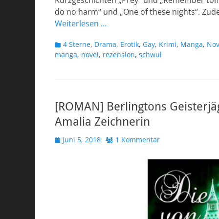
Kurzgeschichten „Prey“ und „Remember tomo
do no harm“ und „One of these nights“. Zude
Weiterlesen …
Kategorien
4 Sterne
,
Drama
,
Erotik
,
Gay
,
Krimi
,
Manga
,
Nov
manga
,
novel
,
rezension
,
schwul
[ROMAN] Berlingtons Geisterjä
Amalia Zeichnerin
Veröffentlicht
Juni 5, 2018
1 Kommentar
am