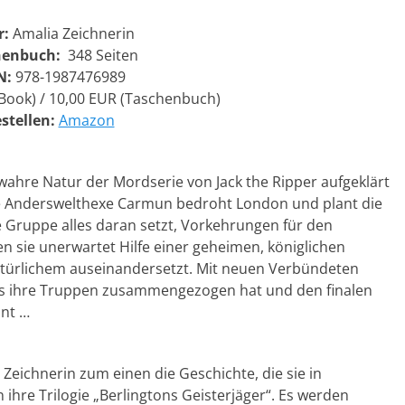
r:
Amalia Zeichnerin
henbuch:
348 Seiten
N:
978-1987476989
Book) / 10,00 EUR (Taschenbuch)
stellen:
Amazon
ahre Natur der Mordserie von Jack the Ripper aufgeklärt
ie Anderswelthexe Carmun bedroht London und plant die
e Gruppe alles daran setzt, Vorkehrungen für den
sie unerwartet Hilfe einer geheimen, königlichen
atürlichem auseinandersetzt. Mit neuen Verbündeten
eits ihre Truppen zusammengezogen hat und den finalen
ant …
eichnerin zum einen die Geschichte, die sie in
ihre Trilogie „Berlingtons Geisterjäger“. Es werden