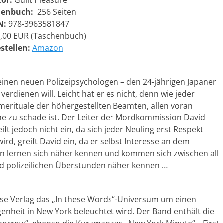
tor:
Guilt Pleasure
henbuch:
256 Seiten
N:
978-3963581847
,00 EUR (Taschenbuch)
stellen:
Amazon
nen neuen Polizeipsychologen – den 24-jährigen Japaner
erdienen will. Leicht hat er es nicht, denn wie jeder
merituale der höhergestellten Beamten, allen voran
ane zu schade ist. Der Leiter der Mordkommission David
ift jedoch nicht ein, da sich jeder Neuling erst Respekt
ird, greift David ein, da er selbst Interesse an dem
n lernen sich näher kennen und kommen sich zwischen all
nd polizeilichen Überstunden näher kennen …
erse Verlag das „In these Words“-Universum um einen
enheit in New York beleuchtet wird. Der Band enthält die