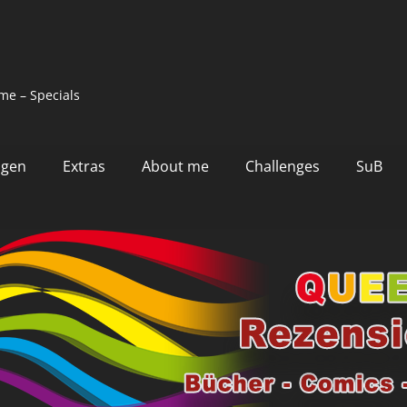
me – Specials
ngen
Extras
About me
Challenges
SuB