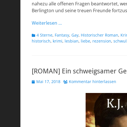
nahezu alle offenen Fragen beantwortet, we
Berlington und seine treuen Freunde fortzu
Weiterlesen …
Kategorien
4 Sterne
,
Fantasy
,
Gay
,
Historischer Roman
,
Kri
historisch
,
krimi
,
lesbian
,
liebe
,
rezension
,
schwul
[ROMAN] Ein schweigsamer Gen
Veröffentlicht
Mai 17, 2018
Kommentar hinterlassen
am