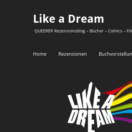
Like a Dream
QUEERER Rezensionsblog – Bücher – Comics – Fil
Primäres
Zum
Home
Rezensionen
Buchvorstellu
Inhalt
Menü
springen