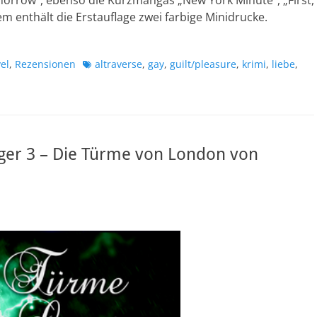
rrow“, ebenso die Kurzmangas „New York Minute“, „First,
m enthält die Erstauflage zwei farbige Minidrucke.
Schlagworte
el
,
Rezensionen
altraverse
,
gay
,
guilt/pleasure
,
krimi
,
liebe
,
ger 3 – Die Türme von London von