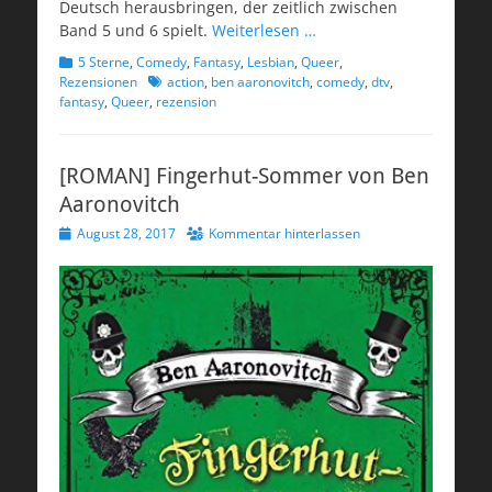
Deutsch herausbringen, der zeitlich zwischen
Band 5 und 6 spielt.
Weiterlesen …
Kategorien
5 Sterne
,
Comedy
,
Fantasy
,
Lesbian
,
Queer
,
Schlagworte
Rezensionen
action
,
ben aaronovitch
,
comedy
,
dtv
,
fantasy
,
Queer
,
rezension
[ROMAN] Fingerhut-Sommer von Ben
Aaronovitch
Veröffentlicht
August 28, 2017
Kommentar hinterlassen
am