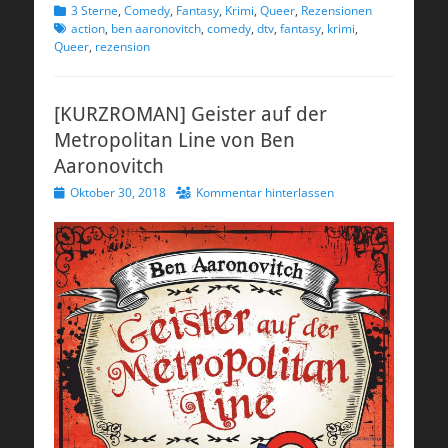
Kategorien
Schlagwort
3 Sterne
,
Comedy
,
Fantasy
,
Krimi
,
Queer
,
Rezensionen
action
,
ben aaronovitch
,
comedy
,
dtv
,
fantasy
,
krimi
,
Queer
,
rezension
[KURZROMAN] Geister auf der
Metropolitan Line von Ben
Aaronovitch
Veröffentlicht
Oktober 30, 2018
Kommentar hinterlassen
am