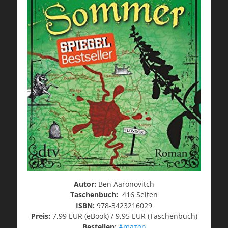
Autor:
Ben Aaronovitch
Taschenbuch:
416 Seiten
ISBN:
978-3423216029
Preis:
7,99 EUR (eBook) / 9,95 EUR (Taschenbuch)
Bestellen:
Amazon