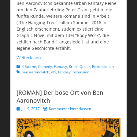
Ben Aaronovitchs bekannte Urban Fantasy Reihe
um den Zauberlehrling Peter Grant geht in die
fünfte Runde. Weitere Romane sind in Arbeit
(“The Hanging Tree” soll im Sommer 2016 in
Englisch erscheinen), zudem existiert eine
Graphic Novel mit dem Titel “Body Work”, die
zeitlich nach Band 1 angesiedelt ist und eine
eigene Geschichte erzählt.
Weiterlesen …
Kategorien
Schlagwort
4 Sterne
,
Comedy
,
Fantasy
,
Krimi
,
Queer
,
Rezensionen
ben aaronovitch
,
dtv
,
fantasy
,
rezension
[ROMAN] Der böse Ort von Ben
Aaronovitch
Veröffentlicht
Juli 9, 2017
Kommentar hinterlassen
am