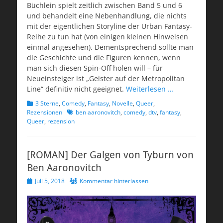
Büchlein spielt zeitlich zwischen Band 5 und 6
und behandelt eine Nebenhandlung, die nichts
mit der eigentlichen Storyline der Urban Fantasy-
Reihe zu tun hat (von einigen kleinen Hinweisen
einmal angesehen). Dementsprechend sollte man
die Geschichte und die Figuren kennen, wenn
man sich diesen Spin-Off holen will – für
Neueinsteiger ist „Geister auf der Metropolitan
Line“ definitiv nicht geeignet.
Weiterlesen …
Kategorien
3 Sterne
,
Comedy
,
Fantasy
,
Novelle
,
Queer
,
Schlagworte
Rezensionen
ben aaronovitch
,
comedy
,
dtv
,
fantasy
,
Queer
,
rezension
[ROMAN] Der Galgen von Tyburn von
Ben Aaronovitch
Veröffentlicht
Juli 5, 2018
Kommentar hinterlassen
am