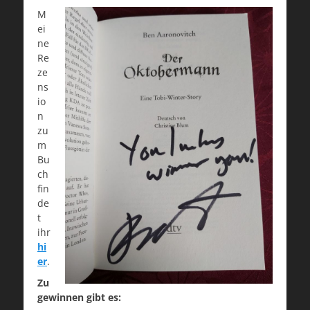
M
ei
ne
Re
ze
ns
io
n
zu
m
Bu
ch
fin
de
t
ihr
hi
er
.
Zu
gewinnen gibt es: