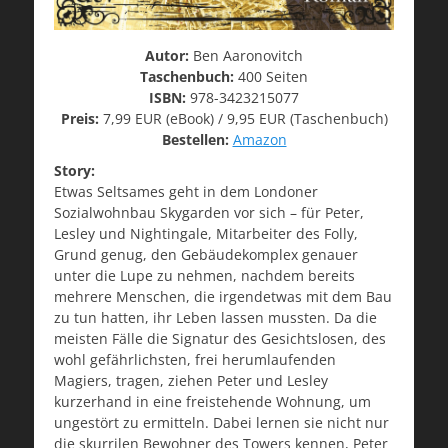
Autor:
Ben Aaronovitch
Taschenbuch:
400 Seiten
ISBN:
978-3423215077
Preis:
7,99 EUR (eBook) / 9,95 EUR (Taschenbuch)
Bestellen:
Amazon
Story:
Etwas Seltsames geht in dem Londoner
Sozialwohnbau Skygarden vor sich – für Peter,
Lesley und Nightingale, Mitarbeiter des Folly,
Grund genug, den Gebäudekomplex genauer
unter die Lupe zu nehmen, nachdem bereits
mehrere Menschen, die irgendetwas mit dem Bau
zu tun hatten, ihr Leben lassen mussten. Da die
meisten Fälle die Signatur des Gesichtslosen, des
wohl gefährlichsten, frei herumlaufenden
Magiers, tragen, ziehen Peter und Lesley
kurzerhand in eine freistehende Wohnung, um
ungestört zu ermitteln. Dabei lernen sie nicht nur
die skurrilen Bewohner des Towers kennen, Peter