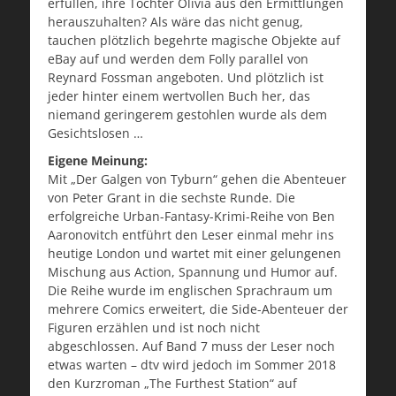
erfüllen, ihre Tochter Olivia aus den Ermittlungen
herauszuhalten? Als wäre das nicht genug,
tauchen plötzlich begehrte magische Objekte auf
eBay auf und werden dem Folly parallel von
Reynard Fossman angeboten. Und plötzlich ist
jeder hinter einem wertvollen Buch her, das
niemand geringerem gestohlen wurde als dem
Gesichtslosen …
Eigene Meinung:
Mit „Der Galgen von Tyburn“ gehen die Abenteuer
von Peter Grant in die sechste Runde. Die
erfolgreiche Urban-Fantasy-Krimi-Reihe von Ben
Aaronovitch entführt den Leser einmal mehr ins
heutige London und wartet mit einer gelungenen
Mischung aus Action, Spannung und Humor auf.
Die Reihe wurde im englischen Sprachraum um
mehrere Comics erweitert, die Side-Abenteuer der
Figuren erzählen und ist noch nicht
abgeschlossen. Auf Band 7 muss der Leser noch
etwas warten – dtv wird jedoch im Sommer 2018
den Kurzroman „The Furthest Station“ auf