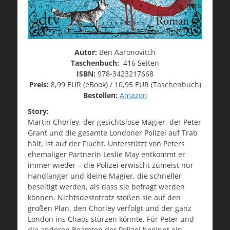
Autor:
Ben Aaronovitch
Taschenbuch:
416 Seiten
ISBN:
978-3423217668
Preis:
8,99 EUR (eBook) / 10,95 EUR (Taschenbuch)
Bestellen:
Amazon
Story:
Martin Chorley, der gesichtslose Magier, der Peter
Grant und die gesamte Londoner Polizei auf Trab
hält, ist auf der Flucht. Unterstützt von Peters
ehemaliger Partnerin Leslie May entkommt er
immer wieder – die Polizei erwischt zumeist nur
Handlanger und kleine Magier, die schneller
beseitigt werden, als dass sie befragt werden
können. Nichtsdestotrotz stoßen sie auf den
großen Plan, den Chorley verfolgt und der ganz
London ins Chaos stürzen könnte. Für Peter und
die anderen Beamten der Polizei beginnt ein