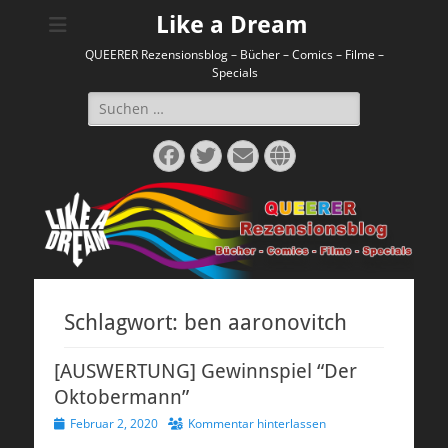
Like a Dream
QUEERER Rezensionsblog – Bücher – Comics – Filme –
Specials
Suchen
nach:
Facebook
Twitter
E-
Website
Mail
Schlagwort:
ben aaronovitch
[AUSWERTUNG] Gewinnspiel “Der
Oktobermann”
Veröffentlicht
Februar 2, 2020
Kommentar hinterlassen
am