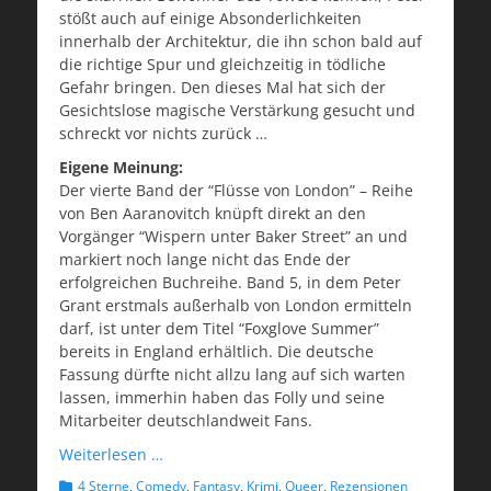
stößt auch auf einige Absonderlichkeiten
innerhalb der Architektur, die ihn schon bald auf
die richtige Spur und gleichzeitig in tödliche
Gefahr bringen. Den dieses Mal hat sich der
Gesichtslose magische Verstärkung gesucht und
schreckt vor nichts zurück …
Eigene Meinung:
Der vierte Band der “Flüsse von London” – Reihe
von Ben Aaranovitch knüpft direkt an den
Vorgänger “Wispern unter Baker Street” an und
markiert noch lange nicht das Ende der
erfolgreichen Buchreihe. Band 5, in dem Peter
Grant erstmals außerhalb von London ermitteln
darf, ist unter dem Titel “Foxglove Summer”
bereits in England erhältlich. Die deutsche
Fassung dürfte nicht allzu lang auf sich warten
lassen, immerhin haben das Folly und seine
Mitarbeiter deutschlandweit Fans.
Weiterlesen …
Kategorien
Schlagwort
4 Sterne
,
Comedy
,
Fantasy
,
Krimi
,
Queer
,
Rezensionen