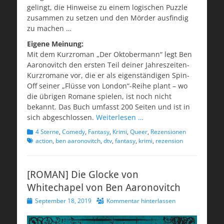
gelingt, die Hinweise zu einem logischen Puzzle
zusammen zu setzen und den Mörder ausfindig
zu machen …
Eigene Meinung:
Mit dem Kurzroman „Der Oktobermann“ legt Ben
Aaronovitch den ersten Teil deiner Jahreszeiten-
Kurzromane vor, die er als eigenständigen Spin-
Off seiner „Flüsse von London“-Reihe plant – wo
die übrigen Romane spielen, ist noch nicht
bekannt. Das Buch umfasst 200 Seiten und ist in
sich abgeschlossen.
Weiterlesen …
Kategorien
Schlagwort
4 Sterne
,
Comedy
,
Fantasy
,
Krimi
,
Queer
,
Rezensionen
action
,
ben aaronovitch
,
dtv
,
fantasy
,
krimi
,
rezension
[ROMAN] Die Glocke von
Whitechapel von Ben Aaronovitch
Veröffentlicht
September 18, 2019
Kommentar hinterlassen
am