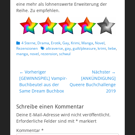
eine mehr als lohnenswerte Erweiterung der
Reihe. Zu empfehlen.
Kategorien
4 Sterne
,
Drama
,
Erotik
,
Gay
,
Krimi
,
Manga
,
Novel
,
Schlagworte
Rezensionen
altraverse
,
gay
,
guilt/pleasure
,
krimi
,
liebe
,
manga
,
novel
,
rezension
,
schwul
Beitragsnavigation
← Vorheriger
Nächster →
Vorheriger
Nächster
[GEWINNSPIEL] Vampir-
[ANKÜNDIGUNG]
Beitrag:
Beitrag:
Buchbeutel aus der
Queere Buchchallenge
Same Dream Buchbox
2019
Schreibe einen Kommentar
Deine E-Mail-Adresse wird nicht veröffentlicht.
Erforderliche Felder sind mit
*
markiert
Kommentar
*