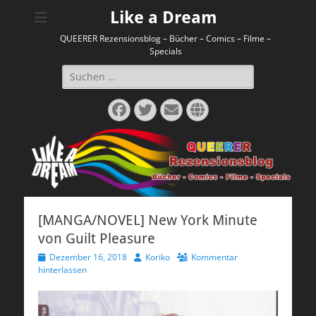
Like a Dream
QUEERER Rezensionsblog – Bücher – Comics – Filme –
Specials
Suchen
nach:
Facebook
Twitter
E-
Website
Mail
[MANGA/NOVEL] New York Minute
von Guilt Pleasure
Veröffentlicht
Autor
Dezember 16, 2018
Koriko
Kommentar
am
hinterlassen