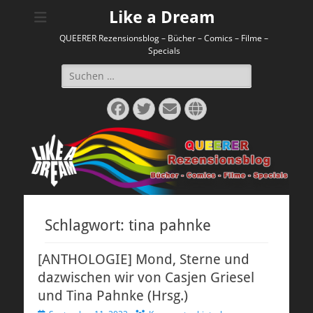
Like a Dream
QUEERER Rezensionsblog – Bücher – Comics – Filme –
Specials
Suchen
nach:
Facebook
Twitter
E-
Website
Mail
Schlagwort:
tina pahnke
[ANTHOLOGIE] Mond, Sterne und
dazwischen wir von Casjen Griesel
und Tina Pahnke (Hrsg.)