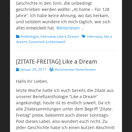
Geschichte in den Sinn, die unbedingt
geschrieben werden wollte: „At home – Für 128
Jahre“. Ich habe keine Ahnung, wo das herkam,
und seitdem wundere ich mich täglich, wie sich
alles entwickelt hat.
Weiterlesen …
Kategorien
Schlagworte
Anthologie
,
Interview
,
Like a Dream
interview
,
like a
dream
,
Savannah Lichtenwald
[ZITATE-FREITAG] Like a Dream
Veröffentlicht
Januar 29, 2017
Kommentar hinterlassen
am
Hallo ihr Lieben,
letzte Woche hatte ich euch bereits die Zitate aus
unserer Benefizanthologie “Like a Dream”
angekündigt, heute ist es endlich soweit. Da ich
alle Zitatesammlungen unter dem Begriff “Zitate-
Freitag” poste, bekommt auch dieser Sonntags-
Post dieses Label, also wundert euch nicht. Zu
jeder Geschichte habe ich einen kurzen Abschnitt