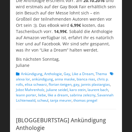
Die Anthologie erscheint vorr. am
20.10.2016
und
wird erstmals auf der Gay Book Fair erhältlich sein
(ein Besuch auf der Messe lohnt sich – ein
Großteil der teilnehmenden Autoren werden vor
Ort sein :)). Das eBook wird
6,99€
kosten, das
Taschenbuch vorr.
14,99€
. Sobald die Anthologie
auf Amazon verfügbar ist, erfahrt ihr es natürlich
hier und auf Facebook. Wir sind sehr gespannt,
was ihr von “Like a Dream” halten werdet.
Bis nächsten Sonntag,
Juliane
Kategorien
Schlagworte
Ankündigung
,
Anthologie
,
Gay
,
Like a Dream
,
Thema
alexa lor
,
ankündigung
,
anna maske
,
bianca nias
,
chris p.
rolls
,
elisa schwarz
,
florian tietgen
,
gay
,
jannis plastargias
,
Jobst Mahrenholz
,
juliane seidel
,
karo stein
,
laurent bach
,
leann porter
,
liebe
,
like a dream
,
sabrina zelezny
,
Savannah
Lichtenwald
,
schwul
,
tanja meurer
,
thomas pregel
[BLOGGEBURTSTAG] Ankündigung
Anthologie