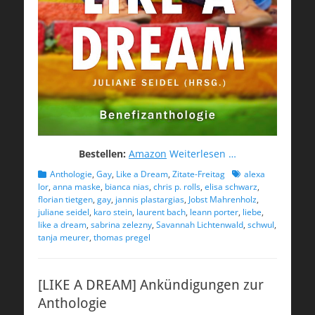
Bestellen:
Amazon
Weiterlesen …
Kategorien
Schlagworte
Anthologie
,
Gay
,
Like a Dream
,
Zitate-Freitag
alexa
lor
,
anna maske
,
bianca nias
,
chris p. rolls
,
elisa schwarz
,
florian tietgen
,
gay
,
jannis plastargias
,
Jobst Mahrenholz
,
juliane seidel
,
karo stein
,
laurent bach
,
leann porter
,
liebe
,
like a dream
,
sabrina zelezny
,
Savannah Lichtenwald
,
schwul
,
tanja meurer
,
thomas pregel
[LIKE A DREAM] Ankündigungen zur
Anthologie