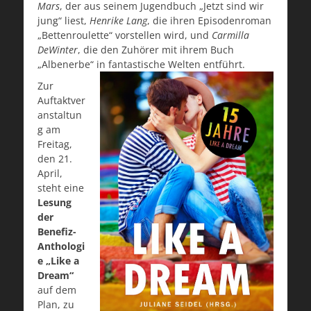
Mars
, der aus seinem Jugendbuch „Jetzt sind wir
jung“ liest,
Henrike Lang
, die ihren Episodenroman
„Bettenroulette“ vorstellen wird, und
Carmilla
DeWinter
, die den Zuhörer mit ihrem Buch
„Albenerbe“ in fantastische Welten entführt.
Zur
Auftaktver
anstaltun
g am
Freitag,
den 21.
April,
steht eine
Lesung
der
Benefiz-
Anthologi
e „Like a
Dream“
auf dem
Plan, zu