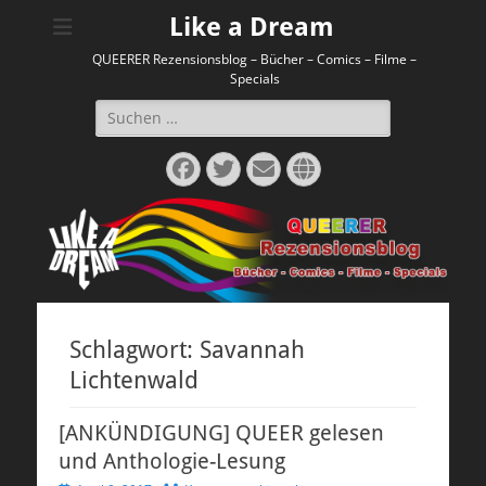
Like a Dream
QUEERER Rezensionsblog – Bücher – Comics – Filme –
Specials
Suchen
nach:
Facebook
Twitter
E-
Website
Mail
Schlagwort:
Savannah
Lichtenwald
[ANKÜNDIGUNG] QUEER gelesen
und Anthologie-Lesung