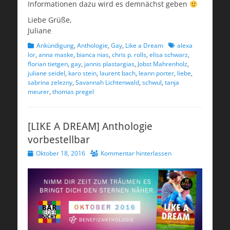
Informationen dazu wird es demnächst geben
Liebe Grüße,
Juliane
Kategorien
Schlagworte
Ankündigung
,
Anthologie
,
Gay
,
Like a Dream
alexa
lor
,
anna maske
,
bianca nias
,
chris p. rolls
,
elisa schwarz
,
florian tietgen
,
gay
,
jannis plastargias
,
Jobst Mahrenholz
,
juliane seidel
,
karo stein
,
laurent bach
,
leann porter
,
liebe
,
sabrina zelezny
,
Savannah Lichtenwald
,
schwul
,
tanja
meurer
,
thomas pregel
[LIKE A DREAM] Anthologie
vorbestellbar
Veröffentlicht
Oktober 18, 2016
Kommentar hinterlassen
am