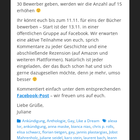
30 Bewerber geben, werden wir die Anzahl auf 15
erhöhen
Ihr kön
nt euch bis zum 11.11. für eins der Bücher
bewerben – Start ist der 13.11. in einer
öffentlichen Gruppe auf Facebook. Wir erwarten
eine aktive Teilnahme von euch, sprich
Kommentare zu jeder Geschichte und eine
abschließende Rezension (auf Amazon und
weiteren Plattformen). Natürlich ist jeder
eingeladen, der das Buch schon hat und sich
gerne dazugesellen möchte, denn je mehr, umso
besser
Kommentiert einfach unter dem entsprechenden
Facebook-Post
– wir freuen uns auf euch.
Liebe Grüße,
Juliane
Kategorien
Schlagworte
Ankündigung
,
Anthologie
,
Gay
,
Like a Dream
alexa
lor
,
ankündigung
,
anna maske
,
bianca nias
,
chris p. rolls
,
elisa schwarz
,
florian tietgen
,
gay
,
jannis plastargias
,
Jobst
Mahrenholz
,
juliane seidel
,
karo stein
,
laurent bach
,
leann