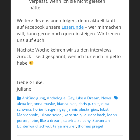
verpasst, wenn ich sie nicht gelesen
hätte.
Weitere Rezensionen folgen, denn aktuell läuft
auf Facebook unsere
Leserunde
– wer mitmachen
will, kann gerne noch quereinsteigen. Wir freuen
uns auf euch.
Nächste Woche kehren wir zu den Interviews
zurück – seid gespannt, wen ich für euch in petto
habe
Liebe Grüße,
Juliane
Kategorien
Schlagworte
Ankündigung
,
Anthologie
,
Gay
,
Like a Dream
,
News
alexa lor
,
anna maske
,
bianca nias
,
chris p. rolls
,
elisa
schwarz
,
florian tietgen
,
gay
,
jannis plastargias
,
Jobst
Mahrenholz
,
juliane seidel
,
karo stein
,
laurent bach
,
leann
porter
,
liebe
,
like a dream
,
sabrina zelezny
,
Savannah
Lichtenwald
,
schwul
,
tanja meurer
,
thomas pregel