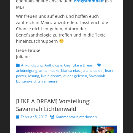
ebenfalls online anschauen:
Programmheft
(6,9
MB)
Wir freuen uns auf euch und hoffen euch
zahlreich in Mainz anzutreffen. Lasst euch die
Chance nicht entgehen, Autorn der
Benefizanthologie zu treffen und in die Texte
hineinzuschnuppern
Liebe Grüße,
Juliane
Kategorien
Schlagworte
Ankündigung
,
Anthologie
,
Gay
,
Like a Dream
ankündigung
,
anna maske
,
bianca nias
,
juliane seidel
,
leann
porter
,
lesung
,
like a dream
,
queer gelesen
,
Savannah
Lichtenwald
,
tanja meurer
[LIKE A DREAM] Vorstellung:
Savannah Lichtenwald
Veröffentlicht
Februar 5, 2017
Kommentar hinterlassen
am