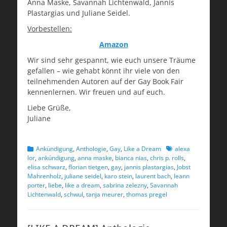
Anna Maske, Savannah Lichtenwald, Jannis
Plastargias und Juliane Seidel.
Vorbestellen:
Amazon
Wir sind sehr gespannt, wie euch unsere Träume
gefallen – wie gehabt könnt ihr viele von den
teilnehmenden Autoren auf der Gay Book Fair
kennenlernen. Wir freuen und auf euch.
Liebe Grüße,
Juliane
Kategorien
Schlagworte
Ankündigung
,
Anthologie
,
Gay
,
Like a Dream
alexa
lor
,
ankündigung
,
anna maske
,
bianca nias
,
chris p. rolls
,
elisa schwarz
,
florian tietgen
,
gay
,
jannis plastargias
,
Jobst
Mahrenholz
,
juliane seidel
,
karo stein
,
laurent bach
,
leann
porter
,
liebe
,
like a dream
,
sabrina zelezny
,
Savannah
Lichtenwald
,
schwul
,
tanja meurer
,
thomas pregel