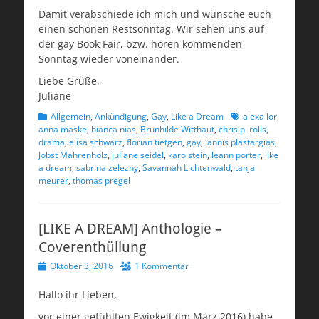
Damit verabschiede ich mich und wünsche euch
einen schönen Restsonntag. Wir sehen uns auf
der gay Book Fair, bzw. hören kommenden
Sonntag wieder voneinander.
Liebe Grüße,
Juliane
Kategorien
Schlagworte
Allgemein
,
Ankündigung
,
Gay
,
Like a Dream
alexa lor
,
anna maske
,
bianca nias
,
Brunhilde Witthaut
,
chris p. rolls
,
drama
,
elisa schwarz
,
florian tietgen
,
gay
,
jannis plastargias
,
Jobst Mahrenholz
,
juliane seidel
,
karo stein
,
leann porter
,
like
a dream
,
sabrina zelezny
,
Savannah Lichtenwald
,
tanja
meurer
,
thomas pregel
[LIKE A DREAM] Anthologie –
Coverenthüllung
Veröffentlicht
Oktober 3, 2016
1 Kommentar
am
Hallo ihr Lieben,
vor einer gefühlten Ewigkeit (im März 2016) habe