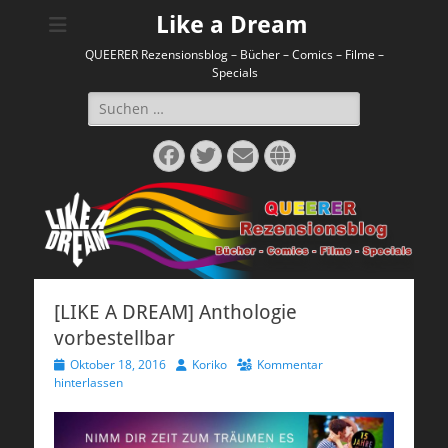
Like a Dream
QUEERER Rezensionsblog – Bücher – Comics – Filme –
Specials
Suchen
nach:
Facebook
Twitter
E-
Website
Mail
[LIKE A DREAM] Anthologie
vorbestellbar
Veröffentlicht
Autor
Oktober 18, 2016
Koriko
Kommentar
am
hinterlassen