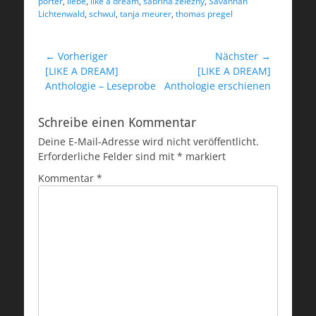
porter
,
liebe
,
like a dream
,
sabrina zelezny
,
Savannah
Lichtenwald
,
schwul
,
tanja meurer
,
thomas pregel
Beitragsnavigation
← Vorheriger
Nächster →
Vorheriger
Nächster
[LIKE A DREAM]
[LIKE A DREAM]
Beitrag:
Beitrag:
Anthologie – Leseprobe
Anthologie erschienen
Schreibe einen Kommentar
Deine E-Mail-Adresse wird nicht veröffentlicht.
Erforderliche Felder sind mit
*
markiert
Kommentar
*