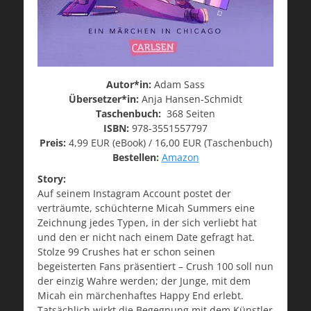
Autor*in:
Adam Sass
Übersetzer*in:
Anja Hansen-Schmidt
Taschenbuch:
368 Seiten
ISBN:
978-3551557797
Preis:
4,99 EUR (eBook) / 16,00 EUR (Taschenbuch)
Bestellen:
Amazon
Story:
Auf seinem Instagram Account postet der
verträumte, schüchterne Micah Summers eine
Zeichnung jedes Typen, in der sich verliebt hat
und den er nicht nach einem Date gefragt hat.
Stolze 99 Crushes hat er schon seinen
begeisterten Fans präsentiert – Crush 100 soll nun
der einzig Wahre werden; der Junge, mit dem
Micah ein märchenhaftes Happy End erlebt.
Tatsächlich wirkt die Begegnung mit dem Künstler