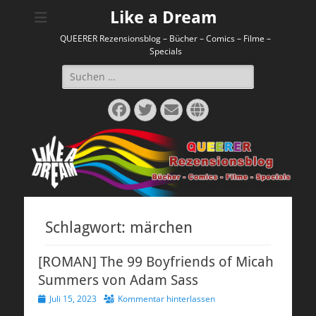
Like a Dream
QUEERER Rezensionsblog – Bücher – Comics – Filme –
Specials
Suchen
nach:
Facebook
Twitter
E-
Website
Mail
Schlagwort:
märchen
[ROMAN] The 99 Boyfriends of Micah
Summers von Adam Sass
Veröffentlicht
Juli 15, 2023
Kommentar hinterlassen
am