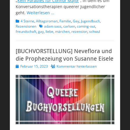
„
Kein Paradies für Connor Major
“, in dem es um
Konversationstherapien queerer Jugendlicher
geht.
Weiterlesen …
Kategorien
4 Sterne
,
Alltagsroman
,
Familie
,
Gay
,
Jugendbuch
,
Schlagworte
Rezensionen
adam sass
,
carlsen
,
coming-out
,
freundschaft
,
gay
,
liebe
,
märchen
,
rezension
,
schwul
[BUCHVORSTELLUNG] Neveflora und
die Prophezeiung von Susanne Eisele
Veröffentlicht
Februar 15, 2023
Kommentar hinterlassen
am