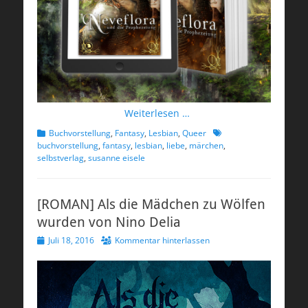
Weiterlesen …
Kategorien
Schlagworte
Buchvorstellung
,
Fantasy
,
Lesbian
,
Queer
buchvorstellung
,
fantasy
,
lesbian
,
liebe
,
märchen
,
selbstverlag
,
susanne eisele
[ROMAN] Als die Mädchen zu Wölfen
wurden von Nino Delia
Veröffentlicht
Juli 18, 2016
Kommentar hinterlassen
am