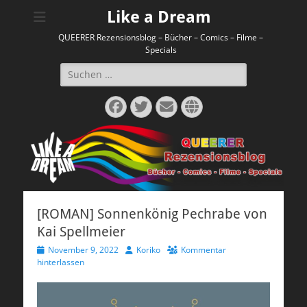
Like a Dream
QUEERER Rezensionsblog – Bücher – Comics – Filme –
Specials
Suchen
nach:
Facebook
Twitter
E-
Website
Mail
[ROMAN] Sonnenkönig Pechrabe von
Kai Spellmeier
Veröffentlicht
Autor
November 9, 2022
Koriko
Kommentar
am
hinterlassen