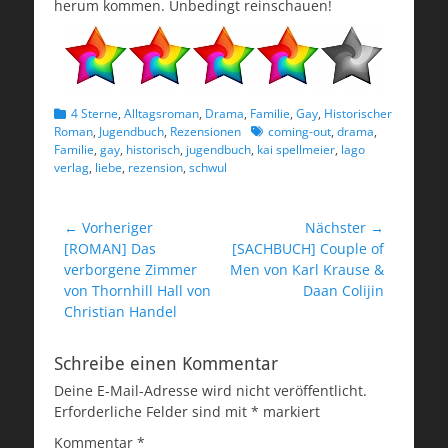
herum kommen. Unbedingt reinschauen!
Kategorien
4 Sterne
,
Alltagsroman
,
Drama
,
Familie
,
Gay
,
Historischer
Schlagworte
Roman
,
Jugendbuch
,
Rezensionen
coming-out
,
drama
,
Familie
,
gay
,
historisch
,
jugendbuch
,
kai spellmeier
,
lago
verlag
,
liebe
,
rezension
,
schwul
Beitragsnavigation
← Vorheriger
Nächster →
Vorheriger
Nächster
[ROMAN] Das
[SACHBUCH] Couple of
Beitrag:
Beitrag:
verborgene Zimmer
Men von Karl Krause &
von Thornhill Hall von
Daan Colijin
Christian Handel
Schreibe einen Kommentar
Deine E-Mail-Adresse wird nicht veröffentlicht.
Erforderliche Felder sind mit
*
markiert
Kommentar
*