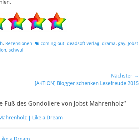
hlen.
Schlagworte
ch
,
Rezensionen
coming-out
,
deadsoft verlag
,
drama
,
gay
,
Jobst
ion
,
schwul
Nächster →
Nächster
[AKTION] Blogger schenken Lesefreude 2015
Beitrag:
 Fuß des Gondoliere von Jobst Mahrenholz“
Mahrenholz | Like a Dream
 Like a Dream