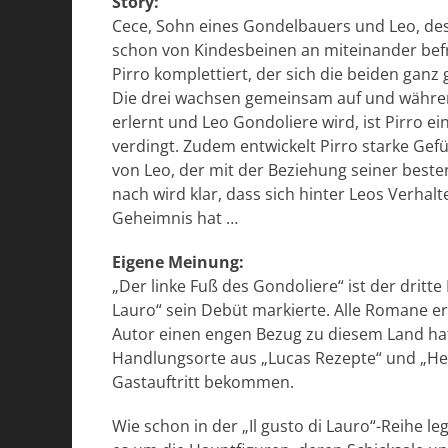
Story:
Cece, Sohn eines Gondelbauers und Leo, des
schon von Kindesbeinen an miteinander bef
Pirro komplettiert, der sich die beiden ganz 
Die drei wachsen gemeinsam auf und währen
erlernt und Leo Gondoliere wird, ist Pirro e
verdingt. Zudem entwickelt Pirro starke Gefü
von Leo, der mit der Beziehung seiner best
nach wird klar, dass sich hinter Leos Verhal
Geheimnis hat …
Eigene Meinung:
„Der linke Fuß des Gondoliere“ ist der dritt
Lauro“ sein Debüt markierte. Alle Romane ers
Autor einen engen Bezug zu diesem Land hat.
Handlungsorte aus „Lucas Rezepte“ und „He
Gastauftritt bekommen.
Wie schon in der „Il gusto di Lauro“-Reihe 