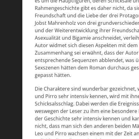
es um die Hauptfiguren, deren Schicksale u
Rahmengeschichte gibt es daher nicht, da si
Freundschaft und die Liebe der drei Protagon
Jobst Mahrenholz von drei grundverschied
und der Weiterentwicklung ihrer Freundschaf
Asexualität und Bigamie anschneidet, verle
Autor widmet sich diesen Aspekten mit dem 
Zusammenhang sei erwähnt, dass der Autor 
entsprechende Sequenzen abblendet, was über
Sexszenen hätten dem Roman durchaus gescha
gepasst hätten.
Die Charaktere sind wunderbar gezeichnet, w
und Pirro sehr intensiv kennen, wird mit ih
Schicksalsschlag. Dabei werden die Ereigniss
weswegen der Leser zu ihm eine besondere B
der Geschichte sehr intensiv kennen und kan
nicht, dass man sich den anderen beiden Mä
Leo und Pirro wachsen einem mit der Zeit a