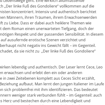
nd Lebenswege geht. Eine wirklich allumfassende
ch „Der linke Fuß des Gondoliere“ vollkommen auf die
isten konzentriert. Intensiv und authentisch berichtet
enen Männern, ihren Träumen, ihrem Erwachsenwerden
t zu Liebe. Dass er dabei auch heiklere Themen wie
iht dem Roman einen unerwarteten Tiefgang, doch der
nötigen Respekt und der passenden Sensibilität. In diesem
auf ausufernde erotische Szenen verzichtet und
haupt nicht negativ ins Gewicht fällt – im Gegenteil.
det, da sie nicht zu „Der linke Fuß des Gondoliere“
irken lebendig und authentisch. Der Leser lernt Cece, Leo
nen erwachsen und erlebt den ein oder anderen
e in zwei Zeitebenen komplett aus Ceces Sicht erzählt,
eziehung aufbaut. Man lernt den jungen Italiener im Laufe
n sich problemfrei mit ihm identifizieren. Das bedeutet
nnern weniger stark verbunden fühlt – im Gegenteil: auch
ns Herz und bestechen durch eine Lebendigkeit und