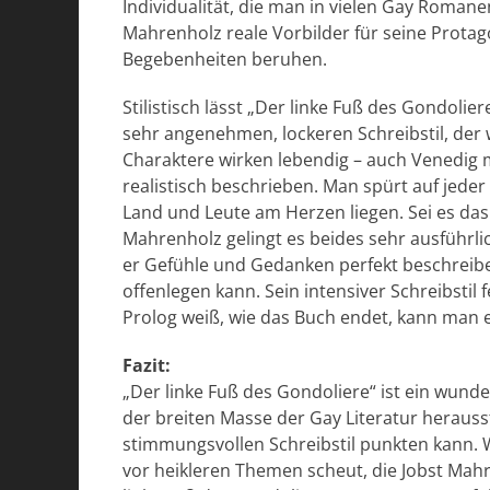
Individualität, die man in vielen Gay Romane
Mahrenholz reale Vorbilder für seine Protago
Begebenheiten beruhen.
Stilistisch lässt „Der linke Fuß des Gondoli
sehr angenehmen, lockeren Schreibstil, der 
Charaktere wirken lebendig – auch Venedig m
realistisch beschrieben. Man spürt auf jeder 
Land und Leute am Herzen liegen. Sei es da
Mahrenholz gelingt es beides sehr ausführl
er Gefühle und Gedanken perfekt beschreib
offenlegen kann. Sein intensiver Schreibsti
Prolog weiß, wie das Buch endet, kann man 
Fazit:
„Der linke Fuß des Gondoliere“ ist ein wund
der breiten Masse der Gay Literatur heraus
stimmungsvollen Schreibstil punkten kann. W
vor heikleren Themen scheut, die Jobst Mah