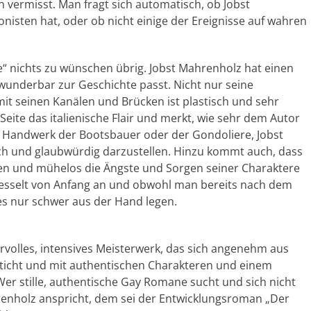
n vermisst. Man fragt sich automatisch, ob Jobst
nisten hat, oder ob nicht einige der Ereignisse auf wahren
ere“ nichts zu wünschen übrig. Jobst Mahrenholz hat einen
wunderbar zur Geschichte passt. Nicht nur seine
it seinen Kanälen und Brücken ist plastisch und sehr
Seite das italienische Flair und merkt, wie sehr dem Autor
s Handwerk der Bootsbauer oder der Gondoliere, Jobst
ich und glaubwürdig darzustellen. Hinzu kommt auch, dass
en und mühelos die Ängste und Sorgen seiner Charaktere
l fesselt von Anfang an und obwohl man bereits nach dem
es nur schwer aus der Hand legen.
ervolles, intensives Meisterwerk, das sich angenehm aus
sticht und mit authentischen Charakteren und einem
er stille, authentische Gay Romane sucht und sich nicht
renholz anspricht, dem sei der Entwicklungsroman „Der