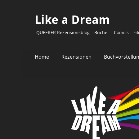
Like a Dream
QUEERER Rezensionsblog – Bücher – Comics – Fil
Primäres
Zum
Home
Rezensionen
Buchvorstellu
Inhalt
Menü
springen