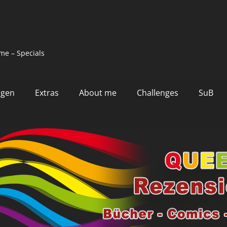
me – Specials
ngen
Extras
About me
Challenges
SuB