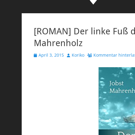
[ROMAN] Der linke Fuß d
Mahrenholz
Veröffentlicht
Autor
April 3, 2015
Koriko
Kommentar hinterla
am