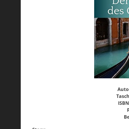
Auto
Tasc
ISBN
P
Be