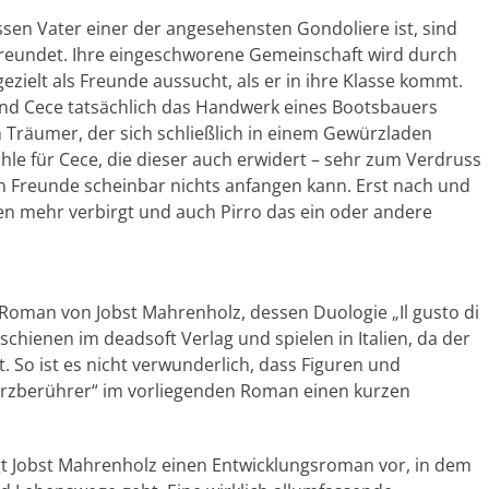
sen Vater einer der angesehensten Gondoliere ist, sind
reundet. Ihre eingeschworene Gemeinschaft wird durch
gezielt als Freunde aussucht, als er in ihre Klasse kommt.
d Cece tatsächlich das Handwerk eines Bootsbauers
in Träumer, der sich schließlich in einem Gewürzladen
hle für Cece, die dieser auch erwidert – sehr zum Verdruss
en Freunde scheinbar nichts anfangen kann. Erst nach und
ten mehr verbirgt und auch Pirro das ein oder andere
e Roman von Jobst Mahrenholz, dessen Duologie „Il gusto di
chienen im deadsoft Verlag und spielen in Italien, da der
 So ist es nicht verwunderlich, dass Figuren und
rzberührer“ im vorliegenden Roman einen kurzen
legt Jobst Mahrenholz einen Entwicklungsroman vor, in dem