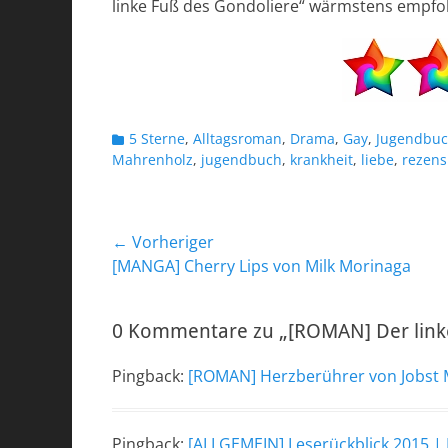
linke Fuß des Gondoliere“ wärmstens empfo
Kategorien
5 Sterne
,
Alltagsroman
,
Drama
,
Gay
,
Jugendbu
Mahrenholz
,
jugendbuch
,
krankheit
,
liebe
,
rezens
Beitragsnavigation
← Vorheriger
Vorheriger
[MANGA] Cherry Lips von Milk Morinaga
Beitrag:
0 Kommentare zu „[ROMAN] Der linke
Pingback:
[ROMAN] Herzberührer von Jobst 
Pingback:
[ALLGEMEIN] Leserückblick 2015 |