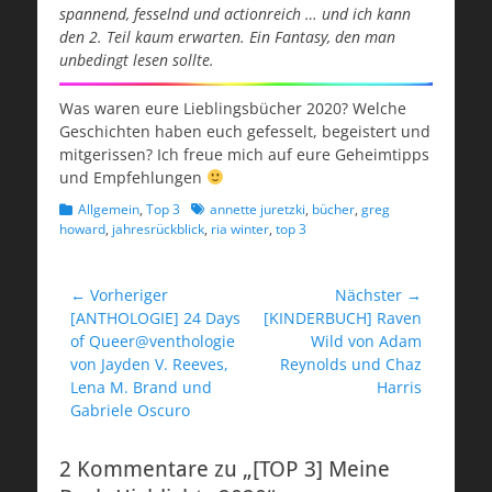
spannend, fesselnd und actionreich … und ich kann
den 2. Teil kaum erwarten. Ein Fantasy, den man
unbedingt lesen sollte.
Was waren eure Lieblingsbücher 2020? Welche
Geschichten haben euch gefesselt, begeistert und
mitgerissen? Ich freue mich auf eure Geheimtipps
und Empfehlungen
Kategorien
Schlagworte
Allgemein
,
Top 3
annette juretzki
,
bücher
,
greg
howard
,
jahresrückblick
,
ria winter
,
top 3
Beitragsnavigation
← Vorheriger
Nächster →
Vorheriger
Nächster
[ANTHOLOGIE] 24 Days
[KINDERBUCH] Raven
Beitrag:
Beitrag:
of Queer@venthologie
Wild von Adam
von Jayden V. Reeves,
Reynolds und Chaz
Lena M. Brand und
Harris
Gabriele Oscuro
2 Kommentare zu „[TOP 3] Meine