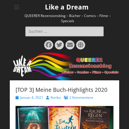
Like a Dream
QUEERER Rezensionsblog – Bücher – Comics – Filme –
Specials
Suchen
nach:
Facebook
Twitter
E-
Website
Mail
[TOP 3] Meine Buch-Highlights 2020
Veröffentlicht
Autor
Januar 4, 2021
Koriko
2 Kommentare
am