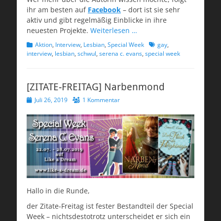
ihr am besten auf
Facebook
– dort ist sie sehr
aktiv und gibt regelmäßig Einblicke in ihre
neuesten Projekte.
Weiterlesen …
Kategorien
Schlagworte
Aktion
,
Interview
,
Lesbian
,
Special Week
gay
,
interview
,
lesbian
,
schwul
,
serena c. evans
,
special week
[ZITATE-FREITAG] Narbenmond
Veröffentlicht
Juli 26, 2019
1 Kommentar
am
Hallo in die Runde,
der Zitate-Freitag ist fester Bestandteil der Special
Week – nichtsdestotrotz unterscheidet er sich ein