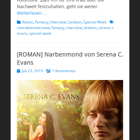
Nachwelt festzuhalten, geht sie weiter.
Weiterlesen …
Kategorien
Schlagworte
Aktion
,
Fantasy
,
Interview
,
Lesbian
,
Special Week
charakterinterview
,
fantasy
,
interview
,
lesbian
,
serena c.
evans
,
special week
[ROMAN] Narbenmond von Serena C.
Evans
Veröffentlicht
Juli 23, 2019
1 Kommentar
am