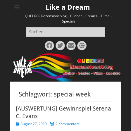
Like a Dream
QUEERER Rezensionsblog – Bücher – Comics – Filme –
Specials
Suchen
nach:
Facebook
Twitter
E-
Website
Mail
Schlagwort:
special week
[AUSWERTUNG] Gewinnspiel Serena
C. Evans
Veröffentlicht
August 27, 2019
2 Kommentare
am