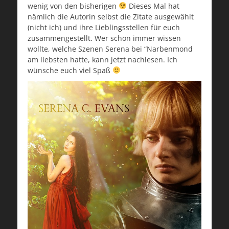
wenig von den bisherigen
Dieses Mal hat
nämlich die Autorin selbst die Zitate ausgewählt
(nicht ich) und ihre Lieblingsstellen für euch
zusammengestellt. Wer schon immer wissen
wollte, welche Szenen Serena bei “Narbenmond
am liebsten hatte, kann jetzt nachlesen. Ich
wünsche euch viel Spaß