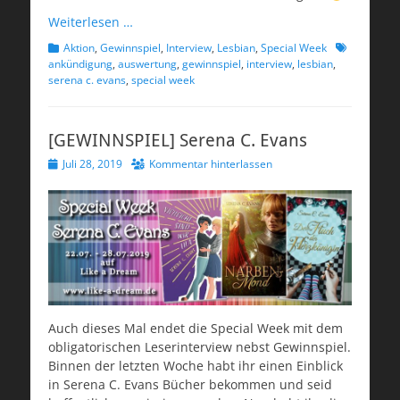
Weiterlesen …
Kategorien
Schlagworte
Aktion
,
Gewinnspiel
,
Interview
,
Lesbian
,
Special Week
ankündigung
,
auswertung
,
gewinnspiel
,
interview
,
lesbian
,
serena c. evans
,
special week
[GEWINNSPIEL] Serena C. Evans
Veröffentlicht
Juli 28, 2019
Kommentar hinterlassen
am
Auch dieses Mal endet die Special Week mit dem
obligatorischen Leserinterview nebst Gewinnspiel.
Binnen der letzten Woche habt ihr einen Einblick
in Serena C. Evans Bücher bekommen und seid