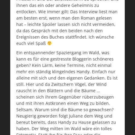
ihnen das ein oder andere Geheimnis zu
entlocken. Wie immer gilt: Das Interview liest man
am besten erst, wenn man den Roman gelesen
hat – leichte Spoiler lassen sich nicht vermeiden,
da das Gespräch mit den beiden nach den
Ereignissen des Buches stattfindet. Ich wünsche
euch viel Spaß
Ein entspannender Spaziergang im Wald, was
kann es für eine gestresste Bloggerin schöneres
geben? Kein Lärm, keine Termine, nicht einmal
mehr ein ständig klingelndes Handy. Einfach nur
alleine mit sich und den eigenen Gedanken. Es ist
still. Hier und da Zwitschern Vögel, der Wind
rauscht in den Blättern und die Bäume …
scheinen sich ihrem Gegenüber rüberzubeugen
und mit ihren Astkronen einen Weg zu bilden.
Seltsam. Warum sind die Bäume so gewachsen?
Neugierig geworden folgt Juliane dem Weg und
bereut bereits, dass Handy zu Hause gelassen zu
haben. Der Weg mitten im Wald wäre ein tolles
Fotomotiv. Statt ihn für ihre Frau oder die