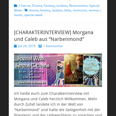
Kategorien
3 Sterne
,
Drama
,
Fantasy
,
Lesbian
,
Rezensionen
,
Special
Schlagworte
Week
drama
,
fantasy
,
lesbian
,
liebe
,
rezension
,
serena c.
evans
,
special week
[CHARAKTERINTERVIEW] Morgana
und Caleb aus “Narbenmond”
Veröffentlicht
Juli 24, 2019
1 Kommentar
am
Ich heiße euch zum Charakterinterview mit
Morgana und Caleb herzlich Willkommen. Mehr
durch Zufall landete ich in der Welt von
“Narbenmond” und hatte die Gelegenheit mit der
Priesterin und der Leibwächterin zu sprechen und