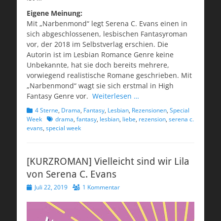
Eigene Meinung:
Mit „Narbenmond“ legt Serena C. Evans eine
n in
sich abgeschlossenen,
lesbischen Fantasyroman
vor, der 2018 im Selbstverlag erschien.
Die
Autorin ist im Lesbian Romance Genre keine
Unbekannte, hat sie doch bereits mehrere,
vorwiegend realistische Romane geschrieben. Mit
„Narbenmond“ wagt sie sich erstmal in High
Fantasy Genre vor.
Weiterlesen …
Kategorien
4 Sterne
,
Drama
,
Fantasy
,
Lesbian
,
Rezensionen
,
Special
Schlagworte
Week
drama
,
fantasy
,
lesbian
,
liebe
,
rezension
,
serena c.
evans
,
special week
[KURZROMAN] Vielleicht sind wir Lila
von Serena C. Evans
Veröffentlicht
Juli 22, 2019
1 Kommentar
am