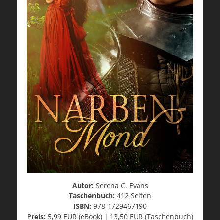
Autor:
Serena C. Evans
Taschenbuch:
412 Seiten
ISBN:
978-1729467190
Preis:
5,99 EUR (eBook) | 13,50 EUR (Taschenbuch)