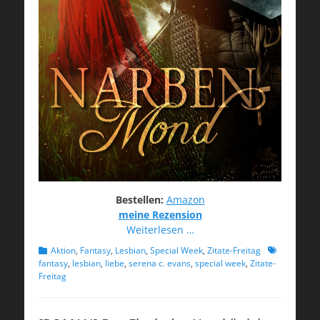
Bestellen:
Amazon
meine Rezension
Weiterlesen …
Kategorien
Schlagworte
Aktion
,
Fantasy
,
Lesbian
,
Special Week
,
Zitate-Freitag
fantasy
,
lesbian
,
liebe
,
serena c. evans
,
special week
,
Zitate-
Freitag