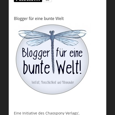
Blogger für eine bunte Welt
Eine Initiative des Chaospony Verlags’,