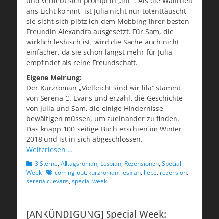
und verliebt sich prompt in „ihn“. Als die Wahrheit
ans Licht kommt, ist Julia nicht nur totenttäuscht,
sie sieht sich plötzlich dem Mobbing ihrer besten
Freundin
Alexandra
ausgesetzt. Für Sam, die
wirklich lesbisch ist, wird die Sache auch nicht
einfacher, da sie schon längst mehr für Julia
empfindet als reine Freundschaft.
Eigene Meinung:
Der Kurzroman „Vielleicht sind wir lila“ stammt
von Serena C. Evans und erzählt die Geschichte
von Julia und Sam, die einige Hindernisse
bewältigen müssen, um zueinander zu finden.
Das knapp 100-seitige Buch erschien im Winter
2018 und ist in sich abgeschlossen.
Weiterlesen …
Kategorien
3 Sterne
,
Alltagsroman
,
Lesbian
,
Rezensionen
,
Special
Schlagworte
Week
coming-out
,
kurzroman
,
lesbian
,
liebe
,
rezension
,
serena c. evans
,
special week
[ANKÜNDIGUNG] Special Week: