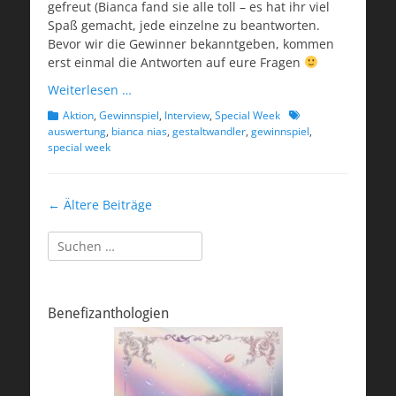
gefreut (Bianca fand sie alle toll – es hat ihr viel
Spaß gemacht, jede einzelne zu beantworten.
Bevor wir die Gewinner bekanntgeben, kommen
erst einmal die Antworten auf eure Fragen
Weiterlesen …
Kategorien
Schlagworte
Aktion
,
Gewinnspiel
,
Interview
,
Special Week
auswertung
,
bianca nias
,
gestaltwandler
,
gewinnspiel
,
special week
Beitragsnavigation
←
Ältere Beiträge
Suchen
nach:
Benefizanthologien