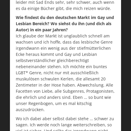
leider mit Sad Ends sehr, sehr schwer, auch wenn
es da einige Bücher gibt, die mich reizen würde.
Wie findest du den deutschen Markt im Gay und
Lesbian Bereich? Wo siehst du ihn (und dich als
Autor) in ein paar Jahren?
Ich glaube der Markt ist unglaublich schnell am
wachsen und ich hoffe, dass das lesbische Genre
irgendwann ein wenig aus der stiefmütterlichen
Ecke heraus kommt und Gay und Lesbian
selbstverständlicher gleichberechtigt
nebeneinander stehen. Ich möchte ein buntes
LGBT* Genre, nicht nur mit ausschließlich
muskulösen schwulen Kerlen, die allesamt 20
Zentimeter in der Hose haben. Abwechslung. Alle
Facetten von Liebe, alle Subgenres, Protagonisten,
die ehrlich und anders sind. Eben … so bunt wie
unser Regenbogen, um es mal kitschig
auszudrücken.
Wo ich dabei aber selbst dabei stehe … schwer zu
sagen. Ich werde noch lange weiterschreiben, so
viel ist sicher. Und sollte das irgendwann nicht