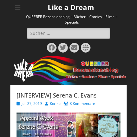
Like a Dream
QUEERER Rezensionsblog – Bücher – Comics – Filme –
Specials
Suchen
nach:
Facebook
Twitter
E-
Website
Mail
[INTERVIEW] Serena C. Evans
Veröffentlicht
Autor
Juli 27, 2019
Koriko
3 Kommentare
am