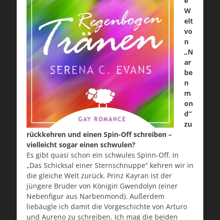
e
W
elt
vo
n
„N
ar
be
n
m
on
d“
zu
rückkehren und einen Spin-Off schreiben –
vielleicht sogar einen schwulen?
Es gibt quasi schon ein schwules Spinn-Off. In
„Das Schicksal einer Sternschnuppe“ kehren wir in
die gleiche Welt zurück. Prinz Kayran ist der
jüngere Bruder von Königin Gwendolyn (einer
Nebenfigur aus Narbenmond). Außerdem
liebäugle ich damit die Vorgeschichte von Arturo
und Aureno zu schreiben. Ich mag die beiden