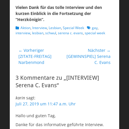
Vielen Dank für das tolle Interview und den
kurzen Einblick in die Fortsetzung der
“Herzkönigin”.
Kategorien
Schlagworte
Aktion
,
Interview
,
Lesbian
,
Special Week
gay
,
interview
,
lesbian
,
schwul
,
serena c. evans
,
special week
Beitragsnavigation
← Vorheriger
Nächster →
Vorheriger
Nächster
[ZITATE-FREITAG]
[GEWINNSPIEL] Serena
Beitrag:
Beitrag:
Narbenmond
C. Evans
3 Kommentare zu „[INTERVIEW]
Serena C. Evans“
karin
sagt:
Juli 27, 2019 um 11:47 a.m. Uhr
Hallo und guten Tag,
Danke für das informative geführte Interview.