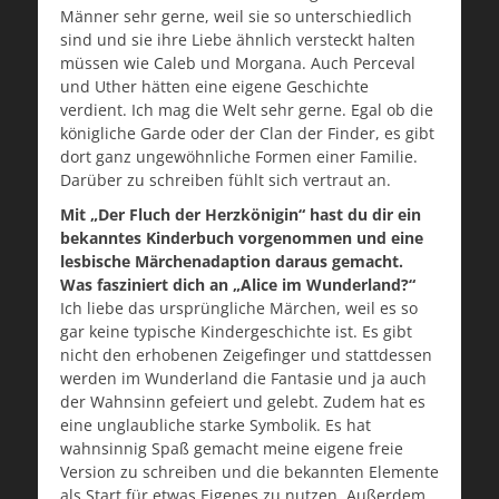
Männer sehr gerne, weil sie so unterschiedlich
sind und sie ihre Liebe ähnlich versteckt halten
müssen wie Caleb und Morgana. Auch Perceval
und Uther hätten eine eigene Geschichte
verdient. Ich mag die Welt sehr gerne. Egal ob die
königliche Garde oder der Clan der Finder, es gibt
dort ganz ungewöhnliche Formen einer Familie.
Darüber zu schreiben fühlt sich vertraut an.
Mit „Der Fluch der Herzkönigin“ hast du dir ein
bekanntes Kinderbuch vorgenommen und eine
lesbische Märchenadaption daraus gemacht.
Was fasziniert dich an „Alice im Wunderland?“
Ich liebe das ursprüngliche Märchen, weil es so
gar keine typische Kindergeschichte ist. Es gibt
nicht den erhobenen Zeigefinger und stattdessen
werden im Wunderland die Fantasie und ja auch
der Wahnsinn gefeiert und gelebt. Zudem hat es
eine unglaubliche starke Symbolik. Es hat
wahnsinnig Spaß gemacht meine eigene freie
Version zu schreiben und die bekannten Elemente
als Start für etwas Eigenes zu nutzen. Außerdem