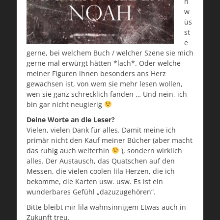
h
w
üs
st
e
gerne, bei welchem Buch / welcher Szene sie mich
gerne mal erwürgt hätten *lach*. Oder welche
meiner Figuren ihnen besonders ans Herz
gewachsen ist, von wem sie mehr lesen wollen,
wen sie ganz schrecklich fanden … Und nein, ich
bin gar nicht neugierig
Deine Worte an die Leser?
Vielen, vielen Dank für alles. Damit meine ich
primär nicht den Kauf meiner Bücher (aber macht
das ruhig auch weiterhin
), sondern wirklich
alles. Der Austausch, das Quatschen auf den
Messen, die vielen coolen lila Herzen, die ich
bekomme, die Karten usw. usw. Es ist ein
wunderbares Gefühl „dazuzugehören“.
Bitte bleibt mir lila wahnsinnigem Etwas auch in
Zukunft treu.