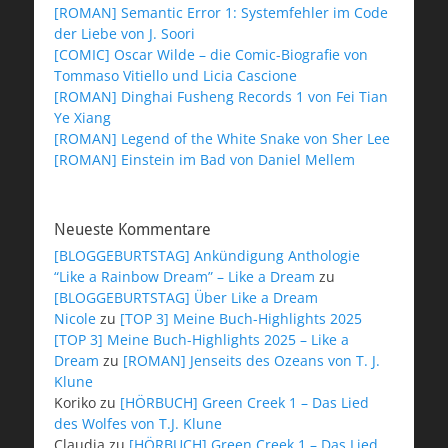
[ROMAN] Semantic Error 1: Systemfehler im Code
der Liebe von J. Soori
[COMIC] Oscar Wilde – die Comic-Biografie von
Tommaso Vitiello und Licia Cascione
[ROMAN] Dinghai Fusheng Records 1 von Fei Tian
Ye Xiang
[ROMAN] Legend of the White Snake von Sher Lee
[ROMAN] Einstein im Bad von Daniel Mellem
Neueste Kommentare
[BLOGGEBURTSTAG] Ankündigung Anthologie
“Like a Rainbow Dream” – Like a Dream
zu
[BLOGGEBURTSTAG] Über Like a Dream
Nicole
zu
[TOP 3] Meine Buch-Highlights 2025
[TOP 3] Meine Buch-Highlights 2025 – Like a
Dream
zu
[ROMAN] Jenseits des Ozeans von T. J.
Klune
Koriko
zu
[HÖRBUCH] Green Creek 1 – Das Lied
des Wolfes von T.J. Klune
Claudia
zu
[HÖRBUCH] Green Creek 1 – Das Lied