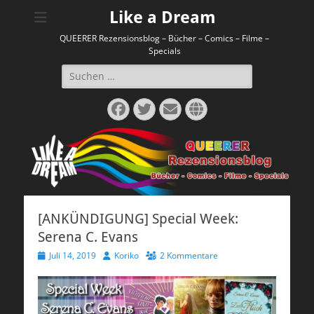
Like a Dream
QUEERER Rezensionsblog – Bücher – Comics – Filme –
Specials
Suchen
nach:
Facebook
Twitter
E-
Website
Mail
[ANKÜNDIGUNG] Special Week:
Serena C. Evans
Veröffentlicht
Autor
Juli 14, 2019
Koriko
2 Kommentare
am