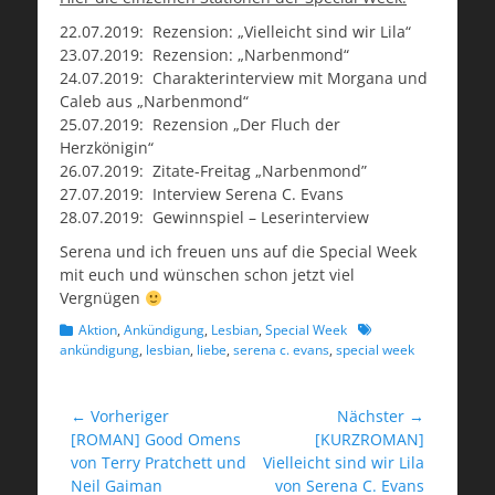
22.07.2019: Rezension: „Vielleicht sind wir Lila“
23.07.2019: Rezension: „Narbenmond“
24.07.2019: Charakterinterview mit Morgana und
Caleb aus „Narbenmond“
25.07.2019: Rezension „Der Fluch der
Herzkönigin“
26.07.2019: Zitate-Freitag „Narbenmond”
27.07.2019: Interview Serena C. Evans
28.07.2019: Gewinnspiel – Leserinterview
Serena und ich freuen uns auf die Special Week
mit euch und wünschen schon jetzt viel
Vergnügen
Kategorien
Schlagworte
Aktion
,
Ankündigung
,
Lesbian
,
Special Week
ankündigung
,
lesbian
,
liebe
,
serena c. evans
,
special week
Beitragsnavigation
← Vorheriger
Nächster →
Vorheriger
Nächster
[ROMAN] Good Omens
[KURZROMAN]
Beitrag:
Beitrag:
von Terry Pratchett und
Vielleicht sind wir Lila
Neil Gaiman
von Serena C. Evans