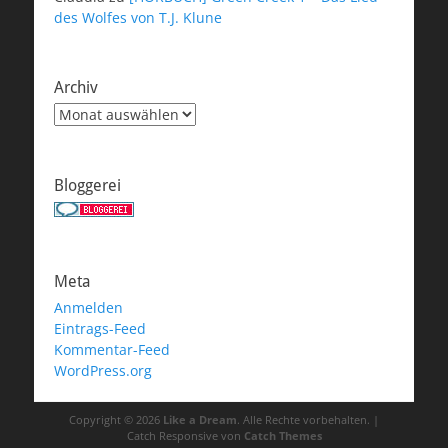
des Wolfes von T.J. Klune
Archiv
Archiv
Bloggerei
Meta
Anmelden
Eintrags-Feed
Kommentar-Feed
WordPress.org
Copyright © 2026
Like a Dream
. Alle Rechte vorbehalten. |
Catch Responsive von
Catch Themes