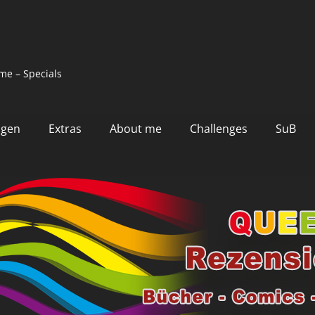
me – Specials
ngen
Extras
About me
Challenges
SuB