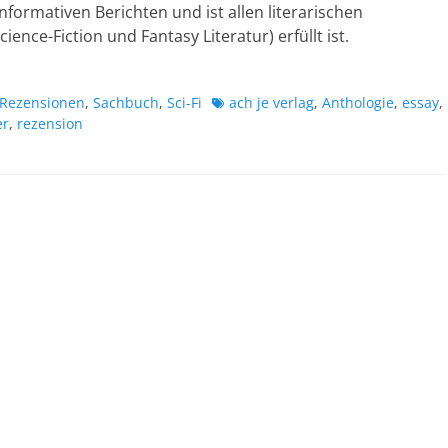
formativen Berichten und ist allen literarischen
nce-Fiction und Fantasy Literatur) erfüllt ist.
Schlagworte
Rezensionen
,
Sachbuch
,
Sci-Fi
ach je verlag
,
Anthologie
,
essay
,
er
,
rezension