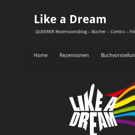
Like a Dream
QUEERER Rezensionsblog – Bücher – Comics – Fil
Primäres
Zum
Home
Rezensionen
Buchvorstellu
Inhalt
Menü
springen