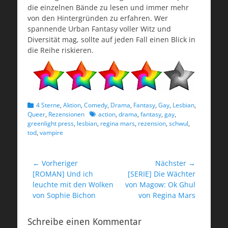
die einzelnen Bände zu lesen und immer mehr
von den Hintergründen zu erfahren. Wer
spannende Urban Fantasy voller Witz und
Diversität mag, sollte auf jeden Fall einen Blick in
die Reihe riskieren.
Kategorien
4 Sterne
,
Aktion
,
Comedy
,
Drama
,
Fantasy
,
Gay
,
Lesbian
,
Schlagworte
Queer
,
Rezensionen
action
,
drama
,
fantasy
,
gay
,
greenlight press
,
lesbian
,
regina mars
,
rezension
,
schwul
,
tod
,
vampire
Beitragsnavigation
← Vorheriger
Nächster →
Vorheriger
Nächster
[ROMAN] Und ich
[SERIE] Die Wächter
Beitrag:
Beitrag:
leuchte mit den Wolken
von Magow: Ok Ghul
von Sophie Bichon
von Regina Mars
Schreibe einen Kommentar