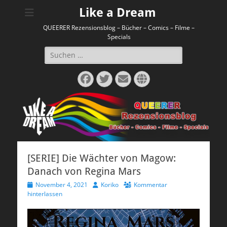
Like a Dream
QUEERER Rezensionsblog – Bücher – Comics – Filme –
Specials
Suchen
nach:
Facebook
Twitter
E-
Website
Mail
[SERIE] Die Wächter von Magow:
Danach von Regina Mars
Veröffentlicht
Autor
November 4, 2021
Koriko
Kommentar
am
hinterlassen