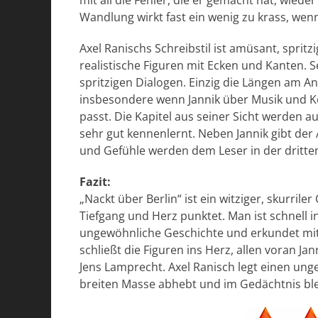
mit all die Fehler, die er gemacht hat, wi
Wandlung wirkt fast ein wenig zu krass, wenn
Axel Ranischs Schreibstil ist amüsant, spritzi
realistische Figuren mit Ecken und Kanten. 
spritzigen Dialogen. Einzig die Längen am 
insbesondere wenn Jannik über Musik und K
passt. Die Kapitel aus seiner Sicht werden 
sehr gut kennenlernt. Neben Jannik gibt de
und Gefühle werden dem Leser in der dritte
Fazit:
„Nackt über Berlin“ ist ein witziger, skurril
Tiefgang und Herz punktet. Man ist schnell i
ungewöhnliche Geschichte und erkundet mit
schließt die Figuren ins Herz, allen voran Ja
Jens Lamprecht. Axel Ranisch legt einen un
breiten Masse abhebt und im Gedächtnis blei