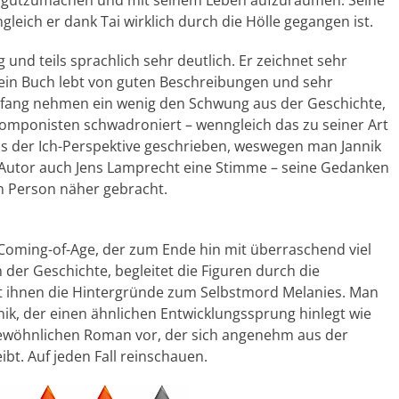
eder gutzumachen und mit seinem Leben aufzuräumen. Seine
gleich er dank Tai wirklich durch die Hölle gegangen ist.
g und teils sprachlich sehr deutlich. Er zeichnet sehr
Sein Buch lebt von guten Beschreibungen und sehr
Anfang nehmen ein wenig den Schwung aus der Geschichte,
omponisten schwadroniert – wenngleich das zu seiner Art
aus der Ich-Perspektive geschrieben, weswegen man Jannik
r Autor auch Jens Lamprecht eine Stimme – seine Gedanken
n Person näher gebracht.
er Coming-of-Age, der zum Ende hin mit überraschend viel
n der Geschichte, begleitet die Figuren durch die
 ihnen die Hintergründe zum Selbstmord Melanies. Man
nnik, der einen ähnlichen Entwicklungssprung hinlegt wie
gewöhnlichen Roman vor, der sich angenehm aus der
bt. Auf jeden Fall reinschauen.