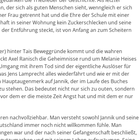
gedanken die Triebfeder der Geschichte. Als letzter
n, der sich als guten Menschen sieht, wenngleich er sich
ner Frau getrennt hat und die Ehre der Schule mit einer
schaft in seiner Wohnung kein Zuckerschlecken und seine
 der Entführung steckt, ist von Anfang an zum Scheitern
eser) hinter Tais Beweggründe kommt und die wahren
eckt Axel Ranisch die Geheimnisse rund um Melanie Heises
Umgang mit ihrem Tod sind der eigentliche Auslöser für
 was Jens Lamprecht alles wiederfährt und wie er mit der
ein Hauptaugenmerk auf Jannik, der im Laufe des Buches
t zu stehen. Das bedeutet nicht nur sich zu outen, sondern
 vor dem er die meiste Zeit Angst hat und mit dem er nur
ieren nachvollziehbar. Man versteht sowohl Jannik und seine
 Deutschland immer noch nicht willkommen fühle. Man
wungen war und der nach seiner Gefangenschaft beschließt,