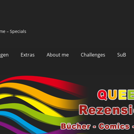
me – Specials
ngen
Extras
About me
Challenges
SuB