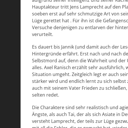
aufgrund seiner Intelligenz und seiner Rache
Hauptakteur tritt Jens Lamprecht auf den Pla
soeben erst auf sehr schmutzige Art von sei
Lüge gerettet hat . Für ihn ist die Gefangen
Versuche denjenigen zu entlarven der hinter
verurteilt.
Es dauert bis Jannik (und damit auch der L
Hintergründe erfährt. Erst nach und nach d
Selbstmord auf, denn die Wahrheit und der 
alles. Axel Ranisch erzählt sehr ausführlich,
Situation umgeht. Zeitgleich legt er auch s
stärker wird und endlich lernt zu sich selbs
auch mit seinem Vater Frieden zu schließen,
selten redet.
Die Charaktere sind sehr realistisch und ag
Ängste, als auch Tai, der als sich Asiate in
versteht Lamprecht, der teils zur Lüge gez