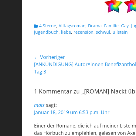
Kategorien
4 Sterne
,
Alltagsroman
,
Drama
,
Familie
,
Gay
,
J
jugendbuch
,
liebe
,
rezension
,
schwul
,
ullstein
Beitragsnavigation
← Vorheriger
Vorheriger
[ANKÜNDIGUNG] Autor*innen Benefizanthol
Beitrag:
Tag 3
1 Kommentar zu „[ROMAN] Nackt über
mats
sagt:
Januar 18, 2019 um 6:53 p.m. Uhr
Einer der Romane, die ich auf meiner Liste m
das Hörbuch zu empfehlen, gelesen von Axel