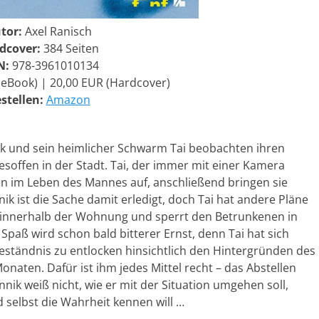
tor:
Axel Ranisch
dcover:
384 Seiten
N:
978-3961010134
(eBook) | 20,00 EUR (Hardcover)
stellen:
Amazon
nik und sein heimlicher Schwarm Tai beobachten ihren
soffen in der Stadt. Tai, der immer mit einer Kamera
en im Leben des Mannes auf, anschließend bringen sie
k ist die Sache damit erledigt, doch Tai hat andere Pläne
l innerhalb der Wohnung und sperrt den Betrunkenen in
aß wird schon bald bitterer Ernst, denn Tai hat sich
eständnis zu entlocken hinsichtlich den Hintergründen des
naten. Dafür ist ihm jedes Mittel recht – das Abstellen
nik weiß nicht, wie er mit der Situation umgehen soll,
und selbst die Wahrheit kennen will …