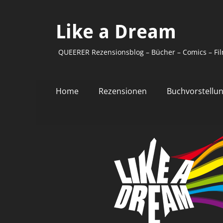
Like a Dream
QUEERER Rezensionsblog – Bücher – Comics – Fil
Primäres
Zum
Home
Rezensionen
Buchvorstellu
Inhalt
Menü
springen