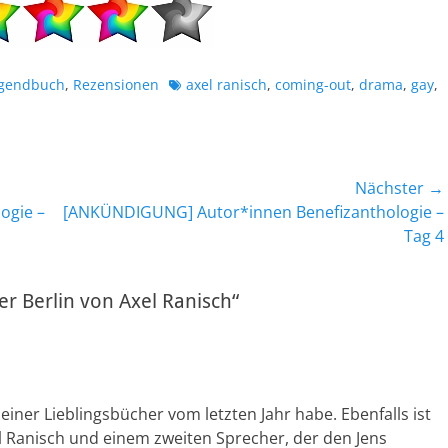
Schlagworte
ugendbuch
,
Rezensionen
axel ranisch
,
coming-out
,
drama
,
gay
,
Nächster →
Nächster
ogie –
[ANKÜNDIGUNG] Autor*innen Benefizanthologie –
Beitrag:
Tag 4
 Berlin von Axel Ranisch“
einer Lieblingsbücher vom letzten Jahr habe. Ebenfalls ist
 Ranisch und einem zweiten Sprecher, der den Jens