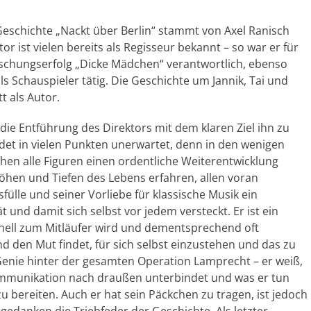
Geschichte „Nackt über Berlin“ stammt von Axel Ranisch
or ist vielen bereits als Regisseur bekannt – so war er für
schungserfolg „Dicke Mädchen“ verantwortlich, ebenso
ls Schauspieler tätig. Die Geschichte um Jannik, Tai und
t als Autor.
 die Entführung des Direktors mit dem klaren Ziel ihn zu
det in vielen Punkten unerwartet, denn in den wenigen
hen alle Figuren einen ordentliche Weiterentwicklung
Höhen und Tiefen des Lebens erfahren, allen voran
fülle und seiner Vorliebe für klassische Musik ein
 und damit sich selbst vor jedem versteckt. Er ist ein
hnell zum Mitläufer wird und dementsprechend oft
und den Mut findet, für sich selbst einzustehen und das zu
s Genie hinter der gesamten Operation Lamprecht – er weiß,
Kommunikation nach draußen unterbindet und was er tun
u bereiten. Auch er hat sein Päckchen zu tragen, ist jedoch