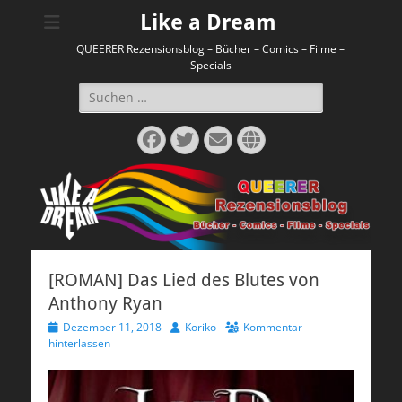
Like a Dream
QUEERER Rezensionsblog – Bücher – Comics – Filme –
Specials
Suchen
nach:
Facebook
Twitter
E-
Website
Mail
[ROMAN] Das Lied des Blutes von
Anthony Ryan
Veröffentlicht
Autor
Dezember 11, 2018
Koriko
Kommentar
am
hinterlassen