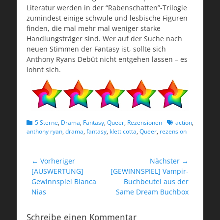
Literatur werden in der “Rabenschatten”-Trilogie
zumindest einige schwule und lesbische Figuren
finden, die mal mehr mal weniger starke
Handlungsträger sind. Wer auf der Suche nach
neuen Stimmen der Fantasy ist, sollte sich
Anthony Ryans Debüt nicht entgehen lassen – es
lohnt sich.
Kategorien
Schlagworte
5 Sterne
,
Drama
,
Fantasy
,
Queer
,
Rezensionen
action
,
anthony ryan
,
drama
,
fantasy
,
klett cotta
,
Queer
,
rezension
Beitragsnavigation
← Vorheriger
Nächster →
Vorheriger
Nächster
[AUSWERTUNG]
[GEWINNSPIEL] Vampir-
Beitrag:
Beitrag:
Gewinnspiel Bianca
Buchbeutel aus der
Nias
Same Dream Buchbox
Schreibe einen Kommentar