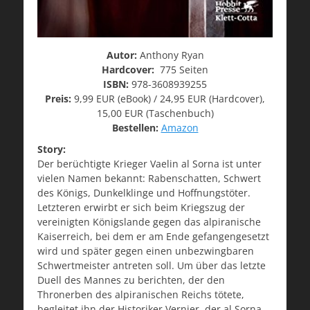
Autor:
Anthony Ryan
Hardcover:
775 Seiten
ISBN:
978-3608939255
Preis:
9,99 EUR (eBook) / 24,95 EUR (Hardcover),
15,00 EUR (Taschenbuch)
Bestellen:
Amazon
Story:
Der berüchtigte Krieger Vaelin al Sorna ist unter
vielen Namen bekannt: Rabenschatten, Schwert
des Königs, Dunkelklinge und Hoffnungstöter.
Letzteren erwirbt er sich beim Kriegszug der
vereinigten Königslande gegen das alpiranische
Kaiserreich, bei dem er am Ende gefangengesetzt
wird und später gegen einen unbezwingbaren
Schwertmeister antreten soll. Um über das letzte
Duell des Mannes zu berichten, der den
Thronerben des alpiranischen Reichs tötete,
begleitet ihn der Historiker Vernier, der al Sorna