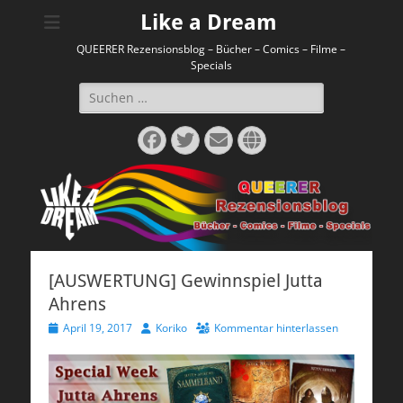
Like a Dream
QUEERER Rezensionsblog – Bücher – Comics – Filme –
Specials
Suchen
nach:
Facebook
Twitter
E-
Website
Mail
[AUSWERTUNG] Gewinnspiel Jutta
Ahrens
Veröffentlicht
Autor
April 19, 2017
Koriko
Kommentar hinterlassen
am