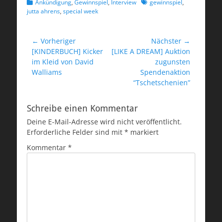
Kategorien
Schlagworte
Ankündigung
,
Gewinnspiel
,
Interview
gewinnspiel
,
jutta ahrens
,
special week
Beitragsnavigation
← Vorheriger
Nächster →
Vorheriger
Nächster
[KINDERBUCH] Kicker
[LIKE A DREAM] Auktion
Beitrag:
Beitrag:
im Kleid von David
zugunsten
Walliams
Spendenaktion
“Tschetschenien”
Schreibe einen Kommentar
Deine E-Mail-Adresse wird nicht veröffentlicht.
Erforderliche Felder sind mit
*
markiert
Kommentar
*