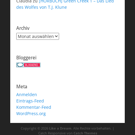
Claudia
zu
[HÖRBUCH] Green Creek 1 – Das Lied
des Wolfes von T.J. Klune
Archiv
Archiv
Bloggerei
Meta
Anmelden
Eintrags-Feed
Kommentar-Feed
WordPress.org
Copyright © 2026
Like a Dream
. Alle Rechte vorbehalten. |
Catch Responsive von
Catch Themes