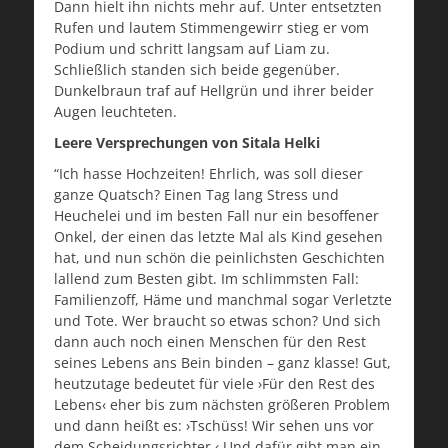
Dann hielt ihn nichts mehr auf. Unter entsetzten
Rufen und lautem Stimmengewirr stieg er vom
Podium und schritt langsam auf Liam zu.
Schließlich standen sich beide gegenüber.
Dunkelbraun traf auf Hellgrün und ihrer beider
Augen leuchteten.
Leere Versprechungen von Sitala Helki
“Ich hasse Hochzeiten! Ehrlich, was soll dieser
ganze Quatsch? Einen Tag lang Stress und
Heuchelei und im besten Fall nur ein besoffener
Onkel, der einen das letzte Mal als Kind gesehen
hat, und nun schön die peinlichsten Geschichten
lallend zum Besten gibt. Im schlimmsten Fall:
Familienzoff, Häme und manchmal sogar Verletzte
und Tote. Wer braucht so etwas schon? Und sich
dann auch noch einen Menschen für den Rest
seines Lebens ans Bein binden – ganz klasse! Gut,
heutzutage bedeutet für viele ›Für den Rest des
Lebens‹ eher bis zum nächsten größeren Problem
und dann heißt es: ›Tschüss! Wir sehen uns vor
dem Scheidungsrichter.‹ Und dafür gibt man ein