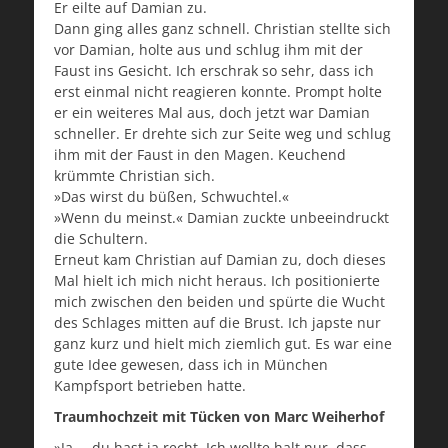
Er eilte auf Damian zu.
Dann ging alles ganz schnell. Christian stellte sich
vor Damian, holte aus und schlug ihm mit der
Faust ins Gesicht. Ich erschrak so sehr, dass ich
erst einmal nicht reagieren konnte. Prompt holte
er ein weiteres Mal aus, doch jetzt war Damian
schneller. Er drehte sich zur Seite weg und schlug
ihm mit der Faust in den Magen. Keuchend
krümmte Christian sich.
»Das wirst du büßen, Schwuchtel.«
»Wenn du meinst.« Damian zuckte unbeeindruckt
die Schultern.
Erneut kam Christian auf Damian zu, doch dieses
Mal hielt ich mich nicht heraus. Ich positionierte
mich zwischen den beiden und spürte die Wucht
des Schlages mitten auf die Brust. Ich japste nur
ganz kurz und hielt mich ziemlich gut. Es war eine
gute Idee gewesen, dass ich in München
Kampfsport betrieben hatte.
Traumhochzeit mit Tücken von Marc Weiherhof
»Ja … du hast ja recht. Ich wollte halt nur, dass …