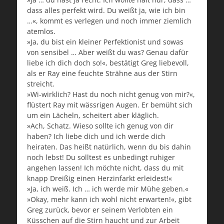
dass alles perfekt wird. Du weißt ja, wie ich bin
…«, kommt es verlegen und noch immer ziemlich
atemlos.
»Ja, du bist ein kleiner Perfektionist und sowas
von sensibel … Aber weißt du was? Genau dafür
liebe ich dich doch so!«, bestätigt Greg liebevoll,
als er Ray eine feuchte Strähne aus der Stirn
streicht.
»Wi-wirklich? Hast du noch nicht genug von mir?«,
flüstert Ray mit wässrigen Augen. Er bemüht sich
um ein Lächeln, scheitert aber kläglich.
»Ach, Schatz. Wieso sollte ich genug von dir
haben? Ich liebe dich und ich werde dich
heiraten. Das heißt natürlich, wenn du bis dahin
noch lebst! Du solltest es unbedingt ruhiger
angehen lassen! Ich möchte nicht, dass du mit
knapp Dreißig einen Herzinfarkt erleidest!«
»Ja, ich weiß. Ich … ich werde mir Mühe geben.«
»Okay, mehr kann ich wohl nicht erwarten!«, gibt
Greg zurück, bevor er seinem Verlobten ein
Küsschen auf die Stirn haucht und zur Arbeit