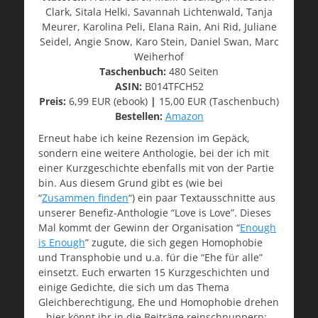
Clark, Sitala Helki, Savannah Lichtenwald, Tanja
Meurer, Karolina Peli, Elana Rain, Ani Rid, Juliane
Seidel, Angie Snow, Karo Stein, Daniel Swan, Marc
Weiherhof
Taschenbuch:
480 Seiten
ASIN:
B014TFCH52
Preis:
6,99 EUR (ebook)
|
15,00 EUR (Taschenbuch)
Bestellen:
Amazon
Erneut habe ich keine Rezension im Gepäck,
sondern eine weitere Anthologie, bei der ich mit
einer Kurzgeschichte ebenfalls mit von der Partie
bin. Aus diesem Grund gibt es (wie bei
“
Zusammen finden
“) ein paar Textausschnitte aus
unserer Benefiz-Anthologie “Love is Love”. Dieses
Mal kommt der Gewinn der Organisation “
Enough
is Enough
” zugute, die sich gegen Homophobie
und Transphobie und u.a. für die “Ehe für alle”
einsetzt. Euch erwarten 15 Kurzgeschichten und
einige Gedichte, die sich um das Thema
Gleichberechtigung, Ehe und Homophobie drehen
– hier könnt ihr in die Beiträge reinschnuppern: