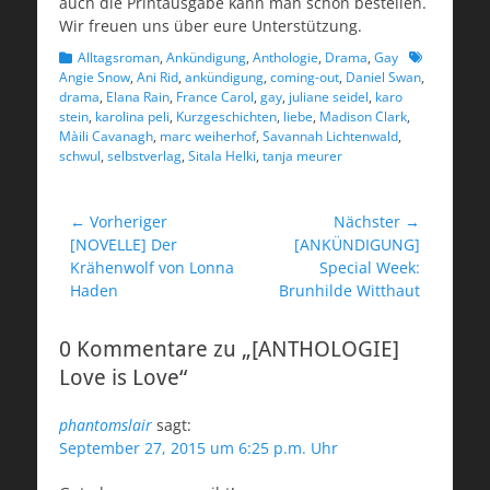
auch die Printausgabe kann man schon bestellen.
Wir freuen uns über eure Unterstützung.
Kategorien
Schlagworte
Alltagsroman
,
Ankündigung
,
Anthologie
,
Drama
,
Gay
Angie Snow
,
Ani Rid
,
ankündigung
,
coming-out
,
Daniel Swan
,
drama
,
Elana Rain
,
France Carol
,
gay
,
juliane seidel
,
karo
stein
,
karolina peli
,
Kurzgeschichten
,
liebe
,
Madison Clark
,
Màili Cavanagh
,
marc weiherhof
,
Savannah Lichtenwald
,
schwul
,
selbstverlag
,
Sitala Helki
,
tanja meurer
Beitragsnavigation
← Vorheriger
Nächster →
Vorheriger
Nächster
[NOVELLE] Der
[ANKÜNDIGUNG]
Beitrag:
Beitrag:
Krähenwolf von Lonna
Special Week:
Haden
Brunhilde Witthaut
0 Kommentare zu „[ANTHOLOGIE]
Love is Love“
phantomslair
sagt:
September 27, 2015 um 6:25 p.m. Uhr