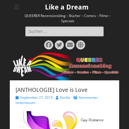
Like a Dream
QUEERER Rezensionsblog – Bücher – Comics – Filme –
Specials
Suchen
nach:
Facebook
Twitter
E-
Website
Mail
[ANTHOLOGIE] Love is Love
Veröffentlicht
Autor
September 27, 2015
Koriko
Kommentar
am
hinterlassen