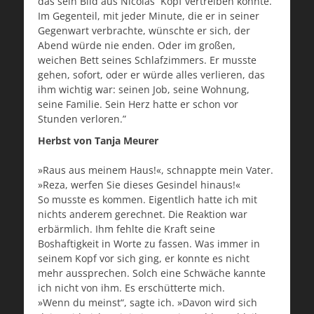
das sein Bild aus Nicolas´ Kopf vertreiben könnte.
Im Gegenteil, mit jeder Minute, die er in seiner
Gegenwart verbrachte, wünschte er sich, der
Abend würde nie enden. Oder im großen,
weichen Bett seines Schlafzimmers. Er musste
gehen, sofort, oder er würde alles verlieren, das
ihm wichtig war: seinen Job, seine Wohnung,
seine Familie. Sein Herz hatte er schon vor
Stunden verloren.”
Herbst von Tanja Meurer
»Raus aus meinem Haus!«, schnappte mein Vater.
»Reza, werfen Sie dieses Gesindel hinaus!«
So musste es kommen. Eigentlich hatte ich mit
nichts anderem gerechnet. Die Reaktion war
erbärmlich. Ihm fehlte die Kraft seine
Boshaftigkeit in Worte zu fassen. Was immer in
seinem Kopf vor sich ging, er konnte es nicht
mehr aussprechen. Solch eine Schwäche kannte
ich nicht von ihm. Es erschütterte mich.
»Wenn du meinst“, sagte ich. »Davon wird sich