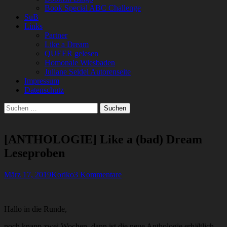
Book Special ABC Challenge
SuB
Links
Partner
Like a Dream
QUEER gelesen
Homonale Wiesbaden
Juliane Seidel Autorenseite
Impressum
Datenschutz
Suchen
Suchen
nach:
[ANTHOLOGIE] Like a (bad) Dream
Leseproben
Veröffentlicht
Autor
März 17, 2019
Koriko
3 Kommentare
am
Hallo in die Runde,
noch knapp zwei Wochen, dann ist die neue Anthologie erhältlich –