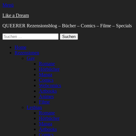
Menü
Like a Dream
QUEERER Rezensionsblog – Bücher – Comics – Filme – Specials
Suchen
nach:
Facebook
Twitter
E-
Website
Primäres
Zum
Home
Mail
Inhalt
Rezensionen
Menü
springen
Gay
Romane
Hörbücher
Manga
Comics
Webcomics
Artbooks
Animes
Filme
Lesbian
Romane
Hörbücher
Manga
Artbooks
Comics