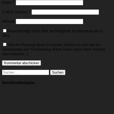
Name
*
E-Mail-Adresse
*
Website
Benachrichtige mich über nachfolgende Kommentare per E-
Mail.
Mit der Nutzung dieses Formulars erklärst du dich mit der
Speicherung und Verarbeitung deiner Daten durch diese Website
einverstanden.
*
Suchen
nach:
Benefizanthologien