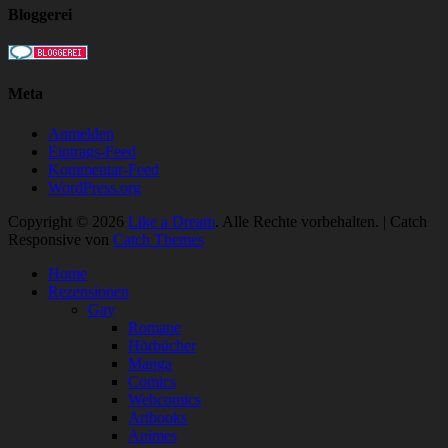
Bloggerei
Meta
Anmelden
Eintrags-Feed
Kommentar-Feed
WordPress.org
Copyright © 2026
Like a Dream
. Alle Rechte vorbehalten. | Catch
Responsive von
Catch Themes
Nach
Home
oben
Rezensionen
scrollen
Gay
Romane
Hörbücher
Manga
Comics
Webcomics
Artbooks
Animes