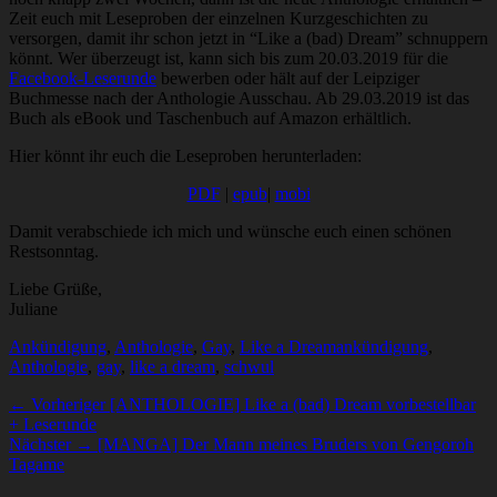
Zeit euch mit Leseproben der einzelnen Kurzgeschichten zu
versorgen, damit ihr schon jetzt in “Like a (bad) Dream” schnuppern
könnt. Wer überzeugt ist, kann sich bis zum 20.03.2019 für die
Facebook-Leserunde
bewerben oder hält auf der Leipziger
Buchmesse nach der Anthologie Ausschau. Ab 29.03.2019 ist das
Buch als eBook und Taschenbuch auf Amazon erhältlich.
Hier könnt ihr euch die Leseproben herunterladen:
PDF
|
epub
|
mobi
Damit verabschiede ich mich und wünsche euch einen schönen
Restsonntag.
Liebe Grüße,
Juliane
Kategorien
Schlagworte
Ankündigung
,
Anthologie
,
Gay
,
Like a Dream
ankündigung
,
Anthologie
,
gay
,
like a dream
,
schwul
Beitragsnavigation
Vorheriger
← Vorheriger
[ANTHOLOGIE] Like a (bad) Dream vorbestellbar
Beitrag:
+ Leserunde
Nächster
Nächster →
[MANGA] Der Mann meines Bruders von Gengoroh
Beitrag:
Tagame