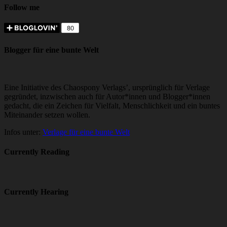
Follow me
Blogger für eine bunte Welt
Eine Initiative des Chaospony Verlags’, ursprünglich für Verlage
gegründet, inzwischen auch für Autor*innen und Blogger*innen
gedacht, die ein Zeichen für Vielfalt, Menschlichkeit und ein buntes
Miteinander setzen wollen.
Infos unter:
Verlage für eine bunte Welt
Currently Reading
Currently Hearing