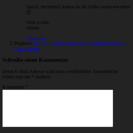
Sprich, theoretisch kannst du die Antho vorab erwerben
😉
Viele Grüße,
Juliane
Antworten
Pingback:
[ZITATE-FREITAG] Like a (bad) Dream Part 1 –
Like a Dream
Schreibe einen Kommentar
Deine E-Mail-Adresse wird nicht veröffentlicht.
Erforderliche
Felder sind mit
*
markiert
Kommentar
*