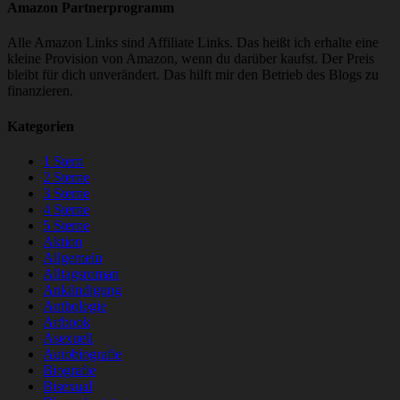
Amazon Partnerprogramm
Alle Amazon Links sind Affiliate Links. Das heißt ich erhalte eine
kleine Provision von Amazon, wenn du darüber kaufst. Der Preis
bleibt für dich unverändert. Das hilft mir den Betrieb des Blogs zu
finanzieren.
Kategorien
1 Stern
2 Sterne
3 Sterne
4 Sterne
5 Sterne
Aktion
Allgemein
Alltagsroman
Ankündigung
Anthologie
Artbook
Asexuell
Autobiografie
Biografie
Bisexual