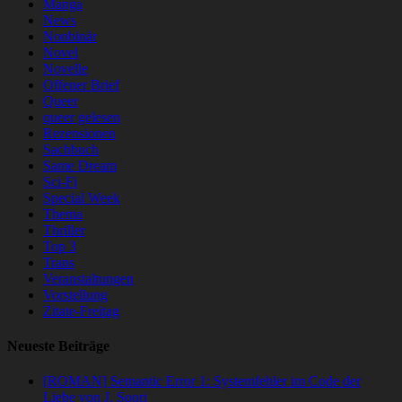
Manga
News
Nonbinär
Novel
Novelle
Offener Brief
Queer
queer gelesen
Rezensionen
Sachbuch
Same Dream
Sci-Fi
Special Week
Thema
Thriller
Top 3
Trans
Veranstaltungen
Vorstellung
Zitate-Freitag
Neueste Beiträge
[ROMAN] Semantic Error 1: Systemfehler im Code der
Liebe von J. Soori