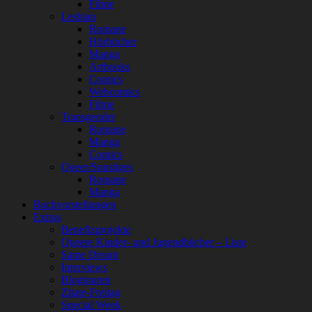
Filme
Lesbian
Romane
Hörbücher
Manga
Artbooks
Comics
Webcomics
Filme
Transgender
Romane
Manga
Comics
Queer/Sonstiges
Romane
Manga
Buchvorstellungen
Extras
Benefizprojekte
Queere Kinder- und Jugendbücher – Liste
Same Dream
Interviews
Blogtouren
Zitate-Freitag
Special Week