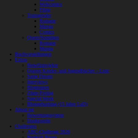
Webcomics
Filme
Transgender
Romane
Manga
Comics
Queer/Sonstiges
Romane
Manga
Buchvorstellungen
Extras
Benefizprojekte
Queere Kinder- und Jugendbücher – Liste
Same Dream
Interviews
Blogtouren
Zitate-Freitag
Special Week
Bloggeburtstag (15 Jahre LaD)
About me
Bewertungssystem
Dankesseite
Challenges
ABC-Challenge 2026
Bookish Bingo