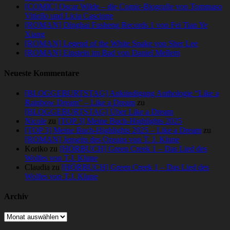
[COMIC] Oscar Wilde – die Comic-Biografie von Tommaso
Vitiello und Licia Cascione
[ROMAN] Dinghai Fusheng Records 1 von Fei Tian Ye
Xiang
[ROMAN] Legend of the White Snake von Sher Lee
[ROMAN] Einstein im Bad von Daniel Mellem
Neueste Kommentare
[BLOGGEBURTSTAG] Ankündigung Anthologie “Like a
Rainbow Dream” – Like a Dream
zu
[BLOGGEBURTSTAG] Über Like a Dream
Nicole
zu
[TOP 3] Meine Buch-Highlights 2025
[TOP 3] Meine Buch-Highlights 2025 – Like a Dream
zu
[ROMAN] Jenseits des Ozeans von T. J. Klune
Koriko
zu
[HÖRBUCH] Green Creek 1 – Das Lied des
Wolfes von T.J. Klune
Claudia
zu
[HÖRBUCH] Green Creek 1 – Das Lied des
Wolfes von T.J. Klune
Archiv
Archiv