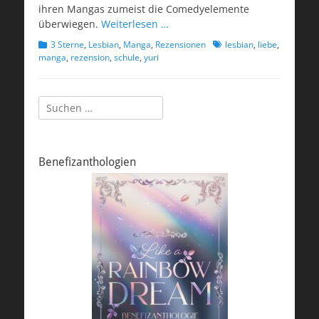
ihren Mangas zumeist die Comedyelemente
überwiegen.
Weiterlesen …
Kategorien
Schlagworte
3 Sterne
,
Lesbian
,
Manga
,
Rezensionen
lesbian
,
liebe
,
manga
,
rezension
,
schule
,
yuri
Suchen
nach:
Benefizanthologien