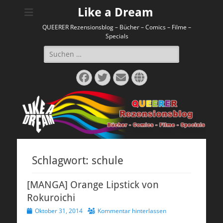
Like a Dream
QUEERER Rezensionsblog – Bücher – Comics – Filme –
Specials
Suchen
nach:
Facebook
Twitter
E-
Website
Mail
Schlagwort:
schule
[MANGA] Orange Lipstick von
Rokuroichi
Veröffentlicht
Oktober 31, 2014
Kommentar hinterlassen
am