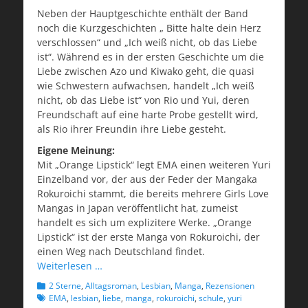
Neben der Hauptgeschichte enthält der Band
noch die Kurzgeschichten „ Bitte halte dein Herz
verschlossen“ und „Ich weiß nicht, ob das Liebe
ist“. Während es in der ersten Geschichte um die
Liebe zwischen Azo und Kiwako geht, die quasi
wie Schwestern aufwachsen, handelt „Ich weiß
nicht, ob das Liebe ist“ von Rio und Yui, deren
Freundschaft auf eine harte Probe gestellt wird,
als Rio ihrer Freundin ihre Liebe gesteht.
Eigene Meinung:
Mit „Orange Lipstick“ legt EMA einen weiteren Yuri
Einzelband vor, der aus der Feder der Mangaka
Rokuroichi stammt, die bereits mehrere Girls Love
Mangas in Japan veröffentlicht hat, zumeist
handelt es sich um explizitere Werke. „Orange
Lipstick“ ist der erste Manga von Rokuroichi, der
einen Weg nach Deutschland findet.
Weiterlesen …
Kategorien
Schlagworte
2 Sterne
,
Alltagsroman
,
Lesbian
,
Manga
,
Rezensionen
EMA
,
lesbian
,
liebe
,
manga
,
rokuroichi
,
schule
,
yuri