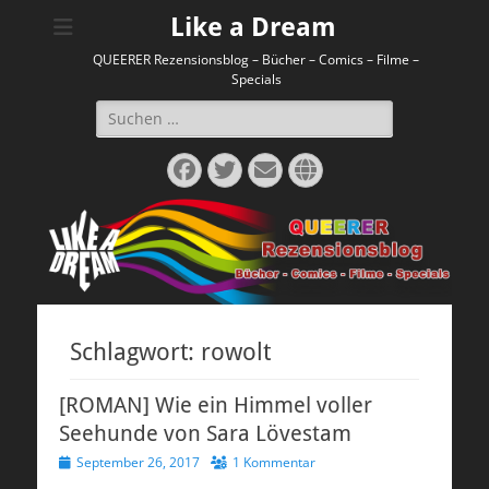
Like a Dream
QUEERER Rezensionsblog – Bücher – Comics – Filme –
Specials
Suchen
nach:
Facebook
Twitter
E-
Website
Mail
Schlagwort:
rowolt
[ROMAN] Wie ein Himmel voller
Seehunde von Sara Lövestam
Veröffentlicht
September 26, 2017
1 Kommentar
am