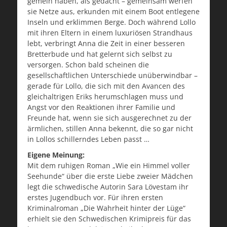
gemein haben, als gedacht – gemeinsam werfen
sie Netze aus, erkunden mit einem Boot entlegene
Inseln und erklimmen Berge. Doch während Lollo
mit ihren Eltern in einem luxuriösen Strandhaus
lebt, verbringt Anna die Zeit in einer besseren
Bretterbude und hat gelernt sich selbst zu
versorgen. Schon bald scheinen die
gesellschaftlichen Unterschiede unüberwindbar –
gerade für Lollo, die sich mit den Avancen des
gleichaltrigen Eriks herumschlagen muss und
Angst vor den Reaktionen ihrer Familie und
Freunde hat, wenn sie sich ausgerechnet zu der
ärmlichen, stillen Anna bekennt, die so gar nicht
in Lollos schillerndes Leben passt …
Eigene Meinung:
Mit dem ruhigen Roman „Wie ein Himmel voller
Seehunde“ über die erste Liebe zweier Mädchen
legt die schwedische Autorin Sara Lövestam ihr
erstes Jugendbuch vor. Für ihren ersten
Kriminalroman „Die Wahrheit hinter der Lüge“
erhielt sie den Schwedischen Krimipreis für das