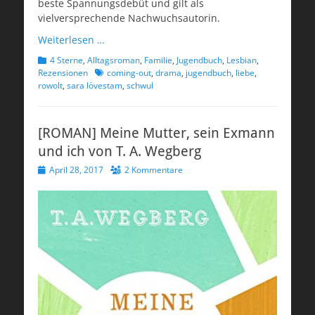
beste Spannungsdebüt und gilt als
vielversprechende Nachwuchsautorin.
Weiterlesen …
Kategorien
4 Sterne
,
Alltagsroman
,
Familie
,
Jugendbuch
,
Lesbian
,
Schlagworte
Rezensionen
coming-out
,
drama
,
jugendbuch
,
liebe
,
rowolt
,
sara lövestam
,
schwul
[ROMAN] Meine Mutter, sein Exmann
und ich von T. A. Wegberg
Veröffentlicht
April 28, 2017
2 Kommentare
am