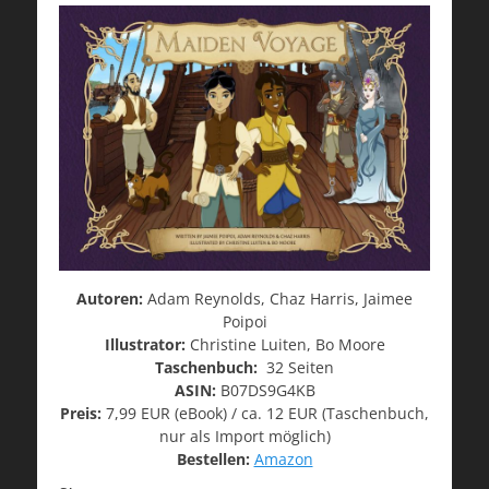
Autoren:
Adam Reynolds, Chaz Harris, Jaimee
Poipoi
Illustrator:
Christine Luiten, Bo Moore
Taschenbuch:
32 Seiten
ASIN:
B07DS9G4KB
Preis:
7,99 EUR (eBook) / ca. 12 EUR (Taschenbuch,
nur als Import möglich)
Bestellen:
Amazon