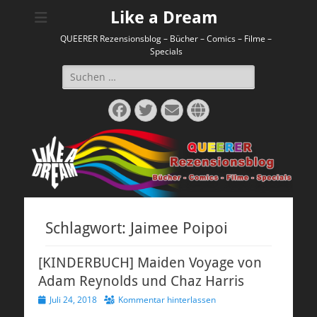
Like a Dream
QUEERER Rezensionsblog – Bücher – Comics – Filme –
Specials
Suchen
nach:
Facebook
Twitter
E-
Website
Mail
Schlagwort:
Jaimee Poipoi
[KINDERBUCH] Maiden Voyage von
Adam Reynolds und Chaz Harris
Veröffentlicht
Juli 24, 2018
Kommentar hinterlassen
am