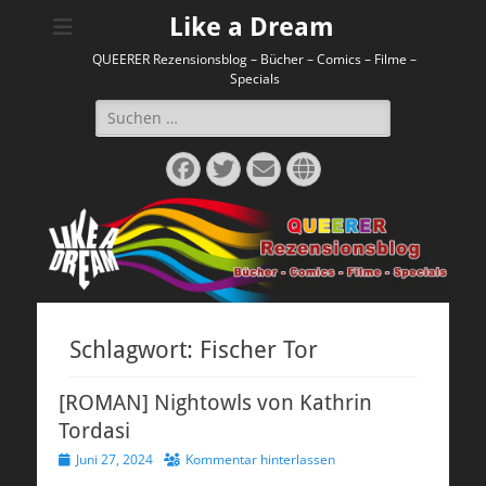
Like a Dream
QUEERER Rezensionsblog – Bücher – Comics – Filme –
Specials
Suchen
nach:
Facebook
Twitter
E-
Website
Mail
Schlagwort:
Fischer Tor
[ROMAN] Nightowls von Kathrin
Tordasi
Veröffentlicht
Juni 27, 2024
Kommentar hinterlassen
am