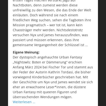
ersten Tages machen verstärkt Jagd auf
Nachtboten, denn zumeist werden diese
unfreiwillig zu den Wesen, die das Ende der Welt
einläuten. Doch während sie nach einem
friedlichen Weg suchen, sehen die Tagboten ihre
Mission pragmatisch – wer tot ist, kann kein
Chaosträger mehr werden. Nichtsdestotrotz
versuchen Nyx und James herauszufinden, was
passiert und müssen erkennen, dass ihre
gemeinsame Vergangenheit der Schlüssel ist …
Eigene Meinung:
Der dystopisch angehauchte Urban Fantasy
„Nightowls: Boten er Dämmerung“ erschien
Anfang März 2024 bei Fischer Tor und stammt aus
der Feder der Autorin Kathrin Tordasi, die bisher
vorwiegend Kinderbücher geschrieben hat. Mit
der Geschichte um Nyx und James wendet sie sich
eher an erwachsene Leser*innen, die düstere
Urban Fantasy mit queeren Figuren und
überraschenden Wendungen mögen.
Weiterlesen …