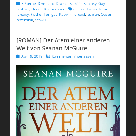
Kategorien
3 Sterne
,
Diversität
,
Drama
,
Familie
,
Fantasy
,
Gay
,
Schlagworte
Lesbian
,
Queer
,
Rezensionen
action
,
drama
,
Familie
,
fantasy
,
Fischer Tor
,
gay
,
Kathrin Tordasi
,
lesbian
,
Queer
,
rezension
,
schwul
[ROMAN] Der Atem einer anderen
Welt von Seanan McGuire
Veröffentlicht
April 9, 2019
Kommentar hinterlassen
am