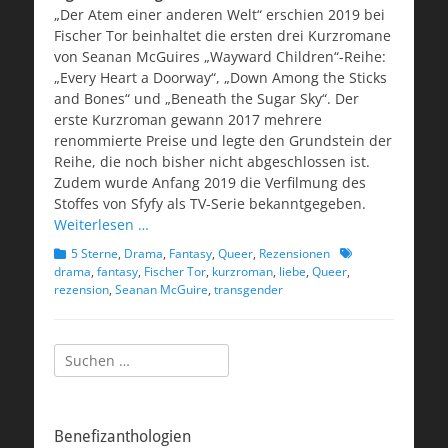
„Der Atem einer anderen Welt“ erschien 2019 bei
Fischer Tor beinhaltet die ersten drei Kurzromane
von Seanan McGuires „Wayward Children“-Reihe:
„Every Heart a Doorway“, „Down Among the Sticks
and Bones“ und „Beneath the Sugar Sky“. Der
erste Kurzroman gewann 2017 mehrere
renommierte Preise und legte den Grundstein der
Reihe, die noch bisher nicht abgeschlossen ist.
Zudem wurde Anfang 2019 die Verfilmung des
Stoffes von Sfyfy als TV-Serie bekanntgegeben.
Weiterlesen …
Kategorien
Schlagworte
5 Sterne
,
Drama
,
Fantasy
,
Queer
,
Rezensionen
drama
,
fantasy
,
Fischer Tor
,
kurzroman
,
liebe
,
Queer
,
rezension
,
Seanan McGuire
,
transgender
Suchen
nach:
Benefizanthologien