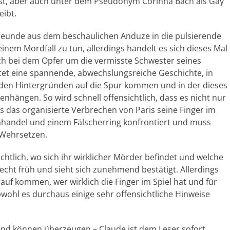
asst, aber auch unter dem Pseudonym Corinna Bach als Gay
eibt.
Freunde aus dem beschaulichen Anduze in die pulsierende
inem Mordfall zu tun, allerdings handelt es sich dieses Mal
ich bei dem Opfer um die vermisste Schwester seines
et eine spannende, abwechslungsreiche Geschichte, in
 den Hintergründen auf die Spur kommen und in der dieses
hängen. So wird schnell offensichtlich, dass es nicht nur
 das organisierte Verbrechen von Paris seine Finger im
nhandel und einem Fälscherring konfrontiert und muss
 Wehrsetzen.
sichtlich, wo sich ihr wirklicher Mörder befindet und welche
recht früh und sieht sich zunehmend bestätigt. Allerdings
rauf kommen, wer wirklich die Finger im Spiel hat und für
bwohl es durchaus einige sehr offensichtliche Hinweise
nd können überzeugen – Claude ist dem Leser sofort