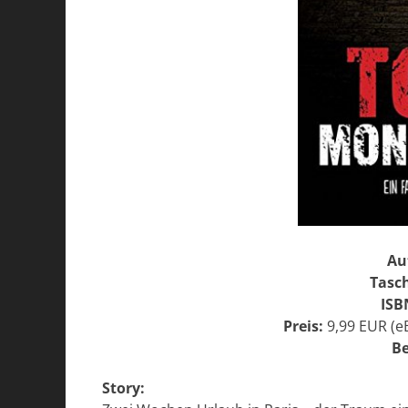
Au
Tasc
ISB
Preis:
9,99 EUR (e
Be
Story: