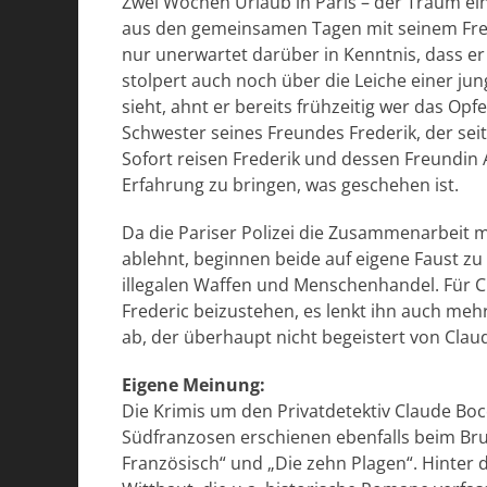
Zwei Wochen Urlaub in Paris – der Traum ein
aus den gemeinsamen Tagen mit seinem Freund
nur unerwartet darüber in Kenntnis, dass er 
stolpert auch noch über die Leiche einer ju
sieht, ahnt er bereits frühzeitig wer das O
Schwester seines Freundes Frederik, der se
Sofort reisen Frederik und dessen Freundin A
Erfahrung zu bringen, was geschehen ist.
Da die Pariser Polizei die Zusammenarbeit mi
ablehnt, beginnen beide auf eigene Faust zu
illegalen Waffen und Menschenhandel. Für Cla
Frederic beizustehen, es lenkt ihn auch meh
ab, der überhaupt nicht begeistert von Clau
Eigene Meinung:
Die Krimis um den Privatdetektiv Claude Bocq
Südfranzosen erschienen ebenfalls beim Br
Französisch“ und „Die zehn Plagen“. Hinter 