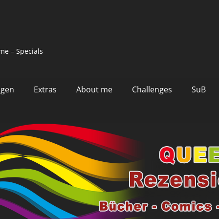
me – Specials
ngen
Extras
About me
Challenges
SuB