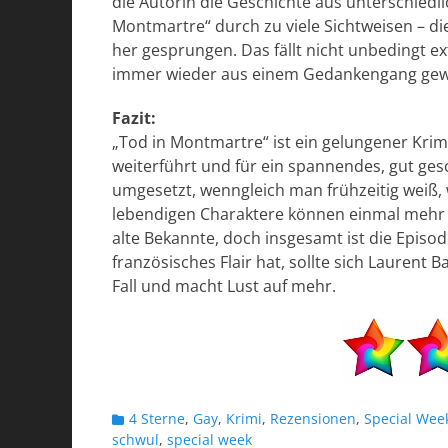
die Autorin die Geschichte aus unterschiedli
Montmartre“ durch zu viele Sichtweisen – di
her gesprungen. Das fällt nicht unbedingt ex
immer wieder aus einem Gedankengang gewor
Fazit:
„Tod in Montmartre“ ist ein gelungener Kri
weiterführt und für ein spannendes, gut ges
umgesetzt, wenngleich man frühzeitig weiß, 
lebendigen Charaktere können einmal mehr 
alte Bekannte, doch insgesamt ist die Episod
französisches Flair hat, sollte sich Laurent 
Fall und macht Lust auf mehr.
Kategorien
4 Sterne
,
Gay
,
Krimi
,
Rezensionen
,
Special Wee
schwul
,
special week