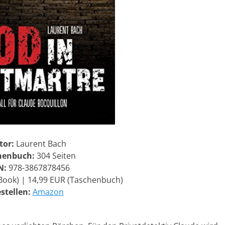
tor:
Laurent Bach
henbuch:
304 Seiten
N:
978-3867878456
Book) | 14,99 EUR (Taschenbuch)
stellen:
Amazon