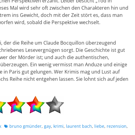
chen Perspektiven erzählt. Leider besticht „Tod in
eses Mal wird sehr oft zwischen den Charakteren hin und
trem ins Gewicht, doch mit der Zeit stört es, dass man
fen wird, sobald die Perspektive wechselt.
mi, der die Reihe um Claude Bocquillon überzeugend
chriebenes Lesevergnügen sorgt. Die Geschichte ist gut
wer der Mörder ist; und auch die authentischen,
überzeugen. Ein wenig vermisst man Anduze und einige
e in Paris gut gelungen. Wer Krimis mag und Lust auf
Bachs Reihe nicht entgehen lassen. Sie lohnt sich auf jeden
Schlagworte
k
bruno gmünder
,
gay
,
krimi
,
laurent bach
,
liebe
,
rezension
,