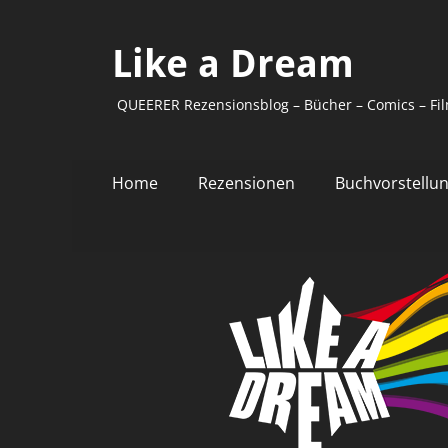
Like a Dream
QUEERER Rezensionsblog – Bücher – Comics – Fil
Primäres
Zum
Home
Rezensionen
Buchvorstellu
Inhalt
Menü
springen