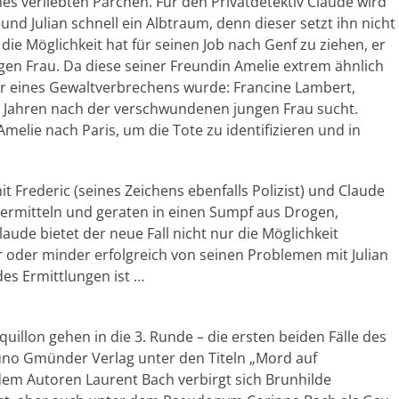
es verliebten Pärchen. Für den Privatdetektiv Claude wird
 Julian schnell ein Albtraum, denn dieser setzt ihn nicht
die Möglichkeit hat für seinen Job nach Genf zu ziehen, er
ngen Frau. Da diese seiner Freundin Amelie extrem ähnlich
pfer eines Gewaltverbrechens wurde: Francine Lambert,
it Jahren nach der verschwundenen jungen Frau sucht.
melie nach Paris, um die Tote zu identifizieren und in
t Frederic (seines Zeichens ebenfalls Polizist) und Claude
 ermitteln und geraten in einen Sumpf aus Drogen,
ude bietet der neue Fall nicht nur die Möglichkeit
r oder minder erfolgreich von seinen Problemen mit Julian
des Ermittlungen ist …
uillon gehen in die 3. Runde – die ersten beiden Fälle des
uno Gmünder Verlag unter den Titeln „Mord auf
dem Autoren Laurent Bach verbirgt sich Brunhilde