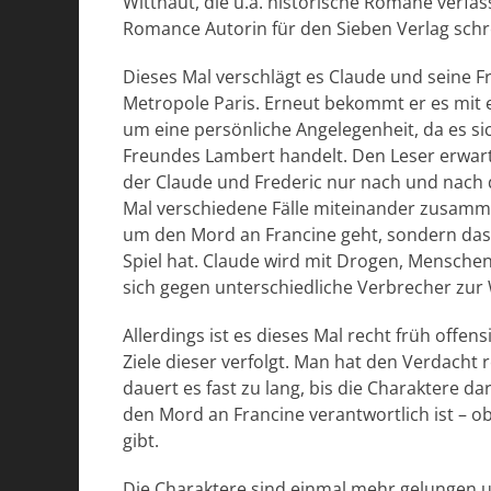
Witthaut, die u.a. historische Romane verf
Romance Autorin für den Sieben Verlag schr
Dieses Mal verschlägt es Claude und seine 
Metropole Paris. Erneut bekommt er es mit e
um eine persönliche Angelegenheit, da es s
Freundes Lambert handelt. Den Leser erwart
der Claude und Frederic nur nach und nach
Mal verschiedene Fälle miteinander zusammen
um den Mord an Francine geht, sondern dass
Spiel hat. Claude wird mit Drogen, Mensche
sich gegen unterschiedliche Verbrecher zur
Allerdings ist es dieses Mal recht früh offen
Ziele dieser verfolgt. Man hat den Verdacht 
dauert es fast zu lang, bis die Charaktere da
den Mord an Francine verantwortlich ist – o
gibt.
Die Charaktere sind einmal mehr gelungen u