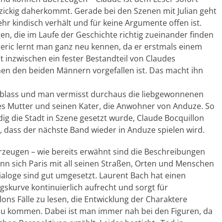
zickig daherkommt. Gerade bei den Szenen mit Julian geht
ehr kindisch verhält und für keine Argumente offen ist.
, die im Laufe der Geschichte richtig zueinander finden
deric lernt man ganz neu kennen, da er erstmals einem
t inzwischen ein fester Bestandteil von Claudes
hen den beiden Männern vorgefallen ist. Das macht ihn
g blass und man vermisst durchaus die liebgewonnenen
des Mutter und seinen Kater, die Anwohner von Anduze. So
ndig die Stadt in Szene gesetzt wurde, Claude Bocquillon
 dass der nächste Band wieder in Anduze spielen wird.
erzeugen – wie bereits erwähnt sind die Beschreibungen
n sich Paris mit all seinen Straßen, Orten und Menschen
Dialoge sind gut umgesetzt. Laurent Bach hat einen
ngskurve kontinuierlich aufrecht und sorgt für
ns Fälle zu lesen, die Entwicklung der Charaktere
zu kommen. Dabei ist man immer nah bei den Figuren, da