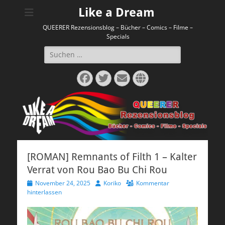
Like a Dream
QUEERER Rezensionsblog – Bücher – Comics – Filme –
Specials
Suchen
nach:
Facebook
Twitter
E-
Website
Mail
[ROMAN] Remnants of Filth 1 – Kalter
Verrat von Rou Bao Bu Chi Rou
Veröffentlicht
Autor
November 24, 2025
Koriko
Kommentar
am
hinterlassen