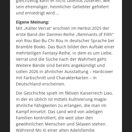
gleichzeitig kann er nicht tatenlos zusehen, wie
sein ehemaliger, heimlicher Geliebter gefoltert
und erniedrigt wird …
Eigene Meinung:
Mit „Kalter Verrat“ erschien im Herbst 2025 der
erste Band der Danmei-Reihe „Remnants of Filth“
von Rou Bao Bu Chi Rou in deutscher Sprache bei
Bramble Books. Das Buch bildet den Auftakt einer
mehrteiligen Fantasy-Reihe, in dem es um Liebe,
Verrat und die Suche nach der Wahrheit geht.
Weitere Bände sind bereits angekündigt und
sollen 2026 in ähnlicher Ausstattung – Hardcover
mit Farbschnitt und Charakterkarten – in
Deutschland erscheinen.
Die Geschichte spielt im fiktiven Kaiserreich Liao,
in der es üblich ist mittels Kultivierung magie-
ähnliche Fähigkeiten zu erlangen, die man im
Kampf einsetzt. Das Land wird von adeligen
Familien kontrolliert, die weit über den
gewöhnlichen Menschen und Sklaven stehen.
Während Mo Xi einer alten Adelsfamilie