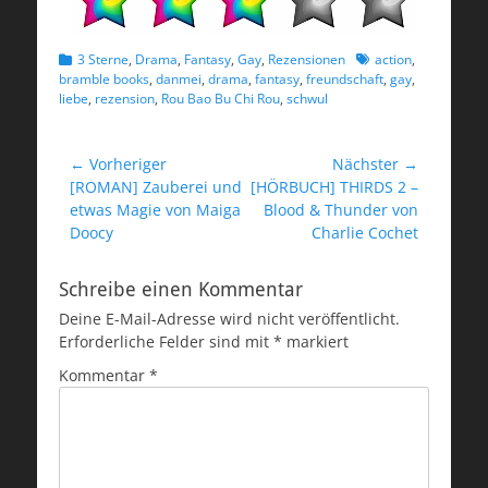
Kategorien
Schlagworte
3 Sterne
,
Drama
,
Fantasy
,
Gay
,
Rezensionen
action
,
bramble books
,
danmei
,
drama
,
fantasy
,
freundschaft
,
gay
,
liebe
,
rezension
,
Rou Bao Bu Chi Rou
,
schwul
Beitragsnavigation
← Vorheriger
Nächster →
Vorheriger
Nächster
[ROMAN] Zauberei und
[HÖRBUCH] THIRDS 2 –
Beitrag:
Beitrag:
etwas Magie von Maiga
Blood & Thunder von
Doocy
Charlie Cochet
Schreibe einen Kommentar
Deine E-Mail-Adresse wird nicht veröffentlicht.
Erforderliche Felder sind mit
*
markiert
Kommentar
*