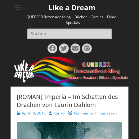
Like a Dream
QUEERER Rezensionsblog – Bücher – Comics – Filme –
Specials
Suchen
nach:
Facebook
Twitter
E-
Website
Mail
[ROMAN] Imperia – Im Schatten des
Drachen von Laurin Dahlem
Veröffentlicht
Autor
April 14, 2016
Koriko
Kommentar hinterlassen
am