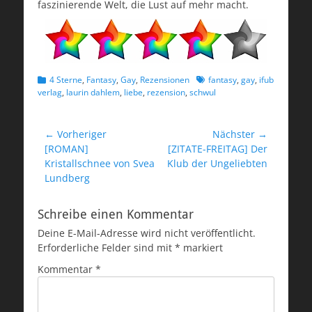
faszinierende Welt, die Lust auf mehr macht.
Kategorien
Schlagworte
4 Sterne
,
Fantasy
,
Gay
,
Rezensionen
fantasy
,
gay
,
ifub
verlag
,
laurin dahlem
,
liebe
,
rezension
,
schwul
Beitragsnavigation
← Vorheriger
Nächster →
Vorheriger
Nächster
[ROMAN]
[ZITATE-FREITAG] Der
Beitrag:
Beitrag:
Kristallschnee von Svea
Klub der Ungeliebten
Lundberg
Schreibe einen Kommentar
Deine E-Mail-Adresse wird nicht veröffentlicht.
Erforderliche Felder sind mit
*
markiert
Kommentar
*