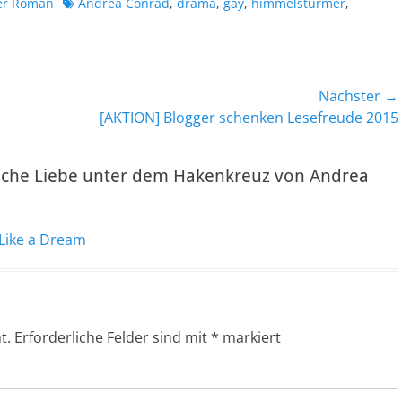
Schlagworte
her Roman
Andrea Conrad
,
drama
,
gay
,
himmelstürmer
,
Nächster →
Nächster
[AKTION] Blogger schenken Lesefreude 2015
Beitrag:
che Liebe unter dem Hakenkreuz von Andrea
 Like a Dream
t.
Erforderliche Felder sind mit
*
markiert