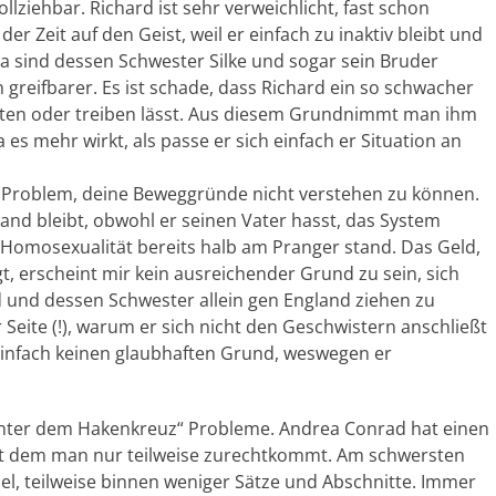
lziehbar. Richard ist sehr verweichlicht, fast schon
r Zeit auf den Geist, weil er einfach zu inaktiv bleibt und
a sind dessen Schwester Silke und sogar sein Bruder
reifbarer. Es ist schade, dass Richard ein so schwacher
etten oder treiben lässt. Aus diesem Grundnimmt man ihm
 es mehr wirkt, als passe er sich einfach er Situation an
 Problem, deine Beweggründe nicht verstehen zu können.
land bleibt, obwohl er seinen Vater hasst, das System
e Homosexualität bereits halb am Pranger stand. Das Geld,
gt, erscheint mir kein ausreichender Grund zu sein, sich
 und dessen Schwester allein gen England ziehen zu
r Seite (!), warum er sich nicht den Geschwistern anschließt
 einfach keinen glaubhaften Grund, weswegen er
e unter dem Hakenkreuz“ Probleme. Andrea Conrad hat einen
it dem man nur teilweise zurechtkommt. Am schwersten
el, teilweise binnen weniger Sätze und Abschnitte. Immer