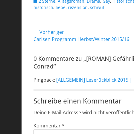
Kategorien
2 Sterne
,
Alltagsroman
,
Drama
,
Gay
,
Historisc
historisch
,
liebe
,
rezension
,
schwul
Beitragsnavigation
← Vorheriger
Vorheriger
Carlsen Programm Herbst/Winter 2015/16
Beitrag:
0 Kommentare zu „[ROMAN] Gefährli
Conrad“
Pingback:
[ALLGEMEIN] Leserückblick 2015 |
Schreibe einen Kommentar
Deine E-Mail-Adresse wird nicht veröffentlich
Kommentar
*