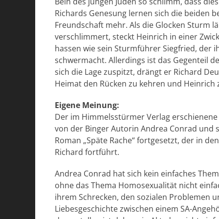
Bein des jungen Juden so schlimm, dass dies
Richards Genesung lernen sich die beiden be
Freundschaft mehr. Als die Glocken Sturm läu
verschlimmert, steckt Heinrich in einer Zwick
hassen wie sein Sturmführer Siegfried, de
schwermacht. Allerdings ist das Gegenteil der
sich die Lage zuspitzt, drängt er Richard De
Heimat den Rücken zu kehren und Heinrich 
Eigene Meinung:
Der im Himmelsstürmer Verlag erschienene
von der Binger Autorin Andrea Conrad und s
Roman „Späte Rache“ fortgesetzt, der in den
Richard fortführt.
Andrea Conrad hat sich kein einfaches Thema
ohne das Thema Homosexualität nicht einfach
ihrem Schrecken, den sozialen Problemen un
Liebesgeschichte zwischen einem SA-Angehö