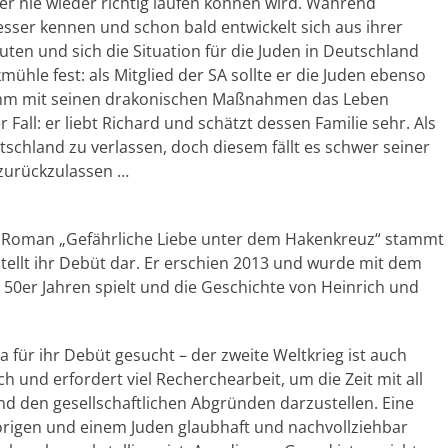
er nie wieder richtig laufen können wird. Während
sser kennen und schon bald entwickelt sich aus ihrer
ten und sich die Situation für die Juden in Deutschland
mühle fest: als Mitglied der SA sollte er die Juden ebenso
r ihm mit seinen drakonischen Maßnahmen das Leben
 Fall: er liebt Richard und schätzt dessen Familie sehr. Als
utschland zu verlassen, doch diesem fällt es schwer seiner
zurückzulassen …
 Roman „Gefährliche Liebe unter dem Hakenkreuz“ stammt
tellt ihr Debüt dar. Er erschien 2013 und wurde mit dem
 50er Jahren spielt und die Geschichte von Heinrich und
 für ihr Debüt gesucht – der zweite Weltkrieg ist auch
 und erfordert viel Recherchearbeit, um die Zeit mit all
d den gesellschaftlichen Abgründen darzustellen. Eine
rigen und einem Juden glaubhaft und nachvollziehbar