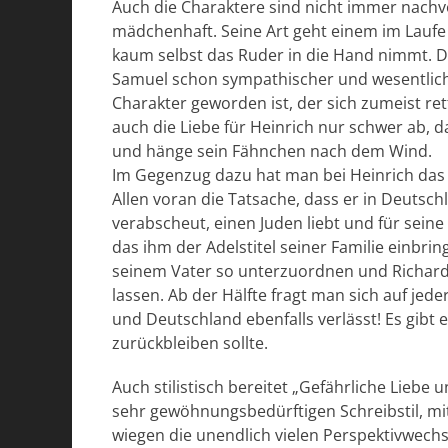
Auch die Charaktere sind nicht immer nachvol
mädchenhaft. Seine Art geht einem im Laufe de
kaum selbst das Ruder in die Hand nimmt. D
Samuel schon sympathischer und wesentlich g
Charakter geworden ist, der sich zumeist r
auch die Liebe für Heinrich nur schwer ab, da
und hänge sein Fähnchen nach dem Wind.
Im Gegenzug dazu hat man bei Heinrich das
Allen voran die Tatsache, dass er in Deutsch
verabscheut, einen Juden liebt und für sein
das ihm der Adelstitel seiner Familie einbrin
seinem Vater so unterzuordnen und Richard
lassen. Ab der Hälfte fragt man sich auf jede
und Deutschland ebenfalls verlässt! Es gibt
zurückbleiben sollte.
Auch stilistisch bereitet „Gefährliche Lieb
sehr gewöhnungsbedürftigen Schreibstil, m
wiegen die unendlich vielen Perspektivwechs