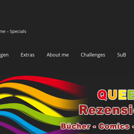
me – Specials
ngen
Extras
About me
Challenges
SuB