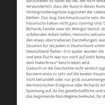
darzustellen ist daher ein Akt, der nicht ein
verwunderlich, dass der Autorin dieses Kunst
Hintergrundereignisse zugunsten der Liebes
bleiben. Das mag Geschmackssache sein, doch
historische Fakten nicht ganz stimmig sind. D
Richards Familie zwar ein Weingut besitzt, ab
anfallenden Arbeit helfen, Heinrichs selts
den etwas übertriebenen Darstellungen, was d
Situation für die Juden in Deutschland schl
Deutschland fliehen. Erst später wurden d
und eine Flucht war nur noch auf solch komp
dem Hakenkreuz“ beschrieben wird.
Dadurch ist die Geschichte nicht wirklich log
Konzentration zu sehr auf die beiden Haupt
nicht behandelt oder nur grob zusammengefa
die historischen Ereignisse oder Richards
Spannung auf, da das gesellschaftliche und 
das beginnende Nazi-Regime bedeutet, für den