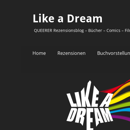
Like a Dream
QUEERER Rezensionsblog – Bücher – Comics – Fil
Primäres
Zum
Home
Rezensionen
Buchvorstellu
Inhalt
Menü
springen