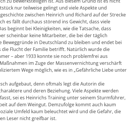
fach zu bewerkstelligen ist. Aus diesem Grund ist es nicht
stück nur teilweise gelingt und viele Aspekte und
geschichte zwischen Heinrich und Richard auf der Strecke
 es fällt durchaus störend ins Gewicht, dass viele
as beginnt bei Kleinigkeiten, wie die Tatsache, dass
er scheinbar keine Mitarbeiter, die bei der täglich
ame Beweggründe in Deutschland zu bleiben und endet bei
ie Flucht der Familie betrifft. Natürlich wurde die
immer – aber 1933 konnte sie noch problemfrei aus
ie Maßnahmen im Zuge der Massenvernichtung verschärft
liziertem Wege möglich, wie es in „Gefährliche Liebe unter
isch aufgebaut, denn oftmals legt die Autorin die
charaktere und deren Beziehung. Viele Aspekte werden
sst, sei es Heinrichs Training unter seinem Sturmführer,
 Arbeit auf dem Weingut. Demzufolge kommt auch kaum
soziale Umfeld kaum beleuchtet wird und die Gefahr, die
 Leser nicht greifbar ist.