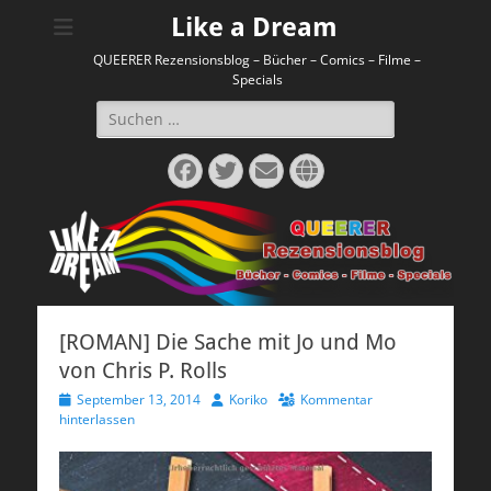
Like a Dream
QUEERER Rezensionsblog – Bücher – Comics – Filme –
Specials
Suchen
nach:
Facebook
Twitter
E-
Website
Mail
[ROMAN] Die Sache mit Jo und Mo
von Chris P. Rolls
Veröffentlicht
Autor
September 13, 2014
Koriko
Kommentar
am
hinterlassen