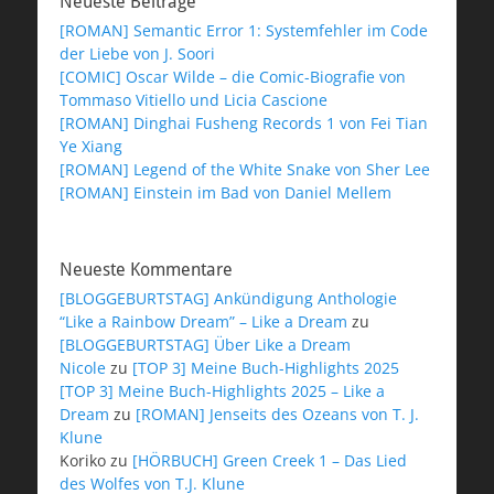
Neueste Beiträge
[ROMAN] Semantic Error 1: Systemfehler im Code
der Liebe von J. Soori
[COMIC] Oscar Wilde – die Comic-Biografie von
Tommaso Vitiello und Licia Cascione
[ROMAN] Dinghai Fusheng Records 1 von Fei Tian
Ye Xiang
[ROMAN] Legend of the White Snake von Sher Lee
[ROMAN] Einstein im Bad von Daniel Mellem
Neueste Kommentare
[BLOGGEBURTSTAG] Ankündigung Anthologie
“Like a Rainbow Dream” – Like a Dream
zu
[BLOGGEBURTSTAG] Über Like a Dream
Nicole
zu
[TOP 3] Meine Buch-Highlights 2025
[TOP 3] Meine Buch-Highlights 2025 – Like a
Dream
zu
[ROMAN] Jenseits des Ozeans von T. J.
Klune
Koriko
zu
[HÖRBUCH] Green Creek 1 – Das Lied
des Wolfes von T.J. Klune