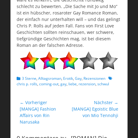
schlecht zu bewerten. „Die Sache mit Jo und Mo“
ist ein hübscher, rosaroter Gay Romance Roman,
der einfach nur unterhalten will – und das gelingt
Chris P. Rolls auf jeden Fall. Fans von First Love
Geschichten sollten reinschauen, wer schwere,
tiefgründige Geschichten mag, ist bei diesem
Roman an der falschen Adresse.
Kategorien
Schlagworte
3 Sterne
,
Alltagsroman
,
Erotik
,
Gay
,
Rezensionen
chris p. rolls
,
coming-out
,
gay
,
liebe
,
rezension
,
schwul
Beitragsnavigation
← Vorheriger
Nächster →
Vorheriger
Nächster
[MANGA] Fashion
[MANGA] Egoistic Blue
Beitrag:
Beitrag:
Affairs von Rin
von Mio Tennohji
Narusaka