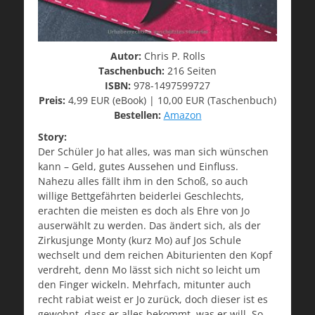
Autor:
Chris P. Rolls
Taschenbuch:
216 Seiten
ISBN:
978-1497599727
Preis:
4,99 EUR (eBook) | 10,00 EUR (Taschenbuch)
Bestellen:
Amazon
Story:
Der Schüler Jo hat alles, was man sich wünschen
kann – Geld, gutes Aussehen und Einfluss.
Nahezu alles fällt ihm in den Schoß, so auch
willige Bettgefährten beiderlei Geschlechts,
erachten die meisten es doch als Ehre von Jo
auserwählt zu werden. Das ändert sich, als der
Zirkusjunge Monty (kurz Mo) auf Jos Schule
wechselt und dem reichen Abiturienten den Kopf
verdreht, denn Mo lässt sich nicht so leicht um
den Finger wickeln. Mehrfach, mitunter auch
recht rabiat weist er Jo zurück, doch dieser ist es
gewohnt, dass er alles bekommt, was er will. So